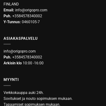
FINLAND
tuotteen
Email:
info@origopro.com
sivulla.
Puh.
+3584578340002
Y-Tunnus:
0460105-7
ASIAKASPALVELU
info@origopro.com
Puh.
+3584578340002
Arkisin klo
10:00 -16:00
MYYNTI
Verkkokauppa auki 24h.
Sovitukset ja nouto sopimuksen mukaan.
Tapaamiset sopimuksen mukaan.