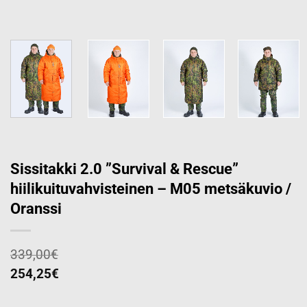
Sissitakki 2.0 ”Survival & Rescue”
hiilikuituvahvisteinen – M05 metsäkuvio /
Oranssi
339,00
€
254,25
€