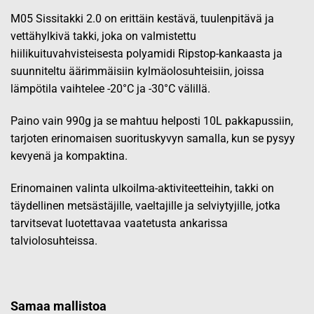
M05 Sissitakki 2.0 on erittäin kestävä, tuulenpitävä ja
vettähylkivä takki, joka on valmistettu
hiilikuituvahvisteisesta polyamidi Ripstop-kankaasta ja
suunniteltu äärimmäisiin kylmäolosuhteisiin, joissa
lämpötila vaihtelee -20°C ja -30°C välillä.
Paino vain 990g ja se mahtuu helposti 10L pakkapussiin,
tarjoten erinomaisen suorituskyvyn samalla, kun se pysyy
kevyenä ja kompaktina.
Erinomainen valinta ulkoilma-aktiviteetteihin, takki on
täydellinen metsästäjille, vaeltajille ja selviytyjille, jotka
tarvitsevat luotettavaa vaatetusta ankarissa
talviolosuhteissa.
Samaa mallistoa