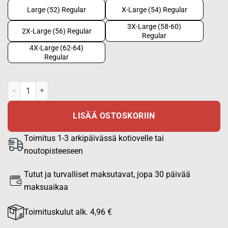
Large (52) Regular
X-Large (54) Regular
3X-Large (58-60)
2X-Large (56) Regular
Regular
4X-Large (62-64)
Regular
Sissitakki 2.0 "Survival & Rescue" hiilikuituvahvisteinen - M05 mets
LISÄÄ OSTOSKORIIN
Toimitus 1-3 arkipäivässä kotiovelle tai
noutopisteeseen
Tutut ja turvalliset maksutavat, jopa 30 päivää
maksuaikaa
Toimituskulut alk. 4,96 €