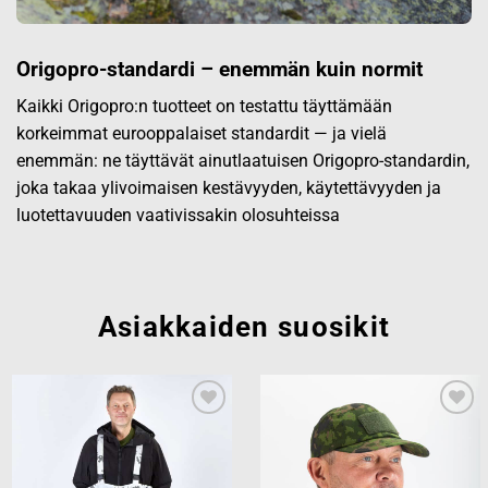
Origopro-standardi – enemmän kuin normit
Kaikki Origopro:n tuotteet on testattu täyttämään
korkeimmat eurooppalaiset standardit — ja vielä
enemmän: ne täyttävät ainutlaatuisen Origopro-standardin,
joka takaa ylivoimaisen kestävyyden, käytettävyyden ja
luotettavuuden vaativissakin olosuhteissa
Asiakkaiden suosikit
Add to
Add to
wishlist
wishlist