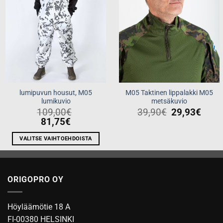
lumipuvun housut, M05
M05 Taktinen lippalakki M05
lumikuvio
metsäkuvio
109,00
€
39,90
€
29,93
€
81,75
€
VALITSE VAIHTOEHDOISTA
Tällä
tuotteella
on
ORIGOPRO OY
useampi
muunnelma.
Voit
Höyläämötie 18 A
tehdä
FI-00380 HELSINKI
valinnat