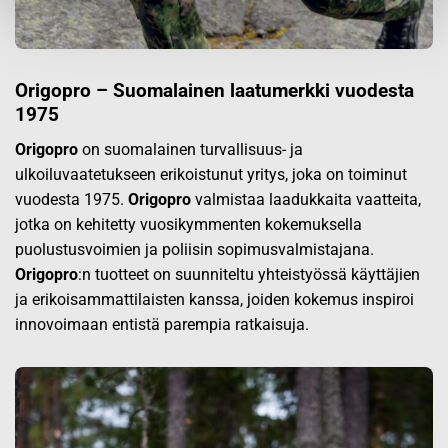
Origopro – Suomalainen laatumerkki vuodesta
1975
Origopro
on suomalainen turvallisuus- ja
ulkoiluvaatetukseen erikoistunut yritys, joka on toiminut
vuodesta 1975.
Origopro
valmistaa laadukkaita vaatteita,
jotka on kehitetty vuosikymmenten kokemuksella
puolustusvoimien ja poliisin sopimusvalmistajana.
Origopro
:n tuotteet on suunniteltu yhteistyössä käyttäjien
ja erikoisammattilaisten kanssa, joiden kokemus inspiroi
innovoimaan entistä parempia ratkaisuja.