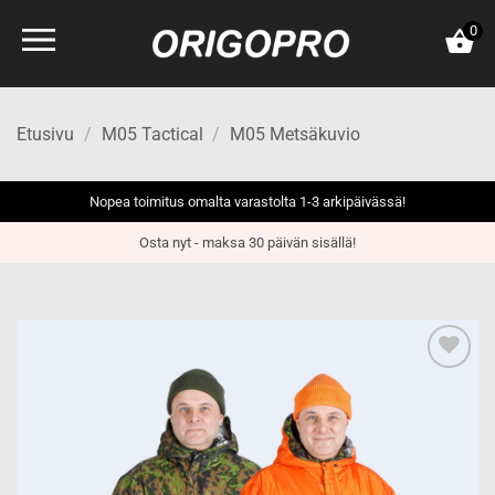
Skip
0
to
content
Etusivu
/
M05 Tactical
/
M05 Metsäkuvio
Nopea toimitus omalta varastolta 1-3 arkipäivässä!
Osta nyt - maksa 30 päivän sisällä!
Add to
wishlist