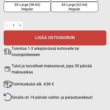
3X-Large (58-60)
4X-Large (62-64)
Regular
Regular
Sissitakki 2.0 carbon - M05 metsäkuvio / M05 lumikuvio, hiilikuituv
LISÄÄ OSTOSKORIIN
Toimitus 1-3 arkipäivässä kotiovelle tai
noutopisteeseen
Tutut ja turvalliset maksutavat, jopa 30 päivää
maksuaikaa
Toimituskulut alk. 4,96 €
Sinulla on 14 päivän vaihto- ja palautusoikeus!