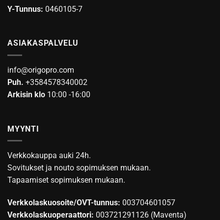
Y-Tunnus:
0460105-7
ASIAKASPALVELU
info@origopro.com
Puh.
+3584578340002
Arkisin klo
10:00 -16:00
MYYNTI
Verkkokauppa auki 24h.
Sovitukset ja nouto sopimuksen mukaan.
Tapaamiset sopimuksen mukaan.
Verkkolaskuosoite/OVT-tunnus:
003704601057
Verkkolaskuoperaattori:
003721291126 (Maventa)