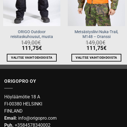
ORIGO Outdoor
Metsästysliivi Nuka-Trail,
reisitaskuhousut, musta
M148 – Oranssi
149,00
€
149,00
€
111,75
€
111,75
€
VALITSE VAIHTOEHDOISTA
VALITSE VAIHTOEHDOISTA
Tällä
Tällä
tuotteella
tuotteella
on
on
ORIGOPRO OY
useampi
useampi
muunnelma.
muunnelma.
Voit
Voit
Höyläämötie 18 A
tehdä
tehdä
FI-00380 HELSINKI
valinnat
valinnat
FINLAND
tuotteen
tuotteen
Email:
info@origopro.com
sivulla.
sivulla.
Puh.
+3584578340002