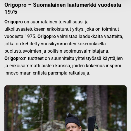
Origopro – Suomalainen laatumerkki vuodesta
1975
Origopro
on suomalainen turvallisuus- ja
ulkoiluvaatetukseen erikoistunut yritys, joka on toiminut
vuodesta 1975.
Origopro
valmistaa laadukkaita vaatteita,
jotka on kehitetty vuosikymmenten kokemuksella
puolustusvoimien ja poliisin sopimusvalmistajana.
Origopro
:n tuotteet on suunniteltu yhteistyössä käyttäjien
ja erikoisammattilaisten kanssa, joiden kokemus inspiroi
innovoimaan entistä parempia ratkaisuja.