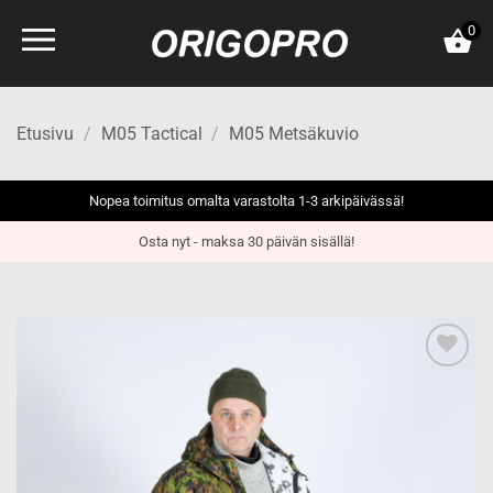
Skip
0
to
content
Etusivu
/
M05 Tactical
/
M05 Metsäkuvio
Nopea toimitus omalta varastolta 1-3 arkipäivässä!
Osta nyt - maksa 30 päivän sisällä!
Add to
wishlist