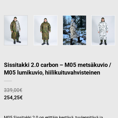
Sissitakki 2.0 carbon – M05 metsäkuvio /
M05 lumikuvio, hiilikuituvahvisteinen
339,00
€
254,25
€
M05 Sissitakki 2.0 on erittäin kestävä, tuulenpitävä ja