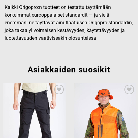
Kaikki Origopro:n tuotteet on testattu täyttämään
korkeimmat eurooppalaiset standardit — ja vielä
enemmän: ne täyttävät ainutlaatuisen Origopro-standardin,
joka takaa ylivoimaisen kestävyyden, käytettävyyden ja
luotettavuuden vaativissakin olosuhteissa
Asiakkaiden suosikit
Add to
Add to
wishlist
wishlist