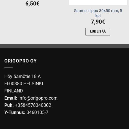
6,50
€
Suomen lippu 30×50 mm, 5
kpl
7,90
€
LUE LISÄÄ
ORIGOPRO OY
Höyläämötie 18 A
FI-00380 HELSINKI
FINLAND
Email:
info@origopro.com
Puh.
+3584578340002
Y-Tunnus:
0460105-7