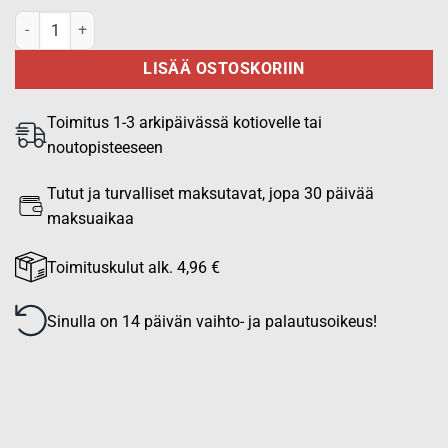
Tuubihuivi 100% merinovillasta, Harmaa määrä
LISÄÄ OSTOSKORIIN
Toimitus 1-3 arkipäivässä kotiovelle tai
noutopisteeseen
Tutut ja turvalliset maksutavat, jopa 30 päivää
maksuaikaa
Toimituskulut alk. 4,96 €
Sinulla on 14 päivän vaihto- ja palautusoikeus!