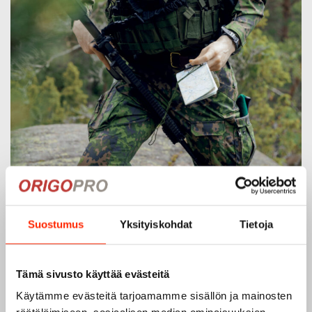
Suostumus
Yksityiskohdat
Tietoja
Origopro – Suomalainen laatumerkki vuodesta
Tämä sivusto käyttää evästeitä
1975
Käytämme evästeitä tarjoamamme sisällön ja mainosten
Origopro
on suomalainen turvallisuus- ja