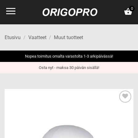
Skip
0
to
content
Etusivu
/
Vaatteet
/
Muut tuotteet
Nopea toimitus omalta varastolta 1-3 arkipäivässä!
Osta nyt - maksa 30 päivän sisällä!
Add to
wishlist