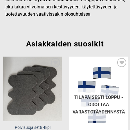
joka takaa ylivoimaisen kestävyyden, käytettävyyden ja
luotettavuuden vaativissakin olosuhteissa
Asiakkaiden suosikit
Add to
Add to
wishlist
wishlist
TILAPÄISESTI LOPPU -
ODOTTAA
VARASTOTÄYDENNYSTÄ
Polvisuoja setti 4kpl