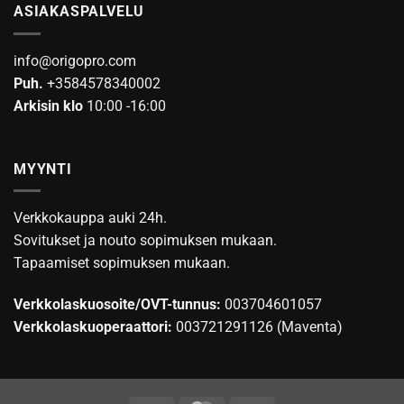
ASIAKASPALVELU
info@origopro.com
Puh.
+3584578340002
Arkisin klo
10:00 -16:00
MYYNTI
Verkkokauppa auki 24h.
Sovitukset ja nouto sopimuksen mukaan.
Tapaamiset sopimuksen mukaan.
Verkkolaskuosoite/OVT-tunnus:
003704601057
Verkkolaskuoperaattori:
003721291126 (Maventa)