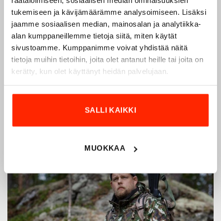
räätälöimiseen, sosiaalisen median ominaisuuksien
ulkoiluvaatetukseen erikoistunut yritys, joka on toiminut
tukemiseen ja kävijämäärämme analysoimiseen. Lisäksi
jaamme sosiaalisen median, mainosalan ja analytiikka-
vuodesta 1975.
Origopro
valmistaa laadukkaita vaatteita,
alan kumppaneillemme tietoja siitä, miten käytät
jotka on kehitetty vuosikymmenten kokemuksella
sivustoamme. Kumppanimme voivat yhdistää näitä
puolustusvoimien ja poliisin sopimusvalmistajana.
tietoja muihin tietoihin, joita olet antanut heille tai joita on
Origopro
:n tuotteet on suunniteltu yhteistyössä käyttäjien
kerätty, kun olet käyttänyt heidän palvelujaan.
ja erikoisammattilaisten kanssa, joiden kokemus inspiroi
innovoimaan entistä parempia ratkaisuja.
SALLI KAIKKI
MUOKKAA