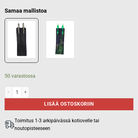
Samaa mallistoa
50 varastossa
Kynäkotelo, musta määrä
LISÄÄ OSTOSKORIIN
Toimitus 1-3 arkipäivässä kotiovelle tai
noutopisteeseen