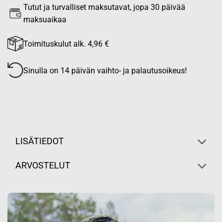
Tutut ja turvalliset maksutavat, jopa 30 päivää
maksuaikaa
Toimituskulut alk. 4,96 €
Sinulla on 14 päivän vaihto- ja palautusoikeus!
LISÄTIEDOT
ARVOSTELUT