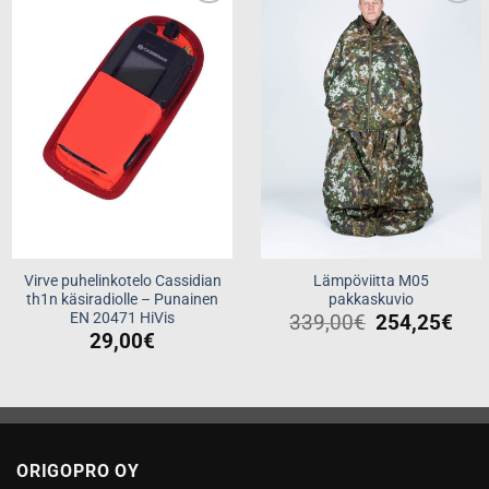
Add to
Add to
wishlist
wishlist
Lämpöviitta M05
Virve puhelinkotelo Cassidian
pakkaskuvio
th1n käsiradiolle – Punainen
EN 20471 HiVis
339,00
€
254,25
€
29,00
€
ORIGOPRO OY