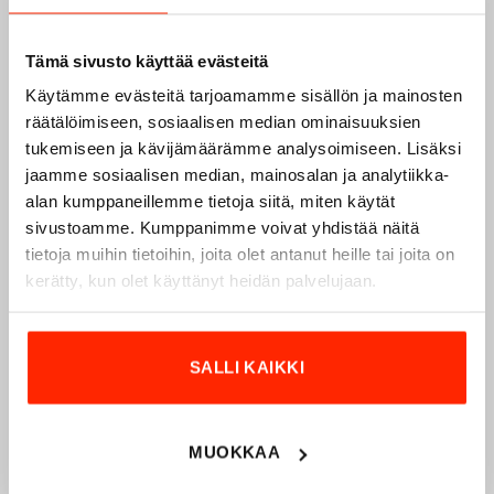
Tämä sivusto käyttää evästeitä
Käytämme evästeitä tarjoamamme sisällön ja mainosten
räätälöimiseen, sosiaalisen median ominaisuuksien
tukemiseen ja kävijämäärämme analysoimiseen. Lisäksi
jaamme sosiaalisen median, mainosalan ja analytiikka-
Origopro – Suomalainen laatumerkki vuodesta
alan kumppaneillemme tietoja siitä, miten käytät
1975
sivustoamme. Kumppanimme voivat yhdistää näitä
Origopro
on suomalainen turvallisuus- ja
tietoja muihin tietoihin, joita olet antanut heille tai joita on
ulkoiluvaatetukseen erikoistunut yritys, joka on toiminut
kerätty, kun olet käyttänyt heidän palvelujaan.
vuodesta 1975.
Origopro
valmistaa laadukkaita vaatteita,
jotka on kehitetty vuosikymmenten kokemuksella
puolustusvoimien ja poliisin sopimusvalmistajana.
SALLI KAIKKI
Origopro
:n tuotteet on suunniteltu yhteistyössä käyttäjien
ja erikoisammattilaisten kanssa, joiden kokemus inspiroi
innovoimaan entistä parempia ratkaisuja.
MUOKKAA