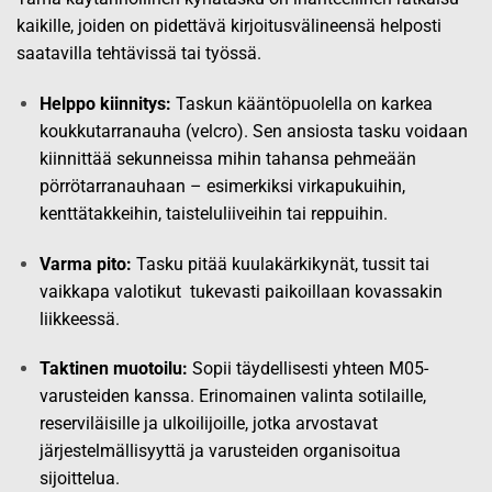
kaikille, joiden on pidettävä kirjoitusvälineensä helposti
saatavilla tehtävissä tai työssä.
Helppo kiinnitys:
Taskun kääntöpuolella on karkea
koukkutarranauha (velcro). Sen ansiosta tasku voidaan
kiinnittää sekunneissa mihin tahansa pehmeään
pörrötarranauhaan – esimerkiksi virkapukuihin,
kenttätakkeihin, taisteluliiveihin tai reppuihin.
Varma pito:
Tasku pitää kuulakärkikynät, tussit tai
vaikkapa valotikut tukevasti paikoillaan kovassakin
liikkeessä.
Taktinen muotoilu:
Sopii täydellisesti yhteen M05-
varusteiden kanssa. Erinomainen valinta sotilaille,
reserviläisille ja ulkoilijoille, jotka arvostavat
järjestelmällisyyttä ja varusteiden organisoitua
sijoittelua.