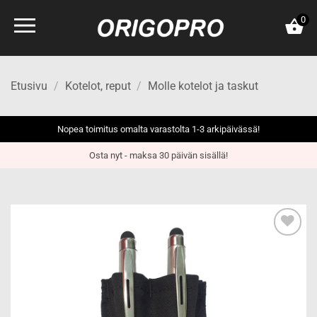
Skip
0
to
content
Etusivu
/
Kotelot, reput
/
Molle kotelot ja taskut
Nopea toimitus omalta varastolta 1-3 arkipäivässä!
Osta nyt - maksa 30 päivän sisällä!
Add to
wishlist