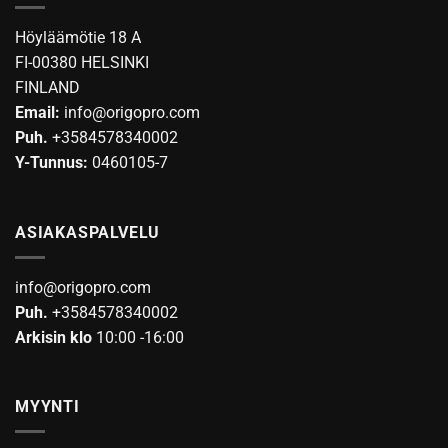
Höyläämötie 18 A
FI-00380 HELSINKI
FINLAND
Email:
info@origopro.com
Puh.
+3584578340002
Y-Tunnus:
0460105-7
ASIAKASPALVELU
info@origopro.com
Puh.
+3584578340002
Arkisin klo
10:00 -16:00
MYYNTI