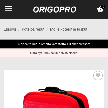
Skip
0
to
content
Etusivu
/
Kotelot, reput
/
Molle kotelot ja taskut
Nopea toimitus omalta varastolta 1-3 arkipäivässä!
Osta nyt - maksa 30 päivän sisällä!
Add to
wishlist