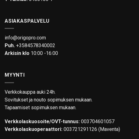
ASIAKASPALVELU
info@origopro.com
Puh.
+3584578340002
Arkisin klo
10:00 -16:00
MYYNTI
Verkkokauppa auki 24h.
Sovitukset ja nouto sopimuksen mukaan.
Tapaamiset sopimuksen mukaan.
Verkkolaskuosoite/OVT-tunnus:
003704601057
Verkkolaskuoperaattori:
003721291126 (Maventa)