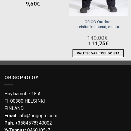
9,50
€
ORIGO Outdoor
reisitaskuhousut, musta
149,00
€
111,75
€
VALITSE VAIHTOEHDOISTA
Tällä
tuotteella
on
ORIGOPRO OY
useampi
muunnelma.
Voit
Höyläämötie 18 A
tehdä
FI-00380 HELSINKI
valinnat
FINLAND
tuotteen
Email:
info@origopro.com
sivulla.
Puh.
+3584578340002
Y-Tunnus:
0460105-7