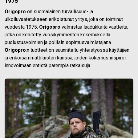
1975
Origopro
on suomalainen turvallisuus- ja
ulkoiluvaatetukseen erikoistunut yritys, joka on toiminut
vuodesta 1975.
Origopro
valmistaa laadukkaita vaatteita,
jotka on kehitetty vuosikymmenten kokemuksella
puolustusvoimien ja poliisin sopimusvalmistajana.
Origopro
:n tuotteet on suunniteltu yhteistyössä käyttäjien
ja erikoisammattilaisten kanssa, joiden kokemus inspiroi
innovoimaan entistä parempia ratkaisuja.