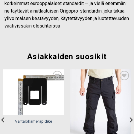
korkeimmat eurooppalaiset standardit — ja vielä enemmän:
ne täyttävät ainutlaatuisen Origopro-standardin, joka takaa
ylivoimaisen kestävyyden, käytettävyyden ja luotettavuuden
vaativissakin olosuhteissa
Asiakkaiden suosikit
Add to
Add to
wishlist
wishlist
Vartalokamerapidike