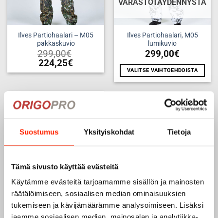
VARASTOTÄYDENNYSTÄ
Ilves Partiohaalari – M05
Ilves Partiohaalari, M05
pakkaskuvio
lumikuvio
299,00
€
299,00
€
224,25
€
VALITSE VAIHTOEHDOISTA
Tällä
Tällä
tuotteella
tuotteella
on
on
useampi
useampi
muunnelma.
Add to
muunnelma.
wishlist
Voit
Suostumus
Yksityiskohdat
Tietoja
Voit
tehdä
tehdä
valinnat
valinnat
tuotteen
tuotteen
sivulla.
Tämä sivusto käyttää evästeitä
sivulla.
Käytämme evästeitä tarjoamamme sisällön ja mainosten
räätälöimiseen, sosiaalisen median ominaisuuksien
tukemiseen ja kävijämäärämme analysoimiseen. Lisäksi
Lämpöeriste
9,90
€
7,43
€
jaamme sosiaalisen median, mainosalan ja analytiikka-