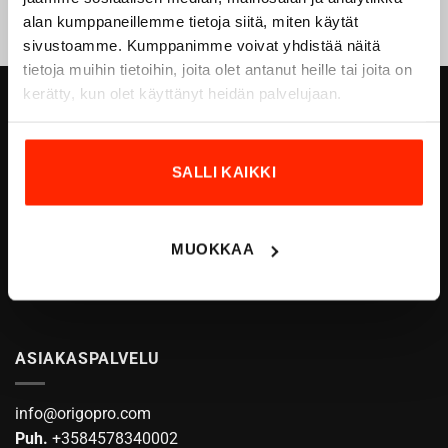
alan kumppaneillemme tietoja siitä, miten käytät
sivustoamme. Kumppanimme voivat yhdistää näitä
tietoja muihin tietoihin, joita olet antanut heille tai joita on
kerätty, kun olet käyttänyt heidän palvelujaan.
ORIGOPRO OY
Höyläämötie 18 A
SALLI KAIKKI
FI-00380 HELSINKI
FINLAND
Email:
info@origopro.com
MUOKKAA
Puh.
+3584578340002
Y-Tunnus:
0460105-7
ASIAKASPALVELU
info@origopro.com
Puh.
+3584578340002