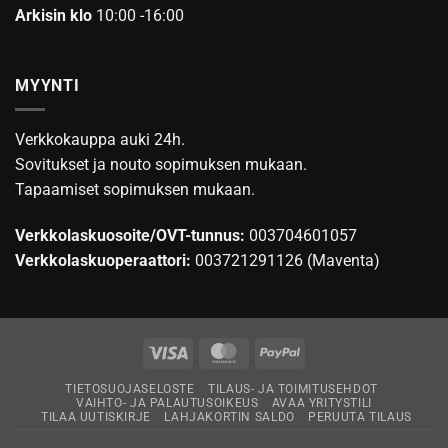
Arkisin klo
10:00 -16:00
MYYNTI
Verkkokauppa auki 24h.
Sovitukset ja nouto sopimuksen mukaan.
Tapaamiset sopimuksen mukaan.
Verkkolaskuosoite/OVT-tunnus:
003704601057
Verkkolaskuoperaattori:
003721291126 (Maventa)
Visa
MasterCard
PayPal
TIETOSUOJASELOSTE
TILAUS- JA TOIMITUSEHDOT
VAIHTO- JA PALAUTUSOIKEUS
AVAA YRITYSTILI
TILAA UUTISKIRJE
LAHJAKORTIN SALDO
PERUUTA TILAUS