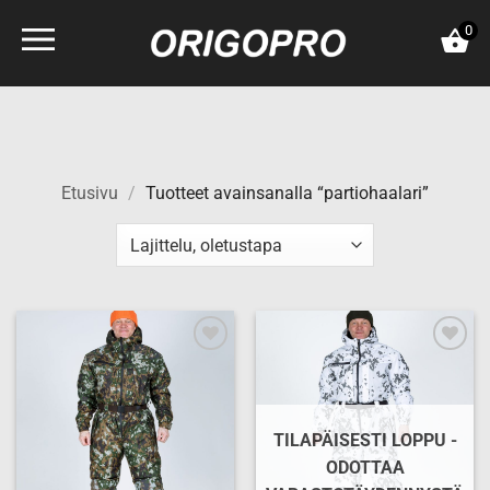
Skip
0
to
content
Etusivu
/
Tuotteet avainsanalla “partiohaalari”
Add to
Add to
wishlist
wishlist
TILAPÄISESTI LOPPU -
ODOTTAA