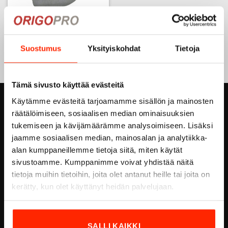
Lämpöeriste
9,90
€
7,43
€
Suostumus
Yksityiskohdat
Tietoja
Tämä sivusto käyttää evästeitä
Käytämme evästeitä tarjoamamme sisällön ja mainosten
ORIGOPRO OY
räätälöimiseen, sosiaalisen median ominaisuuksien
tukemiseen ja kävijämäärämme analysoimiseen. Lisäksi
Höyläämötie 18 A
jaamme sosiaalisen median, mainosalan ja analytiikka-
FI-00380 HELSINKI
alan kumppaneillemme tietoja siitä, miten käytät
FINLAND
sivustoamme. Kumppanimme voivat yhdistää näitä
Email:
info@origopro.com
tietoja muihin tietoihin, joita olet antanut heille tai joita on
Puh.
+3584578340002
kerätty, kun olet käyttänyt heidän palvelujaan.
Y-Tunnus:
0460105-7
SALLI KAIKKI