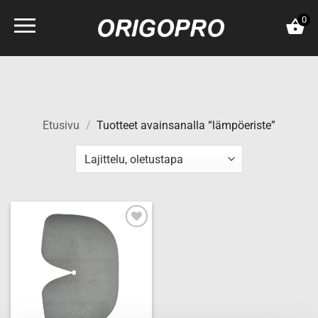
Skip
0
to
content
Etusivu
/
Tuotteet avainsanalla “lämpöeriste”
Add to
wishlist