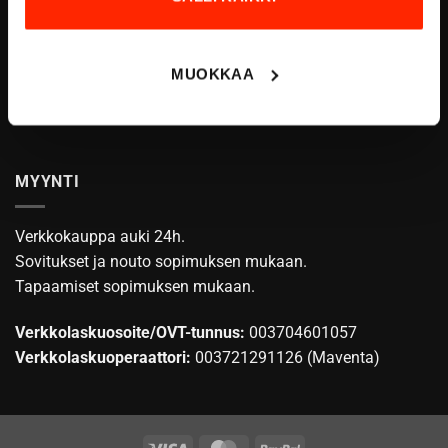
ASIAKASPALVELU
info@origopro.com
MUOKKAA
Puh.
+3584578340002
Arkisin klo
10:00 -16:00
MYYNTI
Verkkokauppa auki 24h.
Sovitukset ja nouto sopimuksen mukaan.
Tapaamiset sopimuksen mukaan.
Verkkolaskuosoite/OVT-tunnus:
003704601057
Verkkolaskuoperaattori:
003721291126 (Maventa)