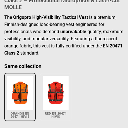
Class 2 – Professional Microprism & Laser-Cut
MOLLE
The
Origopro High-Visibility Tactical Vest
is a premium,
Finnish-designed load-bearing vest engineered for
professionals who demand
unbreakable
quality, maximum
visibility, and modular versatility. Featuring a fluorescent
orange fabric, this vest is fully certified under the
EN 20471
Class 2
standard.
Same collection
ORANGE EN
RED EN 20471
20471 HIVIS
HIVIS