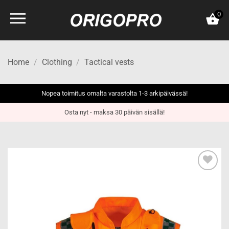
Skip
0
to
content
Home
/
Clothing
/
Tactical vests
Nopea toimitus omalta varastolta 1-3 arkipäivässä!
Osta nyt - maksa 30 päivän sisällä!
Add to
wishlist