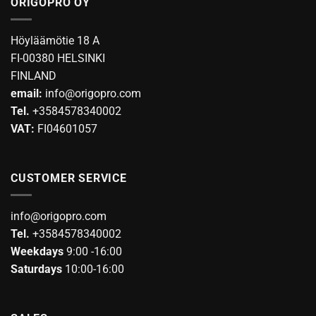
ORIGOPRO OY
Höyläämötie 18 A
FI-00380 HELSINKI
FINLAND
email:
info@origopro.com
Tel.
+3584578340002
VAT:
FI04601057
CUSTOMER SERVICE
info@origopro.com
Tel.
+3584578340002
Weekdays
9:00 -16:00
Saturdays
10:00-16:00