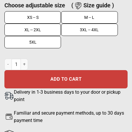
Choose adjustable size
(
Size guide )
XS -- S
M -- L
XL -- 2XL
3XL -- 4XL
5XL
Tactical High Visibility vest, EN 20471 Orange + Green Check quanti
ADD TO CART
Delivery in 1-3 business days to your door or pickup
point
Familiar and secure payment methods, up to 30 days
payment time