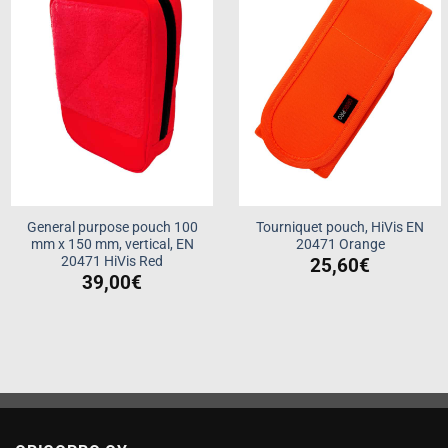
wishlist
wishlist
General purpose pouch 100
Tourniquet pouch, HiVis EN
mm x 150 mm, vertical, EN
20471 Orange
20471 HiVis Red
25,60
€
39,00
€