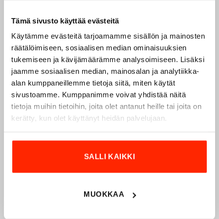
Tämä sivusto käyttää evästeitä
Käytämme evästeitä tarjoamamme sisällön ja mainosten
räätälöimiseen, sosiaalisen median ominaisuuksien
tukemiseen ja kävijämäärämme analysoimiseen. Lisäksi
Origopro – Suomalainen laatumerkki vuodesta
jaamme sosiaalisen median, mainosalan ja analytiikka-
1975
alan kumppaneillemme tietoja siitä, miten käytät
Origopro
on suomalainen turvallisuus- ja
sivustoamme. Kumppanimme voivat yhdistää näitä
ulkoiluvaatetukseen erikoistunut yritys, joka on toiminut
tietoja muihin tietoihin, joita olet antanut heille tai joita on
vuodesta 1975.
Origopro
valmistaa laadukkaita vaatteita,
kerätty, kun olet käyttänyt heidän palvelujaan.
jotka on kehitetty vuosikymmenten kokemuksella
puolustusvoimien ja poliisin sopimusvalmistajana.
Origopro
:n tuotteet on suunniteltu yhteistyössä käyttäjien
SALLI KAIKKI
ja erikoisammattilaisten kanssa, joiden kokemus inspiroi
innovoimaan entistä parempia ratkaisuja.
MUOKKAA