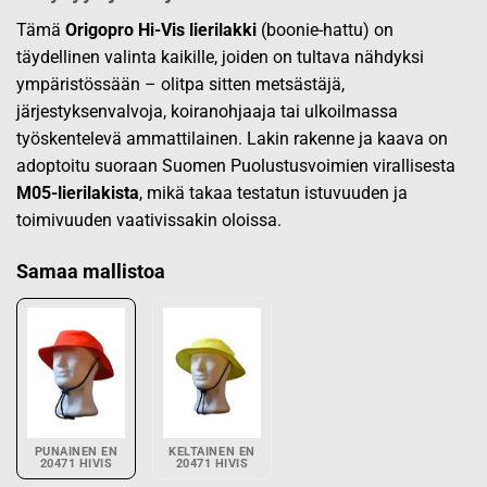
Tämä
Origopro Hi-Vis lierilakki
(boonie-hattu) on
täydellinen valinta kaikille, joiden on tultava nähdyksi
ympäristössään – olitpa sitten metsästäjä,
järjestyksenvalvoja, koiranohjaaja tai ulkoilmassa
työskentelevä ammattilainen. Lakin rakenne ja kaava on
adoptoitu suoraan Suomen Puolustusvoimien virallisesta
M05-lierilakista
, mikä takaa testatun istuvuuden ja
toimivuuden vaativissakin oloissa.
Samaa mallistoa
PUNAINEN EN
KELTAINEN EN
20471 HIVIS
20471 HIVIS