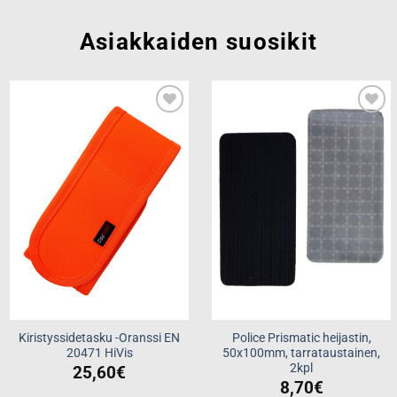
Asiakkaiden suosikit
Add to
Add to
wishlist
wishlist
Kiristyssidetasku -Oranssi EN
Police Prismatic heijastin,
20471 HiVis
50x100mm, tarrataustainen,
2kpl
25,60
€
8,70
€