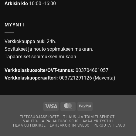
Arkisin klo
10:00 -16:00
MYYNTI
Verkkokauppa auki 24h.
Sovitukset ja nouto sopimuksen mukaan.
Tapaamiset sopimuksen mukaan.
Verkkolaskuosoite/OVT-tunnus:
003704601057
Verkkolaskuoperaattori:
003721291126 (Maventa)
Visa
MasterCard
PayPal
TIETOSUOJASELOSTE
TILAUS- JA TOIMITUSEHDOT
VAIHTO- JA PALAUTUSOIKEUS
AVAA YRITYSTILI
TILAA UUTISKIRJE
LAHJAKORTIN SALDO
PERUUTA TILAUS