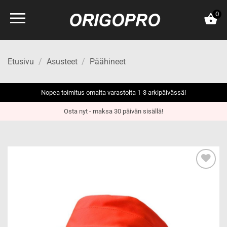
Skip
0
to
content
Etusivu
/
Asusteet
/
Päähineet
Nopea toimitus omalta varastolta 1-3 arkipäivässä!
Osta nyt - maksa 30 päivän sisällä!
Add to
wishlist