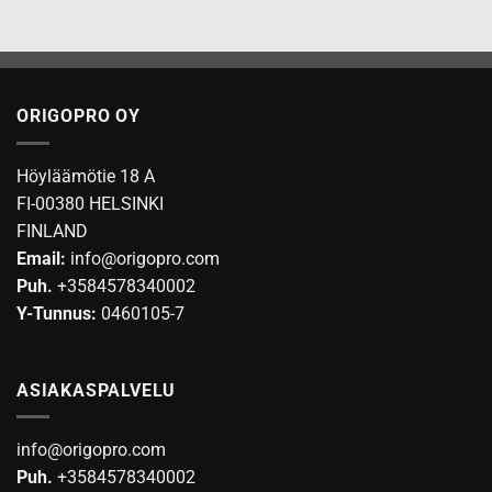
ORIGOPRO OY
Höyläämötie 18 A
FI-00380 HELSINKI
FINLAND
Email:
info@origopro.com
Puh.
+3584578340002
Y-Tunnus:
0460105-7
ASIAKASPALVELU
info@origopro.com
Puh.
+3584578340002