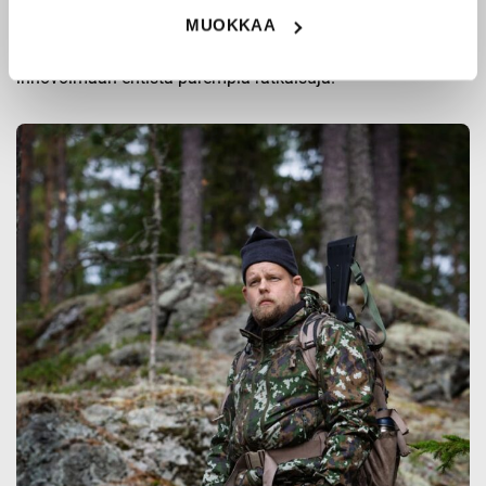
Origopro
:n tuotteet on suunniteltu yhteistyössä käyttäjien
MUOKKAA
ja erikoisammattilaisten kanssa, joiden kokemus inspiroi
innovoimaan entistä parempia ratkaisuja.