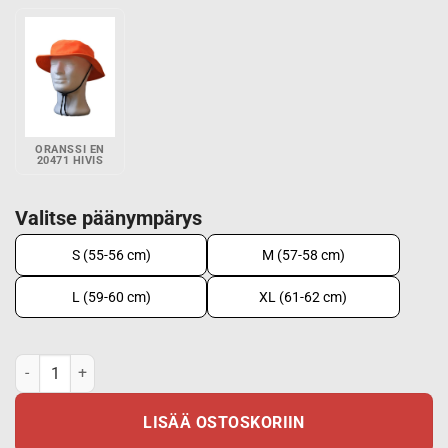
ORANSSI EN
20471 HIVIS
Valitse päänympärys
S (55-56 cm)
M (57-58 cm)
L (59-60 cm)
XL (61-62 cm)
Boonie lierilakki, -HiVis Punainen EN 20471 määrä
LISÄÄ OSTOSKORIIN