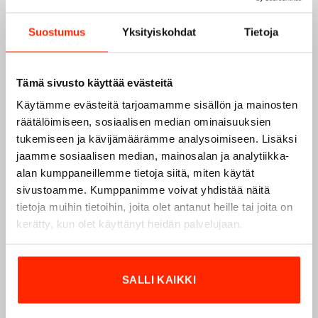
Suostumus
Yksityiskohdat
Tietoja
Tämä sivusto käyttää evästeitä
Käytämme evästeitä tarjoamamme sisällön ja mainosten
räätälöimiseen, sosiaalisen median ominaisuuksien
tukemiseen ja kävijämäärämme analysoimiseen. Lisäksi
jaamme sosiaalisen median, mainosalan ja analytiikka-
alan kumppaneillemme tietoja siitä, miten käytät
sivustoamme. Kumppanimme voivat yhdistää näitä
Origopro – Suomalainen laatumerkki vuodesta
tietoja muihin tietoihin, joita olet antanut heille tai joita on
1975
kerätty, kun olet käyttänyt heidän palvelujaan.
Origopro
on suomalainen turvallisuus- ja
ulkoiluvaatetukseen erikoistunut yritys, joka on toiminut
vuodesta 1975.
Origopro
valmistaa laadukkaita vaatteita,
SALLI KAIKKI
jotka on kehitetty vuosikymmenten kokemuksella
puolustusvoimien ja poliisin sopimusvalmistajana.