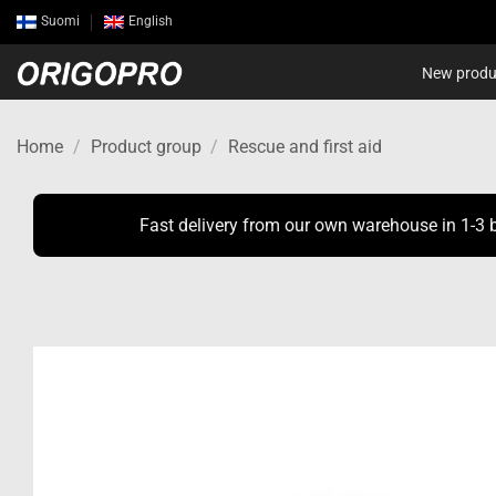
Skip
Suomi
English
to
content
New produ
Home
/
Product group
/
Rescue and first aid
Fast delivery from our own warehouse in 1-3 