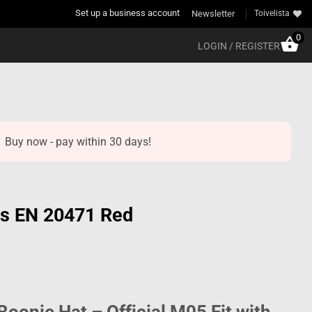
Set up a business account
Newsletter
Toivelista
0
LOGIN / REGISTER
Buy now - pay within 30 days!
is EN 20471 Red