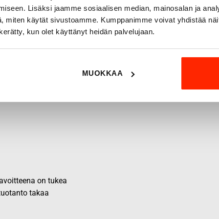
iseen. Lisäksi jaamme sosiaalisen median, mainosalan ja analy
, miten käytät sivustoamme. Kumppanimme voivat yhdistää näitä t
n kerätty, kun olet käyttänyt heidän palvelujaan.
MUOKKAA
 tavoitteena on tukea
 tuotanto takaa