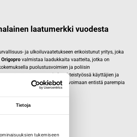
alainen laatumerkki vuodesta
vallisuus- ja ulkoiluvaatetukseen erikoistunut yritys, joka
.
Origopro
valmistaa laadukkaita vaatteita, jotka on
okemuksella puolustusvoimien ja poliisin
opro
:n tuotteet on suunniteltu yhteistyössä käyttäjien ja
sa, joiden kokemus inspiroi innovoimaan entistä parempia
Tietoja
 ominaisuuksien tukemiseen