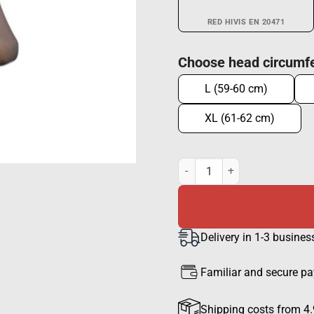
RED HIVIS EN 20471
Choose head circumf
L (59-60 cm)
XL (61-62 cm)
Boonie hat, HiVis EN 20471 Re
Delivery in 1-3 busines
Familiar and secure p
Shipping costs from 4.