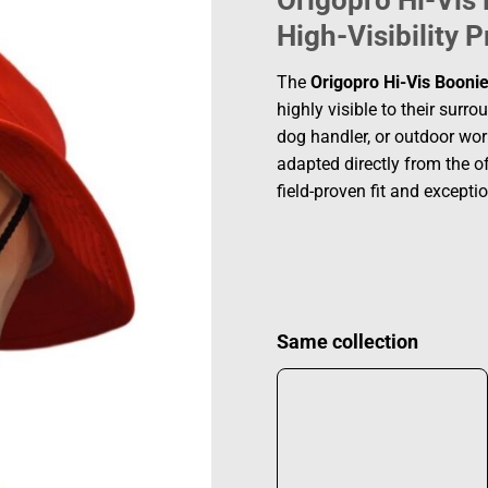
Origopro Hi-Vis 
High-Visibility 
The
Origopro Hi-Vis Booni
highly visible to their surr
dog handler, or outdoor wor
adapted directly from the o
field-proven fit and exceptio
Same collection