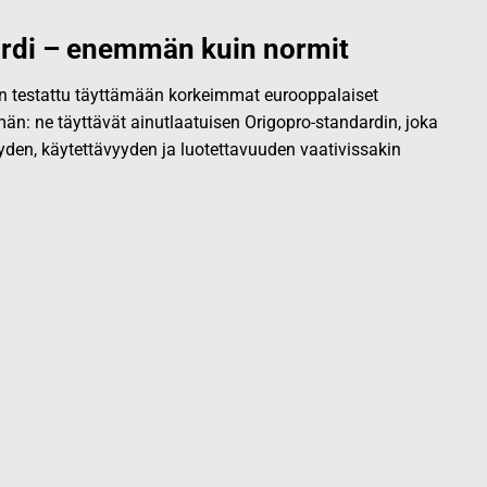
rdi – enemmän kuin normit
 on testattu täyttämään korkeimmat eurooppalaiset
än: ne täyttävät ainutlaatuisen Origopro-standardin, joka
yden, käytettävyyden ja luotettavuuden vaativissakin