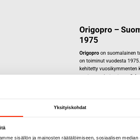
Origopro – Suom
1975
Origopro
on suomalainen tur
on toiminut vuodesta 1975
kehitetty vuosikymmenten k
sopimusvalmistajana.
Orig
erikoisammattilaisten kans
ratkaisuja.
Yksityiskohdat
itä
mme sisällön ja mainosten räätälöimiseen, sosiaalisen median