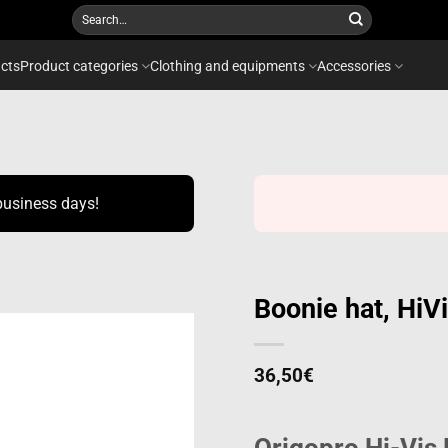
Search
for:
cts
Product categories
Clothing and equipments
Accessories
business days!
Boonie hat, HiV
36,50
€
Add to
wishlist