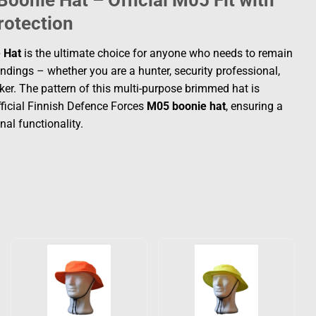
Boonie Hat – Official M05 Fit with
Protection
e Hat
is the ultimate choice for anyone who needs to remain
oundings – whether you are a hunter, security professional,
ker. The pattern of this multi-purpose brimmed hat is
fficial Finnish Defence Forces
M05 boonie hat
, ensuring a
nal functionality.