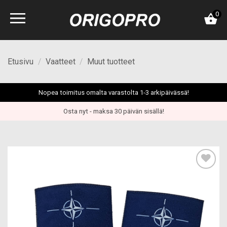
Skip
0
to
content
Etusivu
/
Vaatteet
/
Muut tuotteet
Nopea toimitus omalta varastolta 1-3 arkipäivässä!
Osta nyt - maksa 30 päivän sisällä!
Add to
wishlist