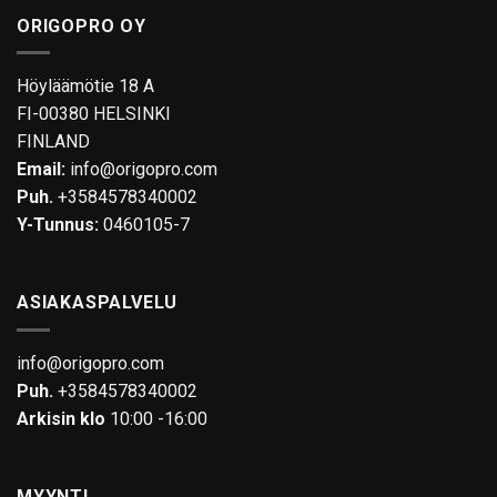
ORIGOPRO OY
Höyläämötie 18 A
FI-00380 HELSINKI
FINLAND
Email:
info@origopro.com
Puh.
+3584578340002
Y-Tunnus:
0460105-7
ASIAKASPALVELU
info@origopro.com
Puh.
+3584578340002
Arkisin klo
10:00 -16:00
MYYNTI