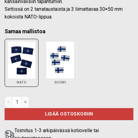
kansainvälisiin tapahtumiin.
Settissä on 2 tarrataustaista ja 3 liimattavaa 30×50 mm
kokoista NATO-lippua.
Samaa mallistoa
NATO
SUOMI
NATO lippu 30x50 mm, 5 kpl määrä
LISÄÄ OSTOSKORIIN
Toimitus 1-3 arkipäivässä kotiovelle tai