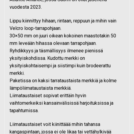
vuodesta 2023.
Lippu kiinnittyy hihaan, rintaan, reppuun ja mihin vain
Velcro loop-tarrapohjaan.
30×50 mm on juuri oikean kokoinen maastotakin 50
mm leveään hihassa olevaan tarrapohjaan.
Ryhdikkyys ja täsmällisyys ilmenee pienissä
yksityiskohdissa. Kudottu merkki on
yksityiskohtaisempi ja siistimpi kuin brodeerattu
merkki.
Paketissa on kaksi tarrataustaista merkkiä ja kolme
lämpöliimataustaista merkkiä.
Liimataustaiset sopivat erittäin hyvin
vaihtomerkeiksi kansainvälisissä harjoituksissa ja
tapahtumissa.
Liimataustaiset voit kiinittäää mihin tahansa
kangaspintaan, jossa ei ole likaa tai vettähylkivää