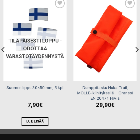
Add to
Add to
wishlist
wishlist
TILAPÄISESTI LOPPU -
ODOTTAA
VARASTOTÄYDENNYSTÄ
Dumppitasku Nuka-Trail,
Suomen lippu 30×50 mm, 5 kpl
MOLLE- kiinityksellä – Oranssi
EN 20471 HiVis
7,90
€
29,90
€
LUE LISÄÄ