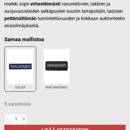
merkki sopii
virheettömästi
varusteliivien, takkien ja
suojavarusteiden selkäpuolen suuriin tarrapohjiin, tarjoten
pettämättömän
tunnistettavuuden ja kirkkaan auktoriteetin
ensisilmäyksellä.
Samaa mallistoa
SELKÄ
RINTAMERKKI
8 varastossa
TURVALLISUUSJOHTO selkämerkki, musta 90x360 määrä