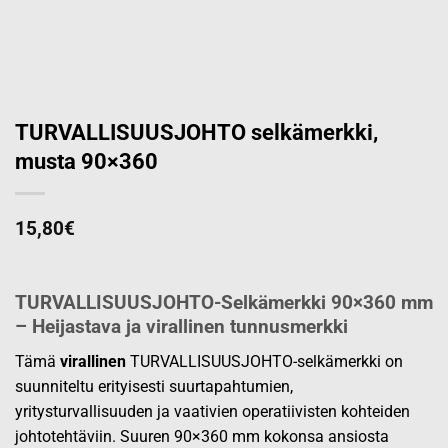
TURVALLISUUSJOHTO selkämerkki,
musta 90×360
15,80
€
TURVALLISUUSJOHTO-Selkämerkki 90×360 mm
– Heijastava ja virallinen tunnusmerkki
Tämä
virallinen
TURVALLISUUSJOHTO-selkämerkki on
suunniteltu erityisesti suurtapahtumien,
yritysturvallisuuden ja vaativien operatiivisten kohteiden
johtotehtäviin. Suuren 90×360 mm kokonsa ansiosta