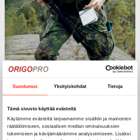
Suostumus
Yksityiskohdat
Tietoja
Origopro – Suomalainen laatumerkki vuodesta
1975
Tämä sivusto käyttää evästeitä
Käytämme evästeitä tarjoamamme sisällön ja mainosten
Origopro
on suomalainen turvallisuus- ja
räätälöimiseen, sosiaalisen median ominaisuuksien
ulkoiluvaatetukseen erikoistunut yritys, joka on toiminut
tukemiseen ja kävijämäärämme analysoimiseen. Lisäksi
vuodesta 1975.
Origopro
valmistaa laadukkaita vaatteita,