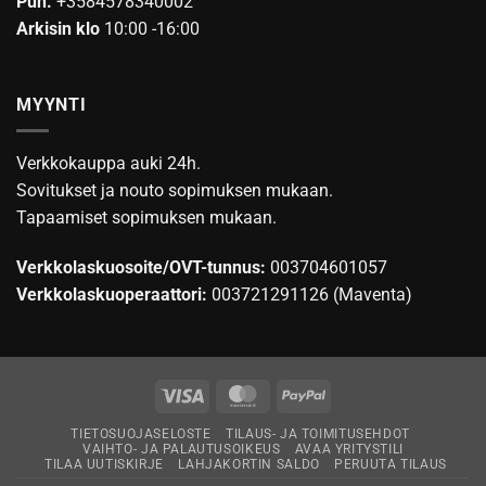
Puh.
+3584578340002
Arkisin klo
10:00 -16:00
MYYNTI
Verkkokauppa auki 24h.
Sovitukset ja nouto sopimuksen mukaan.
Tapaamiset sopimuksen mukaan.
Verkkolaskuosoite/OVT-tunnus:
003704601057
Verkkolaskuoperaattori:
003721291126 (Maventa)
Visa
MasterCard
PayPal
TIETOSUOJASELOSTE
TILAUS- JA TOIMITUSEHDOT
VAIHTO- JA PALAUTUSOIKEUS
AVAA YRITYSTILI
TILAA UUTISKIRJE
LAHJAKORTIN SALDO
PERUUTA TILAUS