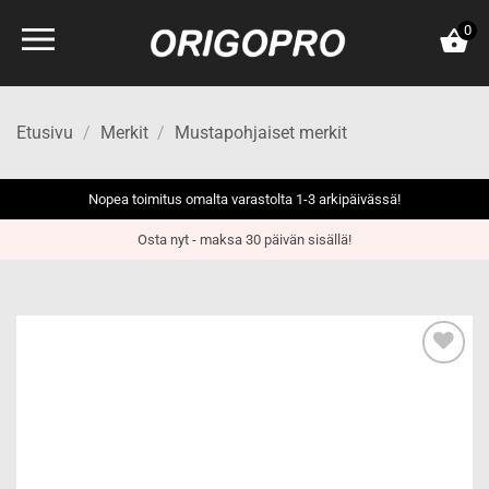
Skip
0
to
content
Etusivu
/
Merkit
/
Mustapohjaiset merkit
Nopea toimitus omalta varastolta 1-3 arkipäivässä!
Osta nyt - maksa 30 päivän sisällä!
Add to
wishlist