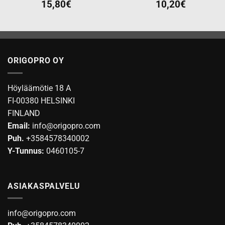
15,80
€
10,20
€
ORIGOPRO OY
Höyläämötie 18 A
FI-00380 HELSINKI
FINLAND
Email:
info@origopro.com
Puh.
+3584578340002
Y-Tunnus:
0460105-7
ASIAKASPALVELU
info@origopro.com