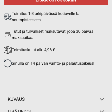
LISÄÄ OSTOSKORIIN
Toimitus 1-3 arkipäivässä kotiovelle tai
noutopisteeseen
Tutut ja turvalliset maksutavat, jopa 30 päivää
maksuaikaa
Toimituskulut alk. 4,96 €
Sinulla on 14 päivän vaihto- ja palautusoikeus!
KUVAUS
LISÄTIEDOT