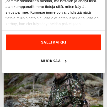
jaamme sosiaalisen median, mainosalan ja analytiikka-
jotka on kehitetty vuosikymmenten kokemuksella
alan kumppaneillemme tietoja siitä, miten käytät
puolustusvoimien ja poliisin sopimusvalmistajana.
sivustoamme. Kumppanimme voivat yhdistää näitä
Origopro
:n tuotteet on suunniteltu yhteistyössä käyttäjien
tietoja muihin tietoihin, joita olet antanut heille tai joita on
ja erikoisammattilaisten kanssa, joiden kokemus inspiroi
kerätty, kun olet käyttänyt heidän palvelujaan.
innovoimaan entistä parempia ratkaisuja.
SALLI KAIKKI
MUOKKAA