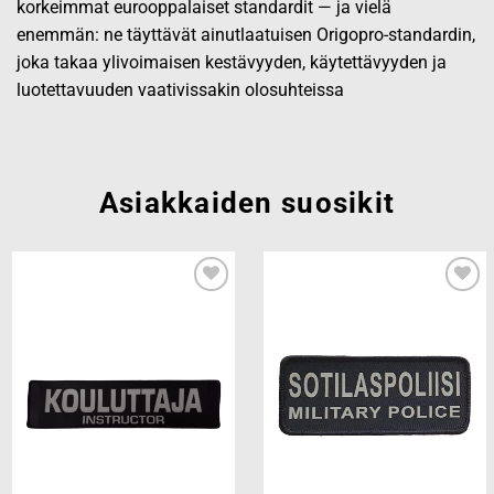
korkeimmat eurooppalaiset standardit — ja vielä
enemmän: ne täyttävät ainutlaatuisen Origopro-standardin,
joka takaa ylivoimaisen kestävyyden, käytettävyyden ja
luotettavuuden vaativissakin olosuhteissa
Asiakkaiden suosikit
Add to
Add to
wishlist
wishlist