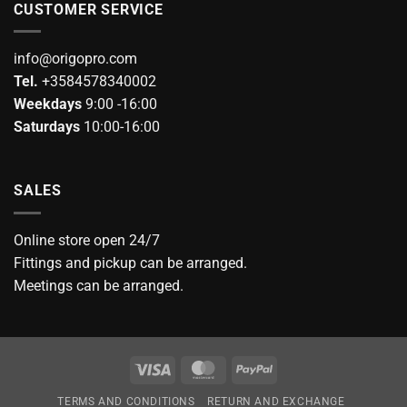
CUSTOMER SERVICE
info@origopro.com
Tel.
+3584578340002
Weekdays
9:00 -16:00
Saturdays
10:00-16:00
SALES
Online store open 24/7
Fittings and pickup can be arranged.
Meetings can be arranged.
Visa
MasterCard
PayPal
TERMS AND CONDITIONS
RETURN AND EXCHANGE