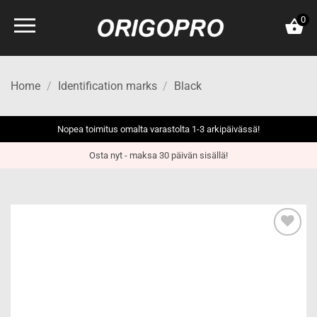
Skip
0
to
content
Home
/
Identification marks
/
Black
Nopea toimitus omalta varastolta 1-3 arkipäivässä!
Osta nyt - maksa 30 päivän sisällä!
Add to
wishlist