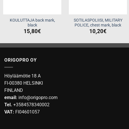
KOULUTTAJA back mark,
SOTILASPOLIISI, MILITARY
black
POLICE, chest mark, black
15,80
€
10,20
€
ORIGOPRO OY
Höyläämötie 18 A
FI-00380 HELSINKI
FINLAND
email:
info@origopro.com
Tel.
+3584578340002
VAT:
FI04601057