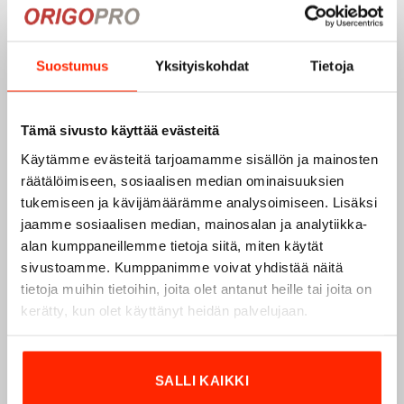
Origopro
on suomalainen turvallisuus- ja
ulkoiluvaatetukseen erikoistunut yritys, joka on toiminut
Suostumus
Yksityiskohdat
Tietoja
vuodesta 1975.
Origopro
valmistaa laadukkaita vaatteita,
jotka on kehitetty vuosikymmenten kokemuksella
puolustusvoimien ja poliisin sopimusvalmistajana.
Tämä sivusto käyttää evästeitä
Origopro
:n tuotteet on suunniteltu yhteistyössä käyttäjien
Käytämme evästeitä tarjoamamme sisällön ja mainosten
ja erikoisammattilaisten kanssa, joiden kokemus inspiroi
räätälöimiseen, sosiaalisen median ominaisuuksien
innovoimaan entistä parempia ratkaisuja.
tukemiseen ja kävijämäärämme analysoimiseen. Lisäksi
jaamme sosiaalisen median, mainosalan ja analytiikka-
alan kumppaneillemme tietoja siitä, miten käytät
sivustoamme. Kumppanimme voivat yhdistää näitä
tietoja muihin tietoihin, joita olet antanut heille tai joita on
kerätty, kun olet käyttänyt heidän palvelujaan.
SALLI KAIKKI