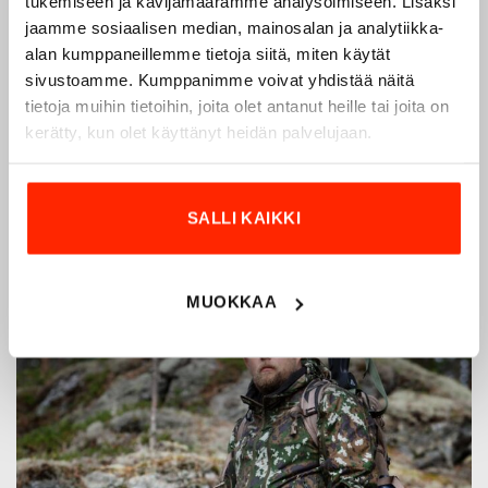
tukemiseen ja kävijämäärämme analysoimiseen. Lisäksi
vuodesta 1975.
Origopro
valmistaa laadukkaita vaatteita,
jaamme sosiaalisen median, mainosalan ja analytiikka-
jotka on kehitetty vuosikymmenten kokemuksella
alan kumppaneillemme tietoja siitä, miten käytät
puolustusvoimien ja poliisin sopimusvalmistajana.
sivustoamme. Kumppanimme voivat yhdistää näitä
Origopro
:n tuotteet on suunniteltu yhteistyössä käyttäjien
tietoja muihin tietoihin, joita olet antanut heille tai joita on
ja erikoisammattilaisten kanssa, joiden kokemus inspiroi
kerätty, kun olet käyttänyt heidän palvelujaan.
innovoimaan entistä parempia ratkaisuja.
SALLI KAIKKI
MUOKKAA