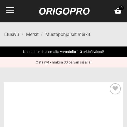
Skip
0
to
content
Etusivu
/
Merkit
/
Mustapohjaiset merkit
Nopea toimitus omalta varastolta 1-3 arkipäivässä!
Osta nyt - maksa 30 päivän sisällä!
Add to
wishlist