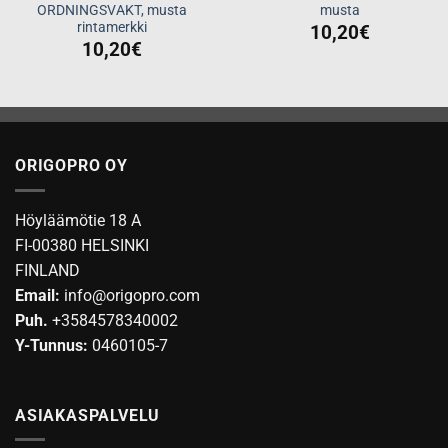
ORDNINGSVAKT, musta
musta
rintamerkki
10,20
€
10,20
€
ORIGOPRO OY
Höyläämötie 18 A
FI-00380 HELSINKI
FINLAND
Email:
info@origopro.com
Puh.
+3584578340002
Y-Tunnus:
0460105-7
ASIAKASPALVELU