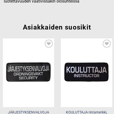
luotettavuuden vaativissakin olosuhteissa
Asiakkaiden suosikit
Add to
Add to
wishlist
wishlist
JÄRJESTYKSENVALVOJA
KOULUTTAJA rintamerkki,