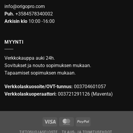
info@origopro.com
Puh.
+3584578340002
Arkisin klo
10:00 -16:00
MYYNTI
Verkkokauppa auki 24h.
Sovitukset ja nouto sopimuksen mukaan.
Tapaamiset sopimuksen mukaan.
Verkkolaskuosoite/OVT-tunnus:
003704601057
Verkkolaskuoperaattori:
003721291126 (Maventa)
Visa
MasterCard
PayPal
TIETOSUOJASELOSTE
TILAUS- JA TOIMITUSEHDOT