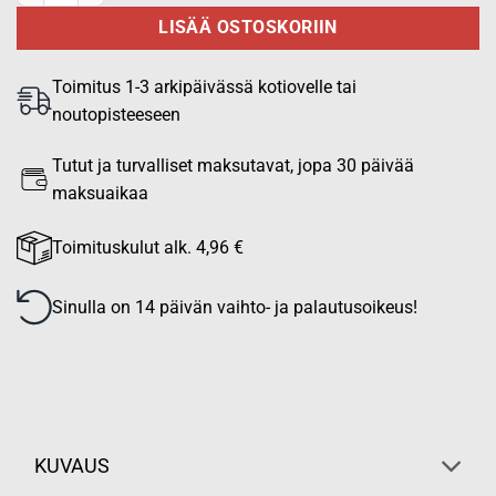
LISÄÄ OSTOSKORIIN
Toimitus 1-3 arkipäivässä kotiovelle tai
noutopisteeseen
Tutut ja turvalliset maksutavat, jopa 30 päivää
maksuaikaa
Toimituskulut alk. 4,96 €
Sinulla on 14 päivän vaihto- ja palautusoikeus!
KUVAUS