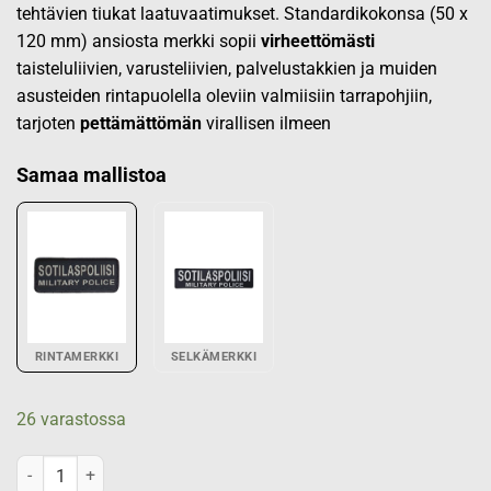
tehtävien tiukat laatuvaatimukset. Standardikokonsa (50 x
120 mm) ansiosta merkki sopii
virheettömästi
taisteluliivien, varusteliivien, palvelustakkien ja muiden
asusteiden rintapuolella oleviin valmiisiin tarrapohjiin,
tarjoten
pettämättömän
virallisen ilmeen
Samaa mallistoa
RINTAMERKKI
SELKÄMERKKI
26 varastossa
SOTILASPOLIISI, MILITARY POLICE, rintamerkki määrä