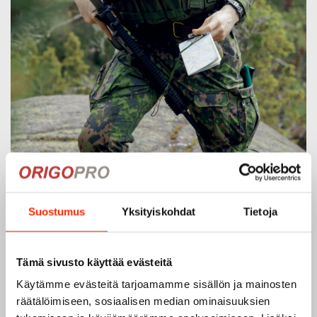
Suostumus
Yksityiskohdat
Tietoja
Origopro – Suomalainen laatumerkki vuodesta
1975
Tämä sivusto käyttää evästeitä
Käytämme evästeitä tarjoamamme sisällön ja mainosten
Origopro
on suomalainen turvallisuus- ja
räätälöimiseen, sosiaalisen median ominaisuuksien
ulkoiluvaatetukseen erikoistunut yritys, joka on toiminut