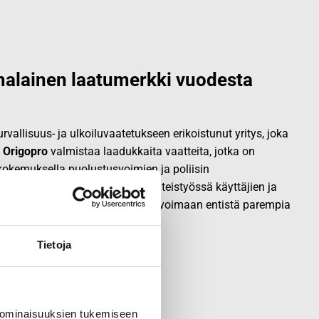
alainen laatumerkki vuodesta
vallisuus- ja ulkoiluvaatetukseen erikoistunut yritys, joka
.
Origopro
valmistaa laadukkaita vaatteita, jotka on
okemuksella puolustusvoimien ja poliisin
opro
:n tuotteet on suunniteltu yhteistyössä käyttäjien ja
sa, joiden kokemus inspiroi innovoimaan entistä parempia
Tietoja
 ominaisuuksien tukemiseen