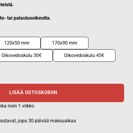
steistä.
hto- tai palautusoikeutta.
120x50 mm
170x90 mm
Oikovedoskulu 30€
Oikovedoskulu 45€
LISÄÄ OSTOSKORIIN
ika noin 1 viikko
aksutavat, jopa 30 päivää maksuaikaa