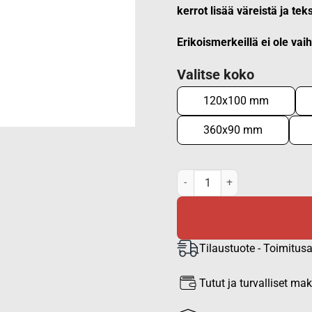
kerrot lisää väreistä ja tek
Erikoismerkeillä ei ole vai
Valitse koko
120x100 mm
360x90 mm
Erikoismerkit määrä
Tilaustuote - Toimitusa
Tutut ja turvalliset m