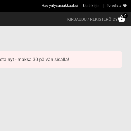
Hae yritysasiakkaaksi
Uutiskirje
Toivelista
0
KIRJAUDU / REKISTERÖIDY
sta nyt - maksa 30 päivän sisällä!
e
e:
0€
ugh