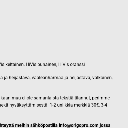
0€
is keltainen, HiVis punainen, HiVis oranssi
 ja heijastava, vaaleanharmaa ja heijastava, valkoinen,
 kukaan muu ei ole samanlaista tekstiä tilannut, perimme
kä hyväksyttämisestä. 1-2 uniikkia merkkiä 30€, 3-4
hteyttä meihin sähköpostilla info@origopro.com jossa