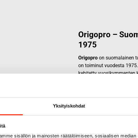
Origopro – Suom
1975
Origopro
on suomalainen tur
on toiminut vuodesta 1975
kehitetty vuosikymmenten k
sopimusvalmistajana.
Orig
erikoisammattilaisten kans
ratkaisuja.
Yksityiskohdat
itä
mme sisällön ja mainosten räätälöimiseen, sosiaalisen median