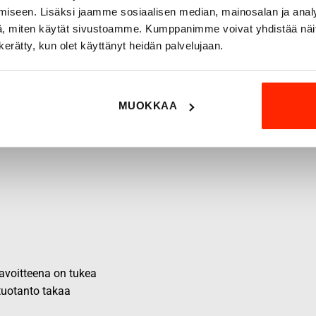
iseen. Lisäksi jaamme sosiaalisen median, mainosalan ja analy
, miten käytät sivustoamme. Kumppanimme voivat yhdistää näitä t
n kerätty, kun olet käyttänyt heidän palvelujaan.
MUOKKAA
 tavoitteena on tukea
 tuotanto takaa