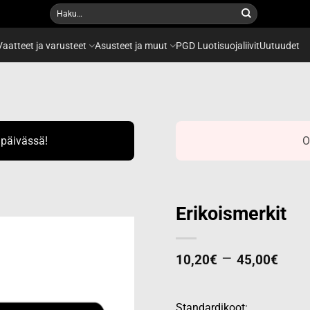
Etsi:
Vaatteet ja varusteet
Asusteet ja muut
PGD Luotisuojaliivit
Uutuudet
ipäivässä!
O
Erikoismerkit
Pric
–
10,20
€
45,00
€
Add to
rang
wishlist
10,2
thro
Standardikoot: