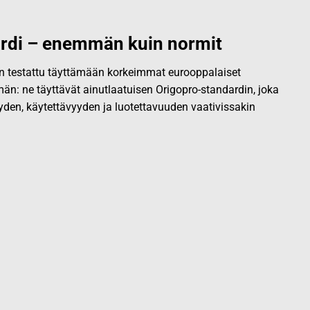
rdi – enemmän kuin normit
 on testattu täyttämään korkeimmat eurooppalaiset
än: ne täyttävät ainutlaatuisen Origopro-standardin, joka
yden, käytettävyyden ja luotettavuuden vaativissakin