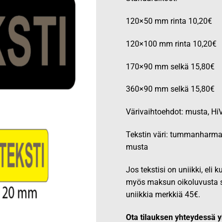
45,0
120×50 mm rinta 10,20€
120×100 mm rinta 10,20€
170×90 mm selkä 15,80€
360×90 mm selkä 15,80€
Värivaihtoehdot: musta, HiV
Tekstin väri: tummanharmaa
musta
Jos tekstisi on uniikki, eli
myös maksun oikoluvusta se
uniikkia merkkiä 45€.
Ota tilauksen yhteydessä y