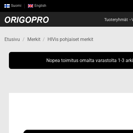
Skip
Suomi
English
to
content
Tuoteryhmät
Etusivu
/
Merkit
/
HIVis pohjaiset merkit
Nopea toimitus omalta varastolta 1-3 ark