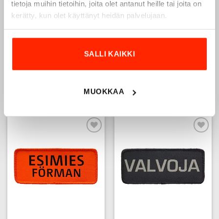
tietoja muihin tietoihin, joita olet antanut heille tai joita on
kerätty, kun olet käyttänyt heidän palvelujaan.
SALLI KAIKKI
TURVALLISUUSPÄÄLLIKKÖ
TURVALLISUUSJOHTO
selkämerkki, musta, 90 x 360
selkämerkki, musta 90×360
MUOKKAA
15,80
€
15,80
€
Add to
Add to
wishlist
wishlist