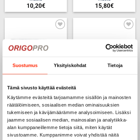
10,20
€
15,80
€
Add to
Add to
wishlist
wishlist
Suostumus
Yksityiskohdat
Tietoja
Tämä sivusto käyttää evästeitä
SECURITY rintamerkki,
SECURITY selkämerkki,
musta
musta
Käytämme evästeitä tarjoamamme sisällön ja mainosten
10,20
€
15,80
€
räätälöimiseen, sosiaalisen median ominaisuuksien
tukemiseen ja kävijämäärämme analysoimiseen. Lisäksi
jaamme sosiaalisen median, mainosalan ja analytiikka-
alan kumppaneillemme tietoja siitä, miten käytät
Add to
Add to
sivustoamme. Kumppanimme voivat yhdistää näitä
wishlist
wishlist