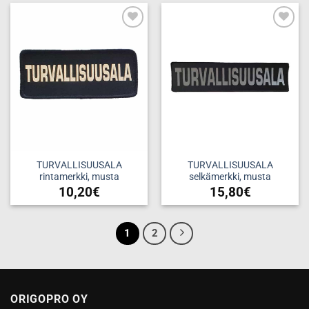
Add to
Add to
wishlist
wishlist
TURVALLISUUSALA
TURVALLISUUSALA
rintamerkki, musta
selkämerkki, musta
10,20
€
15,80
€
1
2
ORIGOPRO OY