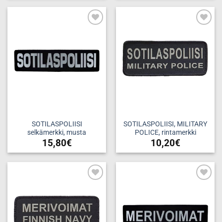
Add to
Add to
wishlist
wishlist
SOTILASPOLIISI
SOTILASPOLIISI, MILITARY
selkämerkki, musta
POLICE, rintamerkki
15,80
€
10,20
€
Add to
Add to
wishlist
wishlist