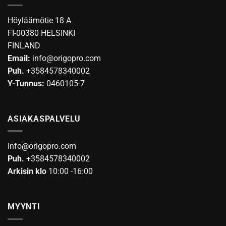
Höyläämötie 18 A
FI-00380 HELSINKI
FINLAND
Email:
info@origopro.com
Puh.
+3584578340002
Y-Tunnus:
0460105-7
ASIAKASPALVELU
info@origopro.com
Puh.
+3584578340002
Arkisin klo
10:00 -16:00
MYYNTI