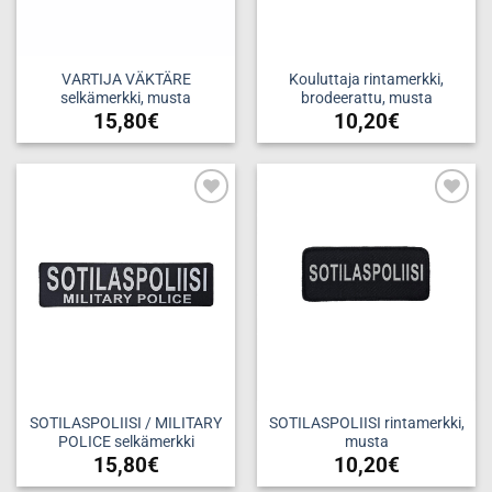
VARTIJA VÄKTÄRE
Kouluttaja rintamerkki,
selkämerkki, musta
brodeerattu, musta
15,80
€
10,20
€
Add to
Add to
wishlist
wishlist
SOTILASPOLIISI / MILITARY
SOTILASPOLIISI rintamerkki,
POLICE selkämerkki
musta
15,80
€
10,20
€