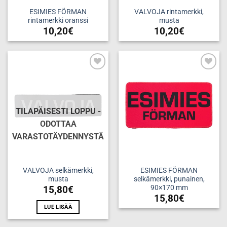
ESIMIES FÖRMAN
VALVOJA rintamerkki,
rintamerkki oranssi
musta
10,20
€
10,20
€
Add to
Add to
wishlist
wishlist
TILAPÄISESTI LOPPU -
ODOTTAA
VARASTOTÄYDENNYSTÄ
VALVOJA selkämerkki,
ESIMIES FÖRMAN
musta
selkämerkki, punainen,
90×170 mm
15,80
€
15,80
€
LUE LISÄÄ