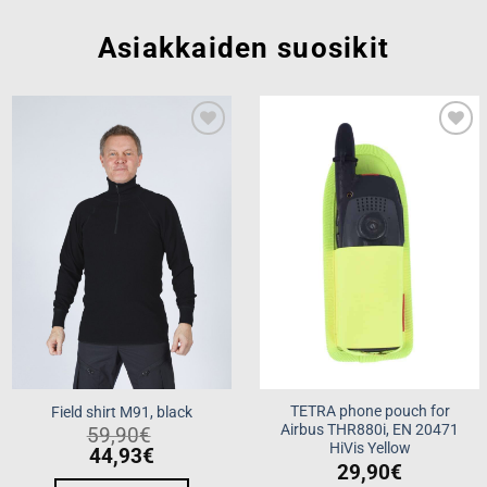
Asiakkaiden suosikit
Add to
Add to
wishlist
wishlist
TETRA phone pouch for
Field shirt M91, black
Airbus THR880i, EN 20471
59,90
€
HiVis Yellow
44,93
€
29,90
€