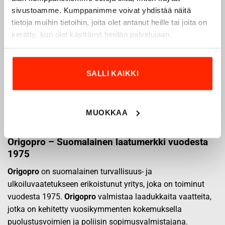
sivustoamme. Kumppanimme voivat yhdistää näitä
tietoja muihin tietoihin, joita olet antanut heille tai joita on
kerätty, kun olet käyttänyt heidän palvelujaan.
SALLI KAIKKI
MUOKKAA
Origopro – Suomalainen laatumerkki vuodesta
1975
Origopro
on suomalainen turvallisuus- ja
ulkoiluvaatetukseen erikoistunut yritys, joka on toiminut
vuodesta 1975.
Origopro
valmistaa laadukkaita vaatteita,
jotka on kehitetty vuosikymmenten kokemuksella
puolustusvoimien ja poliisin sopimusvalmistajana.