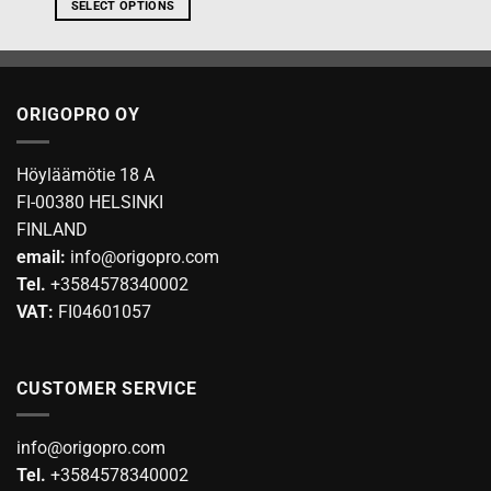
SELECT OPTIONS
This
product
has
multiple
ORIGOPRO OY
variants.
The
options
Höyläämötie 18 A
may
FI-00380 HELSINKI
be
FINLAND
chosen
email:
info@origopro.com
on
Tel.
+3584578340002
the
product
VAT:
FI04601057
page
CUSTOMER SERVICE
info@origopro.com
Tel.
+3584578340002