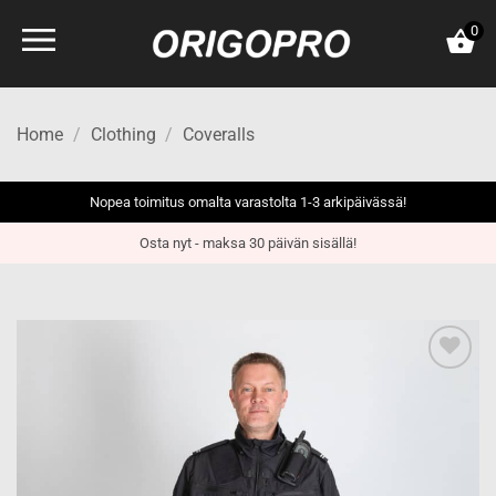
Skip
0
to
content
Home
/
Clothing
/
Coveralls
Nopea toimitus omalta varastolta 1-3 arkipäivässä!
Osta nyt - maksa 30 päivän sisällä!
Add to
wishlist