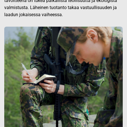
tavoitteena on tukea paikallista teollisuutta ja ekologista
valmistusta. Läheinen tuotanto takaa vastuullisuuden ja
laadun jokaisessa vaiheessa.