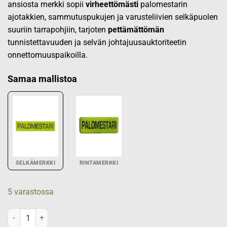
ansiosta merkki sopii
virheettömästi
palomestarin
ajotakkien, sammutuspukujen ja varusteliivien selkäpuolen
suuriin tarrapohjiin, tarjoten
pettämättömän
tunnistettavuuden ja selvän johtajuusauktoriteetin
onnettomuuspaikoilla.
Samaa mallistoa
SELKÄMERKKI
RINTAMERKKI
5 varastossa
PALOMESTARI selkämerkki, keltainen määrä