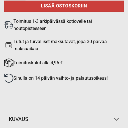
LISÄÄ OSTOSKORIIN
Toimitus 1-3 arkipäivässä kotiovelle tai
noutopisteeseen
Tutut ja turvalliset maksutavat, jopa 30 päivää
maksuaikaa
Toimituskulut alk. 4,96 €
Sinulla on 14 päivän vaihto- ja palautusoikeus!
KUVAUS