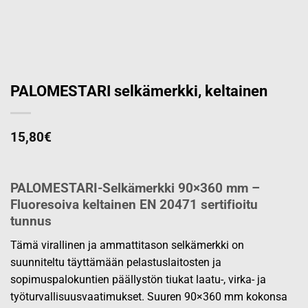
PALOMESTARI selkämerkki, keltainen
15,80
€
PALOMESTARI-Selkämerkki 90×360 mm –
Fluoresoiva keltainen EN 20471 sertifioitu
tunnus
Tämä virallinen ja ammattitason selkämerkki on
suunniteltu täyttämään pelastuslaitosten ja
sopimuspalokuntien päällystön tiukat laatu-, virka- ja
työturvallisuusvaatimukset. Suuren 90×360 mm kokonsa