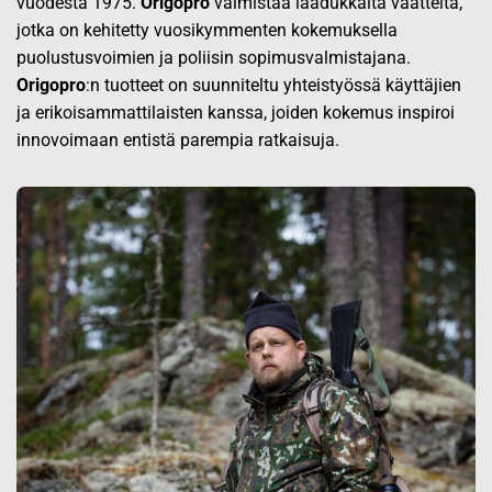
vuodesta 1975.
Origopro
valmistaa laadukkaita vaatteita,
jotka on kehitetty vuosikymmenten kokemuksella
puolustusvoimien ja poliisin sopimusvalmistajana.
Origopro
:n tuotteet on suunniteltu yhteistyössä käyttäjien
ja erikoisammattilaisten kanssa, joiden kokemus inspiroi
innovoimaan entistä parempia ratkaisuja.