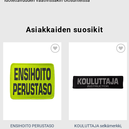
luotettavuuden vaativissakin olosuhteissa
Asiakkaiden suosikit
Add to
Add to
wishlist
wishlist
ENSIHOITO PERUSTASO
KOULUTTAJA selkämerkki,