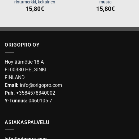
rintamerkki, keltainen
musta
15,80
€
15,80
€
ORIGOPRO OY
Höyläämötie 18 A
FI-00380 HELSINKI
FINLAND
Email:
info@origopro.com
Puh.
+3584578340002
Y-Tunnus:
0460105-7
ASIAKASPALVELU