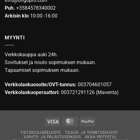
info@origopro.com
Puh.
+3584578340002
Arkisin klo
10:00 -16:00
MYYNTI
Verkkokauppa auki 24h.
Sovitukset ja nouto sopimuksen mukaan.
Tapaamiset sopimuksen mukaan.
Verkkolaskuosoite/OVT-tunnus:
003704601057
Verkkolaskuoperaattori:
003721291126 (Maventa)
Visa
MasterCard
PayPal
TIETOSUOJASELOSTE
TILAUS- JA TOIMITUSEHDOT
VAIHTO- JA PALAUTUSOIKEUS
AVAA YRITYSTILI