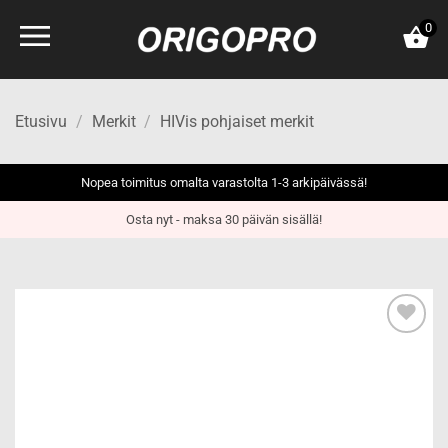
Skip
0
to
content
Etusivu
/
Merkit
/
HIVis pohjaiset merkit
Nopea toimitus omalta varastolta 1-3 arkipäivässä!
Osta nyt - maksa 30 päivän sisällä!
Add to
wishlist