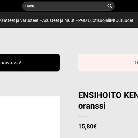
Etsi:
Vaatteet ja varusteet
Asusteet ja muut
PGD Luotisuojaliivit
Uutuudet
ipäivässä!
O
ENSIHOITO KEN
oranssi
Add to
wishlist
15,80
€