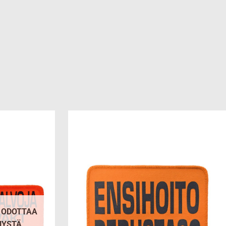
Add to
Add to
wishlist
wishlist
- ODOTTAA
NYSTÄ