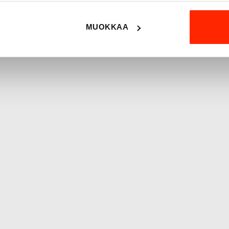
MUOKKAA
 tavoitteena on tukea
 tuotanto takaa