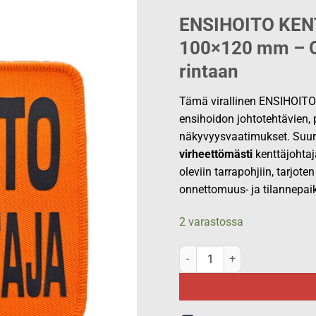
ENSIHOITO KEN
100×120 mm – Or
rintaan
Tämä virallinen ENSIHOITO
ensihoidon johtotehtävien, p
näkyvyysvaatimukset. Suur
virheettömästi
kenttäjohtaja
oleviin tarrapohjiin, tarjote
onnettomuus- ja tilannepaiko
2 varastossa
ENSIHOITO KENTTÄJOHTAJA ri