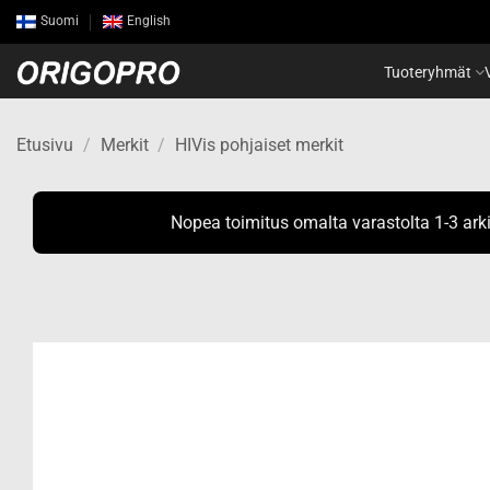
Skip
Suomi
English
to
content
Tuoteryhmät
Etusivu
/
Merkit
/
HIVis pohjaiset merkit
Nopea toimitus omalta varastolta 1-3 ark