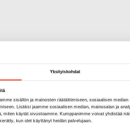
Yksityiskohdat
itä
mme sisällön ja mainosten räätälöimiseen, sosiaalisen median
iseen. Lisäksi jaamme sosiaalisen median, mainosalan ja analy
, miten käytät sivustoamme. Kumppanimme voivat yhdistää näitä t
n kerätty, kun olet käyttänyt heidän palvelujaan.