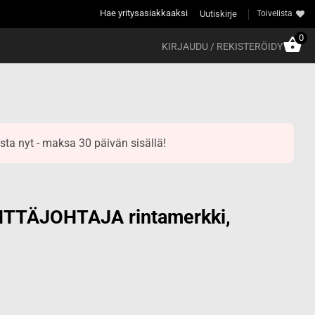
Hae yritysasiakkaaksi
Uutiskirje
Toivelista
0
KIRJAUDU / REKISTERÖIDY
sta nyt - maksa 30 päivän sisällä!
TTÄJOHTAJA rintamerkki,