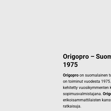
Origopro – Suom
1975
Origopro
on suomalainen tur
on toiminut vuodesta 1975
kehitetty vuosikymmenten k
sopimusvalmistajana.
Orig
erikoisammattilaisten kans
ratkaisuja.