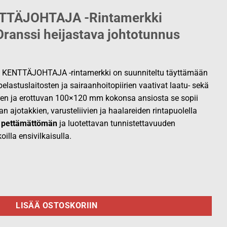
TTÄJOHTAJA -Rintamerkki
anssi heijastava johtotunnus
 KENTTÄJOHTAJA -rintamerkki on suunniteltu täyttämään
elastuslaitosten ja sairaanhoitopiirien vaativat laatu- sekä
en ja erottuvan 100×120 mm kokonsa ansiosta se sopii
n ajotakkien, varusteliivien ja haalareiden rintapuolella
n
pettämättömän
ja luotettavan tunnistettavuuden
illa ensivilkaisulla.
ntamerkki, oranssi määrä
LISÄÄ OSTOSKORIIN