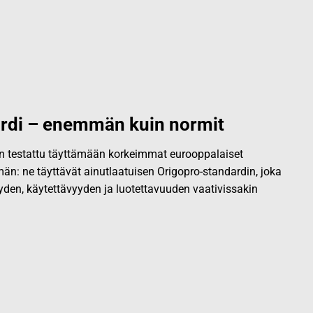
rdi – enemmän kuin normit
 on testattu täyttämään korkeimmat eurooppalaiset
än: ne täyttävät ainutlaatuisen Origopro-standardin, joka
yden, käytettävyyden ja luotettavuuden vaativissakin