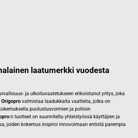
alainen laatumerkki vuodesta
vallisuus- ja ulkoiluvaatetukseen erikoistunut yritys, joka
.
Origopro
valmistaa laadukkaita vaatteita, jotka on
okemuksella puolustusvoimien ja poliisin
opro
:n tuotteet on suunniteltu yhteistyössä käyttäjien ja
sa, joiden kokemus inspiroi innovoimaan entistä parempia