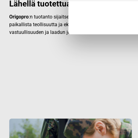
Lähellä tuotettua laatua
Origopro
:n tuotanto sijaitsee lähialueilla Euroopassa, sillä
paikallista teollisuutta ja ekologista valmistusta. Läheinen
vastuullisuuden ja laadun jokaisessa vaiheessa.