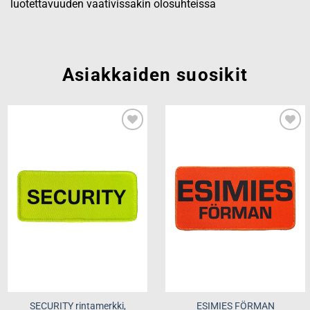
luotettavuuden vaativissakin olosuhteissa
Asiakkaiden suosikit
Add to
Add to
wishlist
wishlist
SECURITY rintamerkki,
ESIMIES FÖRMAN