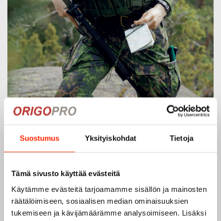
Suostumus
Yksityiskohdat
Tietoja
Origopro – Suomalainen laatumerkki vuodesta
Tämä sivusto käyttää evästeitä
1975
Käytämme evästeitä tarjoamamme sisällön ja mainosten
Origopro
on suomalainen turvallisuus- ja
räätälöimiseen, sosiaalisen median ominaisuuksien
ulkoiluvaatetukseen erikoistunut yritys, joka on toiminut
tukemiseen ja kävijämäärämme analysoimiseen. Lisäksi