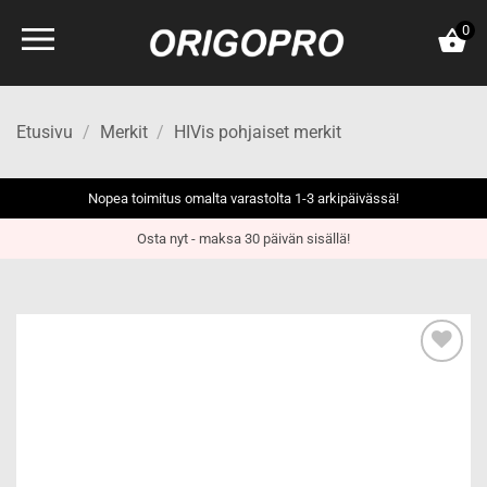
Skip
0
to
content
Etusivu
/
Merkit
/
HIVis pohjaiset merkit
Nopea toimitus omalta varastolta 1-3 arkipäivässä!
Osta nyt - maksa 30 päivän sisällä!
Add to
wishlist