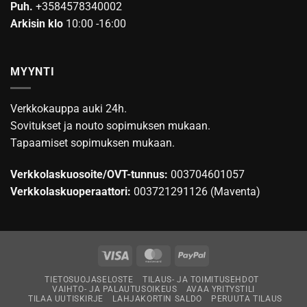
Puh.
+3584578340002
Arkisin klo
10:00 -16:00
MYYNTI
Verkkokauppa auki 24h.
Sovitukset ja nouto sopimuksen mukaan.
Tapaamiset sopimuksen mukaan.
Verkkolaskuosoite/OVT-tunnus:
003704601057
Verkkolaskuoperaattori:
003721291126 (Maventa)
Visa
MasterCard
PayPal
TIETOSUOJASELOSTE
TILAUS- JA TOIMITUSEHDOT
VAIHTO- JA PALAUTUSOIKEUS
AVAA YRITYSTILI
TILAA UUTISKIRJE
LAHJAKORTIN SALDO
PERUUTA TILAUS