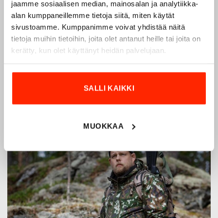
vuodesta 1975.
Origopro
valmistaa laadukkaita vaatteita,
jaamme sosiaalisen median, mainosalan ja analytiikka-
alan kumppaneillemme tietoja siitä, miten käytät
jotka on kehitetty vuosikymmenten kokemuksella
sivustoamme. Kumppanimme voivat yhdistää näitä
puolustusvoimien ja poliisin sopimusvalmistajana.
tietoja muihin tietoihin, joita olet antanut heille tai joita on
Origopro
:n tuotteet on suunniteltu yhteistyössä käyttäjien
kerätty, kun olet käyttänyt heidän palvelujaan.
ja erikoisammattilaisten kanssa, joiden kokemus inspiroi
innovoimaan entistä parempia ratkaisuja.
SALLI KAIKKI
MUOKKAA