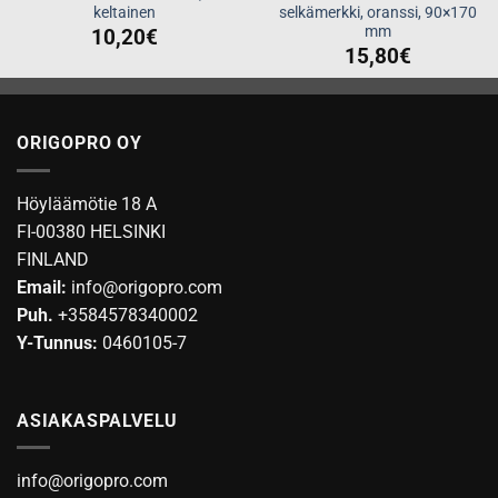
keltainen
selkämerkki, oranssi, 90×170
mm
10,20
€
15,80
€
ORIGOPRO OY
Höyläämötie 18 A
FI-00380 HELSINKI
FINLAND
Email:
info@origopro.com
Puh.
+3584578340002
Y-Tunnus:
0460105-7
ASIAKASPALVELU
info@origopro.com