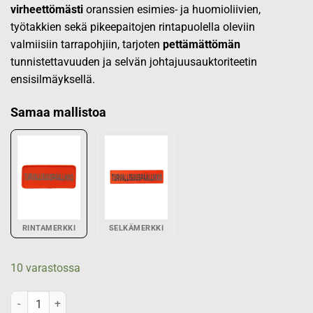
virheettömästi
oranssien esimies- ja huomioliivien,
työtakkien sekä pikeepaitojen rintapuolella oleviin
valmiisiin tarrapohjiin, tarjoten
pettämättömän
tunnistettavuuden ja selvän johtajuusauktoriteetin
ensisilmäyksellä.
Samaa mallistoa
RINTAMERKKI
SELKÄMERKKI
10 varastossa
TURVALLISUUSPÄÄLLIKKÖ rintamerkki, oranssi määrä