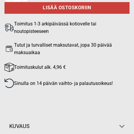
LISÄÄ OSTOSKORIIN
Toimitus 1-3 arkipäivässä kotiovelle tai
noutopisteeseen
Tutut ja turvalliset maksutavat, jopa 30 päivää
maksuaikaa
Toimituskulut alk. 4,96 €
Sinulla on 14 päivän vaihto- ja palautusoikeus!
KUVAUS