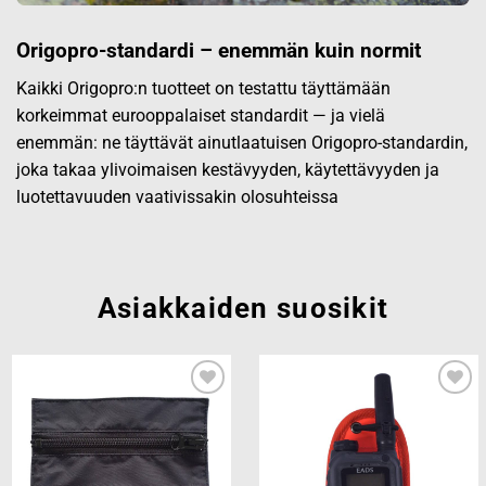
Origopro-standardi – enemmän kuin normit
Kaikki Origopro:n tuotteet on testattu täyttämään
korkeimmat eurooppalaiset standardit — ja vielä
enemmän: ne täyttävät ainutlaatuisen Origopro-standardin,
joka takaa ylivoimaisen kestävyyden, käytettävyyden ja
luotettavuuden vaativissakin olosuhteissa
Asiakkaiden suosikit
Add to
Add to
wishlist
wishlist