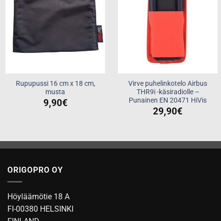
Rupupussi 16 cm x 18 cm,
Virve puhelinkotelo Airbus
musta
THR9i -käsiradiolle –
Punainen EN 20471 HiVis
9,90
€
29,90
€
ORIGOPRO OY
Höyläämötie 18 A
FI-00380 HELSINKI