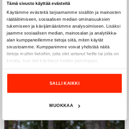
Tämä sivusto käyttää evästeitä
Käytämme evästeitä tarjoamamme sisällön ja mainosten
räätälöimiseen, sosiaalisen median ominaisuuksien
Origopro – Suomalainen laatumerkki vuodesta
tukemiseen ja kävijämäärämme analysoimiseen. Lisäksi
1975
jaamme sosiaalisen median, mainosalan ja analytiikka-
Origopro
on suomalainen turvallisuus- ja
alan kumppaneillemme tietoja siitä, miten käytät
ulkoiluvaatetukseen erikoistunut yritys, joka on toiminut
sivustoamme. Kumppanimme voivat yhdistää näitä
vuodesta 1975.
Origopro
valmistaa laadukkaita vaatteita,
tietoja muihin tietoihin, joita olet antanut heille tai joita on
jotka on kehitetty vuosikymmenten kokemuksella
kerätty, kun olet käyttänyt heidän palvelujaan.
puolustusvoimien ja poliisin sopimusvalmistajana.
Origopro
:n tuotteet on suunniteltu yhteistyössä käyttäjien
ja erikoisammattilaisten kanssa, joiden kokemus inspiroi
SALLI KAIKKI
innovoimaan entistä parempia ratkaisuja.
MUOKKAA