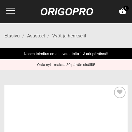
Skip
0
to
content
Etusivu
/
Asusteet
/
Vyöt ja henkselit
Nopea toimitus omalta varastolta 1-3 arkipäivässä!
Osta nyt - maksa 30 päivän sisällä!
Add to
wishlist