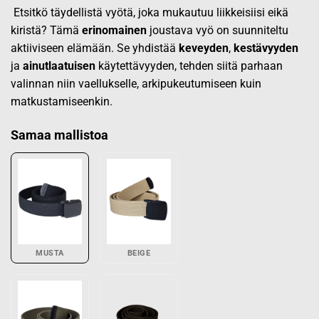
Etsitkö täydellistä vyötä, joka mukautuu liikkeisiisi eikä
kiristä? Tämä
erinomainen
joustava vyö on suunniteltu
aktiiviseen elämään. Se yhdistää
keveyden
,
kestävyyden
ja
ainutlaatuisen
käytettävyyden, tehden siitä parhaan
valinnan niin vaellukselle, arkipukeutumiseen kuin
matkustamiseenkin.
Samaa mallistoa
MUSTA
BEIGE