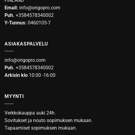
FINLAND
Email:
info@origopro.com
Puh.
+3584578340002
Y-Tunnus:
0460105-7
ASIAKASPALVELU
info@origopro.com
Puh.
+3584578340002
Arkisin klo
10:00 -16:00
MYYNTI
Verkkokauppa auki 24h.
Sovitukset ja nouto sopimuksen mukaan.
Tapaamiset sopimuksen mukaan.