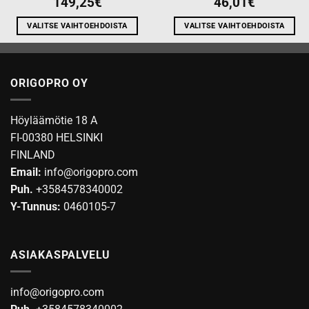
149,25
€
46,01
€
VALITSE VAIHTOEHDOISTA
VALITSE VAIHTOEHDOISTA
Tällä
Tällä
tuotteella
tuotteella
on
on
ORIGOPRO OY
useampi
useampi
muunnelma.
muunnelma.
Voit
Voit
Höyläämötie 18 A
tehdä
tehdä
FI-00380 HELSINKI
valinnat
valinnat
FINLAND
tuotteen
tuotteen
Email:
info@origopro.com
sivulla.
sivulla.
Puh.
+3584578340002
Y-Tunnus:
0460105-7
ASIAKASPALVELU
info@origopro.com