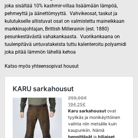
joka sisältää 10% kashmir-villaa lisäämään lämpöä,
pehmeyttä ja äänettömyyttä. Vahvikeosat, taskut ja
kulutukselle altistuvat osat on valmistettu maineikkaan
markkinajohtajan, Brittish Millerainin (est. 1880)
pesunkestävästä vahakankaasta. Vuorikankaana on
tuulenpitävä untuvatakeista tuttu kalenteroitu polyamidi
joka pitää lämmön lähellä kehoa
Katso myös yhteensopivat housut