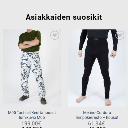
Asiakkaiden suosikit
Add to
Add to
wishlist
wishlist
M05 Tactical Kenttähousut
Merino-Cordura
lumikuvio M05
lämpökerrasto – housut
199,00
€
61,34
€