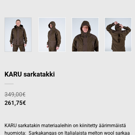
KARU sarkatakki
349,00
€
261,75
€
KARU sarkatakin materiaaleihin on kiinitetty äärimmäistä
huomiota: Sarkakangas on Italialaista melton wool sarkaa