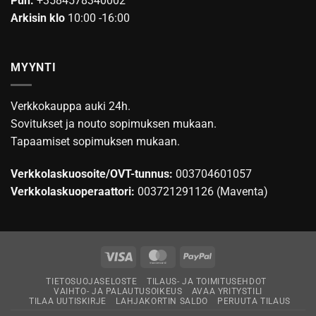
Puh.
+3584578340002
Arkisin klo
10:00 -16:00
MYYNTI
Verkkokauppa auki 24h.
Sovitukset ja nouto sopimuksen mukaan.
Tapaamiset sopimuksen mukaan.
Verkkolaskuosoite/OVT-tunnus:
003704601057
Verkkolaskuoperaattori:
003721291126 (Maventa)
Visa
MasterCard
PayPal
TIETOSUOJASELOSTE
TILAUS- JA TOIMITUSEHDOT
VAIHTO- JA PALAUTUSOIKEUS
AVAA YRITYSTILI
TILAA UUTISKIRJE
LAHJAKORTIN SALDO
PERUUTA TILAUS