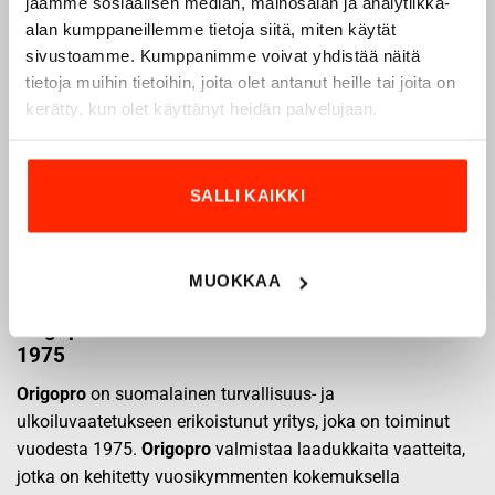
jaamme sosiaalisen median, mainosalan ja analytiikka-
alan kumppaneillemme tietoja siitä, miten käytät
sivustoamme. Kumppanimme voivat yhdistää näitä
tietoja muihin tietoihin, joita olet antanut heille tai joita on
kerätty, kun olet käyttänyt heidän palvelujaan.
SALLI KAIKKI
MUOKKAA
Origopro – Suomalainen laatumerkki vuodesta
1975
Origopro
on suomalainen turvallisuus- ja
ulkoiluvaatetukseen erikoistunut yritys, joka on toiminut
vuodesta 1975.
Origopro
valmistaa laadukkaita vaatteita,
jotka on kehitetty vuosikymmenten kokemuksella