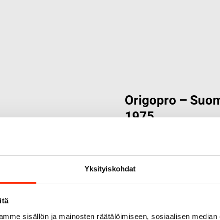
Origopro – Suom
1975
Origopro
on suomalainen tur
on toiminut vuodesta 1975
kehitetty vuosikymmenten k
Yksityiskohdat
sopimusvalmistajana.
Orig
erikoisammattilaisten kans
ratkaisuja.
itä
mme sisällön ja mainosten räätälöimiseen, sosiaalisen median