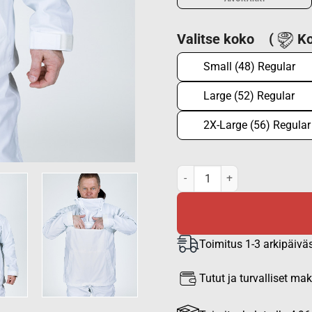
Valitse koko
(
Ko
Small (48) Regular
Large (52) Regular
2X-Large (56) Regular
Ilves lumipuku, lumipuvun ano
Toimitus 1-3 arkipäivä
Tutut ja turvalliset m