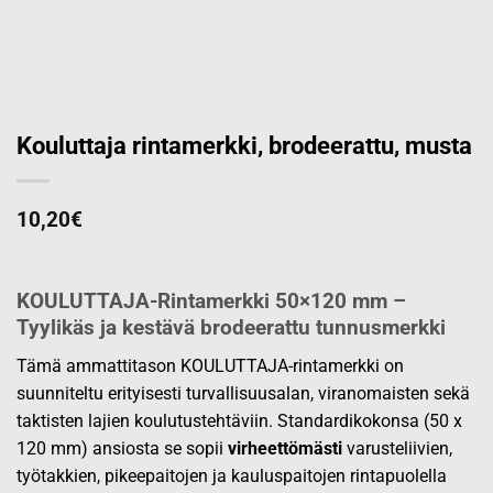
Kouluttaja rintamerkki, brodeerattu, musta
10,20
€
KOULUTTAJA-Rintamerkki 50×120 mm –
Tyylikäs ja kestävä brodeerattu tunnusmerkki
Tämä ammattitason KOULUTTAJA-rintamerkki on
suunniteltu erityisesti turvallisuusalan, viranomaisten sekä
taktisten lajien koulutustehtäviin. Standardikokonsa (50 x
120 mm) ansiosta se sopii
virheettömästi
varusteliivien,
työtakkien, pikeepaitojen ja kauluspaitojen rintapuolella