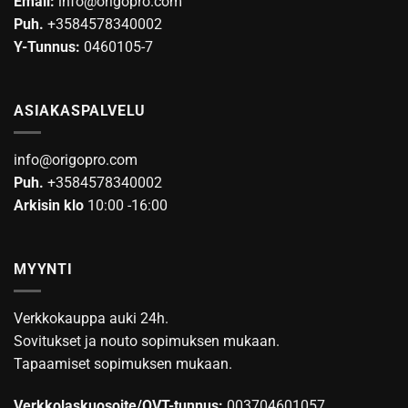
Email:
info@origopro.com
Puh.
+3584578340002
Y-Tunnus:
0460105-7
ASIAKASPALVELU
info@origopro.com
Puh.
+3584578340002
Arkisin klo
10:00 -16:00
MYYNTI
Verkkokauppa auki 24h.
Sovitukset ja nouto sopimuksen mukaan.
Tapaamiset sopimuksen mukaan.
Verkkolaskuosoite/OVT-tunnus:
003704601057