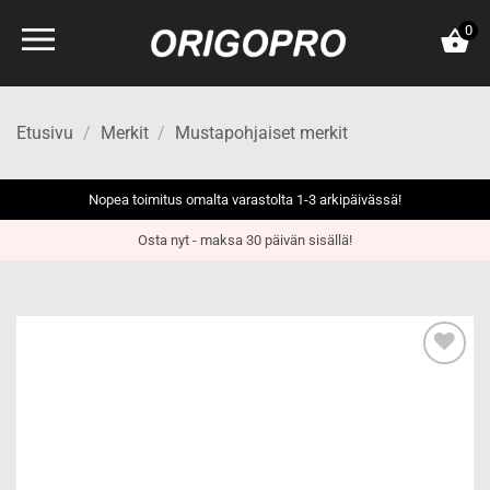
Skip
0
to
content
Etusivu
/
Merkit
/
Mustapohjaiset merkit
Nopea toimitus omalta varastolta 1-3 arkipäivässä!
Osta nyt - maksa 30 päivän sisällä!
Add to
wishlist