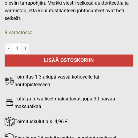
oleviin tarrapohjiin. Merkki viestii selkeää auktoriteettia ja
varmistaa, että koulutustilanteen johtosuhteet ovat heti
selkeät.
9 varastossa
Kouluttaja rintamerkki, brodeerattu, musta määrä
LISÄÄ OSTOSKORIIN
Toimitus 1-3 arkipäivässä kotiovelle tai
noutopisteeseen
Tutut ja turvalliset maksutavat, jopa 30 päivää
maksuaikaa
Toimituskulut alk. 4,96 €