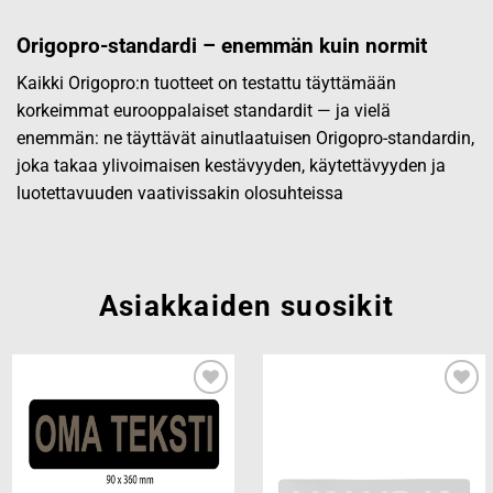
Origopro-standardi – enemmän kuin normit
Kaikki Origopro:n tuotteet on testattu täyttämään
korkeimmat eurooppalaiset standardit — ja vielä
enemmän: ne täyttävät ainutlaatuisen Origopro-standardin,
joka takaa ylivoimaisen kestävyyden, käytettävyyden ja
luotettavuuden vaativissakin olosuhteissa
Asiakkaiden suosikit
Add to
Add to
wishlist
wishlist