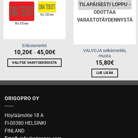
TILAPÄISESTI LOPPU -
ODOTTAA
VARASTOTÄYDENNYSTÄ
Erikoismerkit
VALVOJA selkämerkki,
Price
10,20
€
45,00
€
–
range:
musta
10,20€
15,80
€
through
VALITSE VAIHTOEHDOISTA
45,00€
Tällä
LUE LISÄÄ
tuotteella
on
useampi
muunnelma.
ORIGOPRO OY
Voit
tehdä
Höyläämötie 18 A
valinnat
tuotteen
FI-00380 HELSINKI
sivulla.
FINLAND