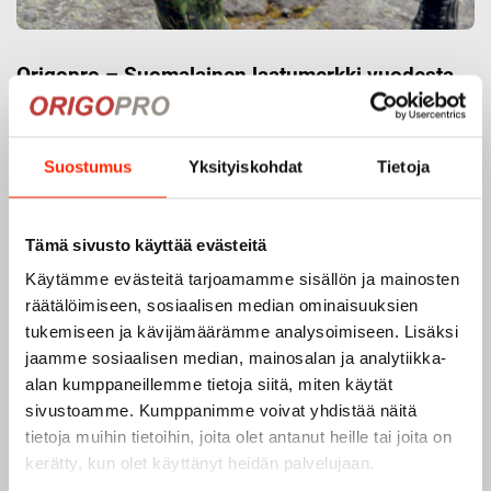
Origopro – Suomalainen laatumerkki vuodesta
1975
Origopro
on suomalainen turvallisuus- ja
ulkoiluvaatetukseen erikoistunut yritys, joka on toiminut
Suostumus
Yksityiskohdat
Tietoja
vuodesta 1975.
Origopro
valmistaa laadukkaita vaatteita,
jotka on kehitetty vuosikymmenten kokemuksella
Tämä sivusto käyttää evästeitä
puolustusvoimien ja poliisin sopimusvalmistajana.
Origopro
:n tuotteet on suunniteltu yhteistyössä käyttäjien
Käytämme evästeitä tarjoamamme sisällön ja mainosten
ja erikoisammattilaisten kanssa, joiden kokemus inspiroi
räätälöimiseen, sosiaalisen median ominaisuuksien
innovoimaan entistä parempia ratkaisuja.
tukemiseen ja kävijämäärämme analysoimiseen. Lisäksi
jaamme sosiaalisen median, mainosalan ja analytiikka-
alan kumppaneillemme tietoja siitä, miten käytät
sivustoamme. Kumppanimme voivat yhdistää näitä
tietoja muihin tietoihin, joita olet antanut heille tai joita on
kerätty, kun olet käyttänyt heidän palvelujaan.