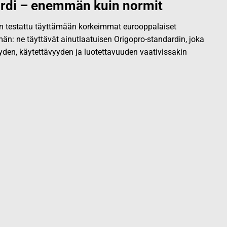
rdi – enemmän kuin normit
 on testattu täyttämään korkeimmat eurooppalaiset
än: ne täyttävät ainutlaatuisen Origopro-standardin, joka
yden, käytettävyyden ja luotettavuuden vaativissakin