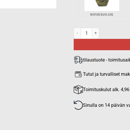
NIVUSSUOJUS
PGD FRAG taktisen liivin kur
tilaustuote - toimitusai
Tutut ja turvalliset m
Toimituskulut alk. 4,96
Sinulla on 14 päivän va