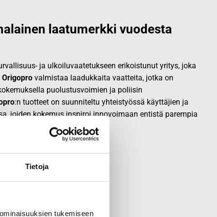
alainen laatumerkki vuodesta
vallisuus- ja ulkoiluvaatetukseen erikoistunut yritys, joka
.
Origopro
valmistaa laadukkaita vaatteita, jotka on
okemuksella puolustusvoimien ja poliisin
opro
:n tuotteet on suunniteltu yhteistyössä käyttäjien ja
sa, joiden kokemus inspiroi innovoimaan entistä parempia
Tietoja
 ominaisuuksien tukemiseen