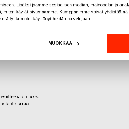
iseen. Lisäksi jaamme sosiaalisen median, mainosalan ja analy
, miten käytät sivustoamme. Kumppanimme voivat yhdistää näitä t
n kerätty, kun olet käyttänyt heidän palvelujaan.
MUOKKAA
 tavoitteena on tukea
 tuotanto takaa