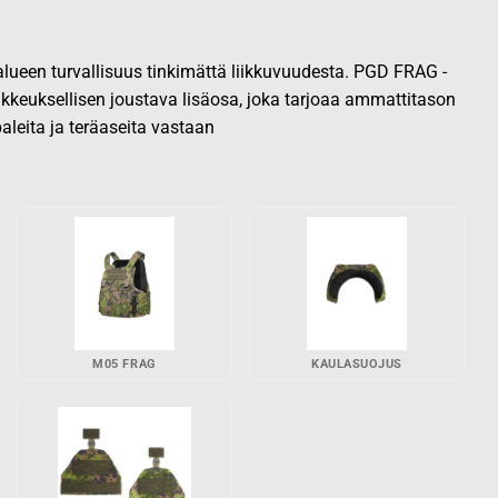
lueen turvallisuus tinkimättä liikkuvuudesta. PGD FRAG -
ikkeuksellisen joustava lisäosa, joka tarjoaa ammattitason
paleita ja teräaseita vastaan
M05 FRAG
KAULASUOJUS