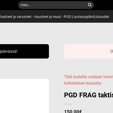
Etsi:
Vaatteet ja varusteet
Asusteet ja muut
PGD Luotisuojaliivit
Uutuudet
ipäivässä!
O
Tätä tuotetta voidaan toi
tarkistetaan kassalla.
PGD FRAG taktis
Add to
wishlist
150,00
€