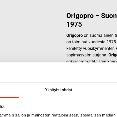
Origopro – Suom
1975
Origopro
on suomalainen tur
on toiminut vuodesta 1975
kehitetty vuosikymmenten k
sopimusvalmistajana.
Orig
erikoisammattilaisten kans
ratkaisuja.
Yksityiskohdat
itä
mme sisällön ja mainosten räätälöimiseen, sosiaalisen median