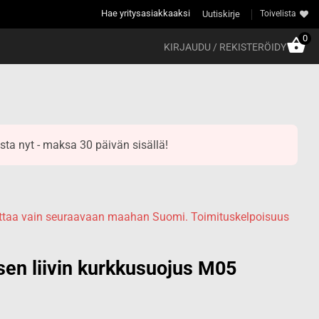
Hae yritysasiakkaaksi
Uutiskirje
Toivelista
0
KIRJAUDU / REKISTERÖIDY
sta nyt - maksa 30 päivän sisällä!
mittaa vain seuraavaan maahan Suomi. Toimituskelpoisuus
en liivin kurkkusuojus M05