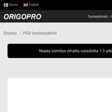
Skip
Suomi
English
to
content
Tuoteryhmät
Etusivu
/
PGD luotisuojaliivit
Nopea toimitus omalta varastolta 1-3 ark