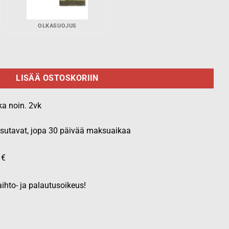
OLKASUOJUS
kkusuojus M05 määrä
LISÄÄ OSTOSKORIIN
ka noin. 2vk
aksutavat, jopa 30 päivää maksuaikaa
 €
ihto- ja palautusoikeus!