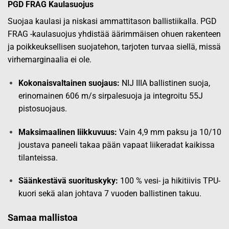
PGD FRAG Kaulasuojus
Suojaa kaulasi ja niskasi ammattitason ballistiikalla. PGD
FRAG -kaulasuojus yhdistää äärimmäisen ohuen rakenteen
ja poikkeuksellisen suojatehon, tarjoten turvaa siellä, missä
virhemarginaalia ei ole.
Kokonaisvaltainen suojaus:
NIJ IIIA ballistinen suoja,
erinomainen 606 m/s sirpalesuoja ja integroitu 55J
pistosuojaus.
Maksimaalinen liikkuvuus:
Vain 4,9 mm paksu ja 10/10
joustava paneeli takaa pään vapaat liikeradat kaikissa
tilanteissa.
Säänkestävä suorituskyky:
100 % vesi- ja hikitiivis TPU-
kuori sekä alan johtava 7 vuoden ballistinen takuu.
Samaa mallistoa