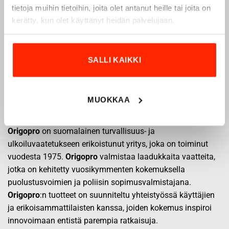
tietoja muihin tietoihin, joita olet antanut heille tai joita on
kerätty, kun olet käyttänyt heidän palvelujaan.
SALLI KAIKKI
MUOKKAA
Origopro – Suomalainen laatumerkki vuodesta
1975
Origopro
on suomalainen turvallisuus- ja
ulkoiluvaatetukseen erikoistunut yritys, joka on toiminut
vuodesta 1975.
Origopro
valmistaa laadukkaita vaatteita,
jotka on kehitetty vuosikymmenten kokemuksella
puolustusvoimien ja poliisin sopimusvalmistajana.
Origopro
:n tuotteet on suunniteltu yhteistyössä käyttäjien
ja erikoisammattilaisten kanssa, joiden kokemus inspiroi
innovoimaan entistä parempia ratkaisuja.