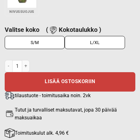
NIVUSSUOJUS
Valitse koko
(
Kokotaulukko )
S/M
L/XL
PGD FRAG taktisen liivin kaulasuojus M05 määrä
LISÄÄ OSTOSKORIIN
tilaustuote - toimitusaika noin. 2vk
Tutut ja turvalliset maksutavat, jopa 30 päivää
maksuaikaa
Toimituskulut alk. 4,96 €