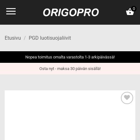
Skip
0
to
content
Etusivu
/
PGD luotisuojaliivit
Nopea toimitus omalta varastolta 1-3 arkipäivässä!
Osta nyt - maksa 30 päivän sisällä!
Add to
wishlist