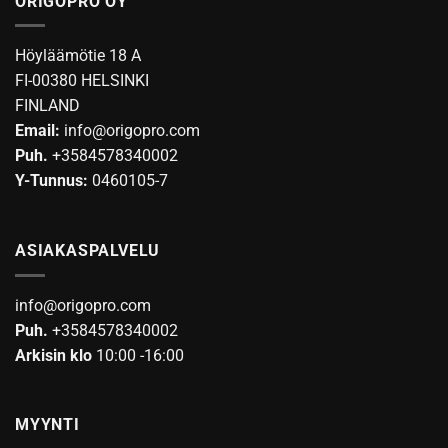
ORIGOPRO OY
useampi
muunnelma.
Voit
Höyläämötie 18 A
tehdä
FI-00380 HELSINKI
valinnat
FINLAND
tuotteen
Email:
info@origopro.com
sivulla.
Puh.
+3584578340002
Y-Tunnus:
0460105-7
ASIAKASPALVELU
info@origopro.com
Puh.
+3584578340002
Arkisin klo
10:00 -16:00
MYYNTI