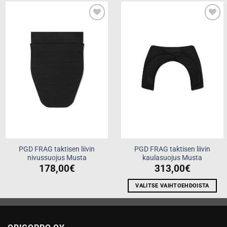
Add to
Add to
wishlist
wishlist
PGD FRAG taktisen liivin
PGD FRAG taktisen liivin
nivussuojus Musta
kaulasuojus Musta
178,00
€
313,00
€
VALITSE VAIHTOEHDOISTA
Tällä
tuotteella
on