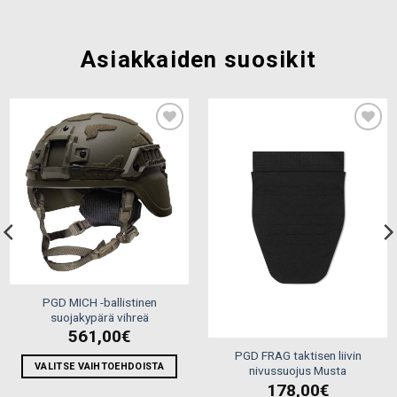
Asiakkaiden suosikit
Add to
Add to
wishlist
wishlist
PGD MICH -ballistinen
suojakypärä vihreä
561,00
€
PGD FRAG taktisen liivin
VALITSE VAIHTOEHDOISTA
nivussuojus Musta
Tällä
178,00
€