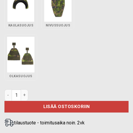
KAULASUOJUS
NIVUSSUOJUS
OLKASUOJUS
PGD FRAG taktisen liivin kurkkusuojus M05 määrä
LISÄÄ OSTOSKORIIN
tilaustuote - toimitusaika noin. 2vk