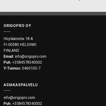
tuotteella
on
useampi
muunnelma.
Voit
ORIGOPRO OY
tehdä
valinnat
tuotteen
Höyläämötie 18 A
sivulla.
FI-00380 HELSINKI
FINLAND
Email:
info@origopro.com
Puh.
+3584578340002
Y-Tunnus:
0460105-7
ASIAKASPALVELU
info@origopro.com
Puh.
+3584578340002