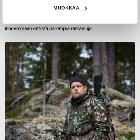
puolustusvoimien ja poliisin sopimusvalmistajana.
MUOKKAA
Origopro
:n tuotteet on suunniteltu yhteistyössä käyttäjien
ja erikoisammattilaisten kanssa, joiden kokemus inspiroi
innovoimaan entistä parempia ratkaisuja.