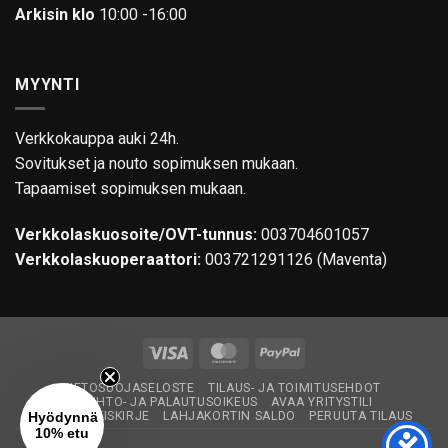
Arkisin klo
10:00 -16:00
MYYNTI
Verkkokauppa auki 24h.
Sovitukset ja nouto sopimuksen mukaan.
Tapaamiset sopimuksen mukaan.
Verkkolaskuosoite/OVT-tunnus:
003704601057
Verkkolaskuoperaattori:
003721291126 (Maventa)
Visa
MasterCard
PayPal
TIETOSUOJASELOSTE
TILAUS- JA TOIMITUSEHDOT
VAIHTO- JA PALAUTUSOIKEUS
AVAA YRITYSTILI
Hyödynnä
TILAA UUTISKIRJE
LAHJAKORTIN SALDO
PERUUTA TILAUS
10% etu