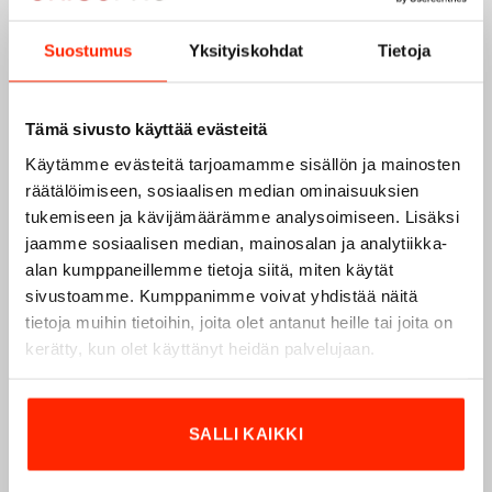
Suostumus
Yksityiskohdat
Tietoja
Tämä sivusto käyttää evästeitä
Käytämme evästeitä tarjoamamme sisällön ja mainosten
räätälöimiseen, sosiaalisen median ominaisuuksien
tukemiseen ja kävijämäärämme analysoimiseen. Lisäksi
jaamme sosiaalisen median, mainosalan ja analytiikka-
alan kumppaneillemme tietoja siitä, miten käytät
sivustoamme. Kumppanimme voivat yhdistää näitä
tietoja muihin tietoihin, joita olet antanut heille tai joita on
Origopro – Suomalainen laatumerkki vuodesta
kerätty, kun olet käyttänyt heidän palvelujaan.
1975
Origopro
on suomalainen turvallisuus- ja
ulkoiluvaatetukseen erikoistunut yritys, joka on toiminut
SALLI KAIKKI
vuodesta 1975.
Origopro
valmistaa laadukkaita vaatteita,
jotka on kehitetty vuosikymmenten kokemuksella