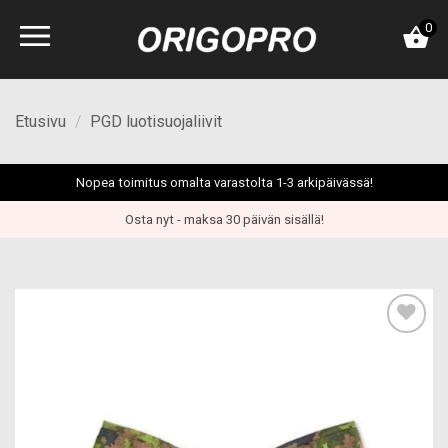
Skip
0
to
content
Etusivu
/
PGD luotisuojaliivit
Nopea toimitus omalta varastolta 1-3 arkipäivässä!
Osta nyt - maksa 30 päivän sisällä!
Add to
wishlist