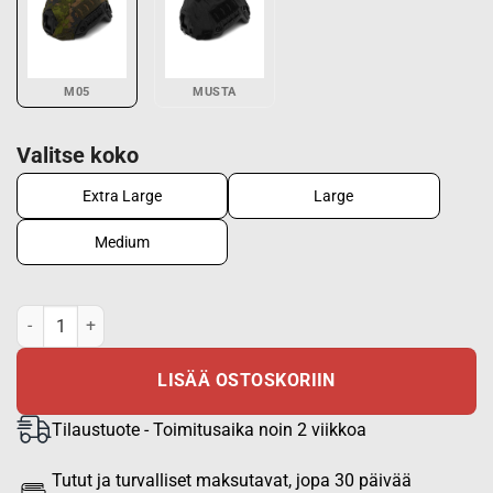
M05
MUSTA
Valitse koko
Extra Large
Large
Medium
PGD ARCH/MICH Kypäränpäällinen M05 määrä
LISÄÄ OSTOSKORIIN
Tilaustuote - Toimitusaika noin 2 viikkoa
Tutut ja turvalliset maksutavat, jopa 30 päivää