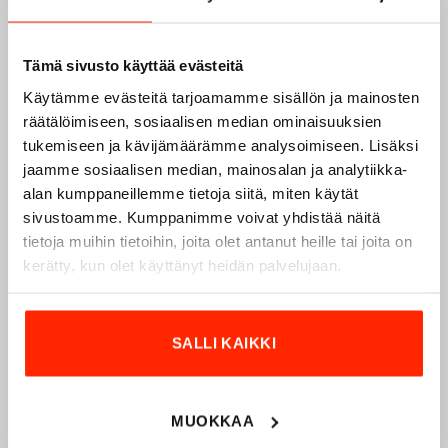
Tämä sivusto käyttää evästeitä
Käytämme evästeitä tarjoamamme sisällön ja mainosten
räätälöimiseen, sosiaalisen median ominaisuuksien
tukemiseen ja kävijämäärämme analysoimiseen. Lisäksi
jaamme sosiaalisen median, mainosalan ja analytiikka-
Origopro – Suomalainen laatumerkki vuodesta
alan kumppaneillemme tietoja siitä, miten käytät
1975
sivustoamme. Kumppanimme voivat yhdistää näitä
tietoja muihin tietoihin, joita olet antanut heille tai joita on
Origopro
on suomalainen turvallisuus- ja
kerätty, kun olet käyttänyt heidän palvelujaan.
ulkoiluvaatetukseen erikoistunut yritys, joka on toiminut
vuodesta 1975.
Origopro
valmistaa laadukkaita vaatteita,
jotka on kehitetty vuosikymmenten kokemuksella
puolustusvoimien ja poliisin sopimusvalmistajana.
SALLI KAIKKI
Origopro
:n tuotteet on suunniteltu yhteistyössä käyttäjien
ja erikoisammattilaisten kanssa, joiden kokemus inspiroi
innovoimaan entistä parempia ratkaisuja.
MUOKKAA