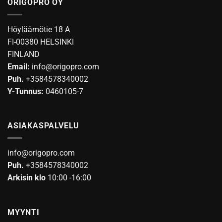
ORIGOPRO OY
muunnelma.
muunnelma.
Voit
Voit
tehdä
tehdä
Höyläämötie 18 A
valinnat
valinnat
FI-00380 HELSINKI
tuotteen
tuotteen
FINLAND
sivulla.
sivulla.
Email:
info@origopro.com
Puh.
+3584578340002
Y-Tunnus:
0460105-7
ASIAKASPALVELU
info@origopro.com
Puh.
+3584578340002
Arkisin klo
10:00 -16:00
MYYNTI