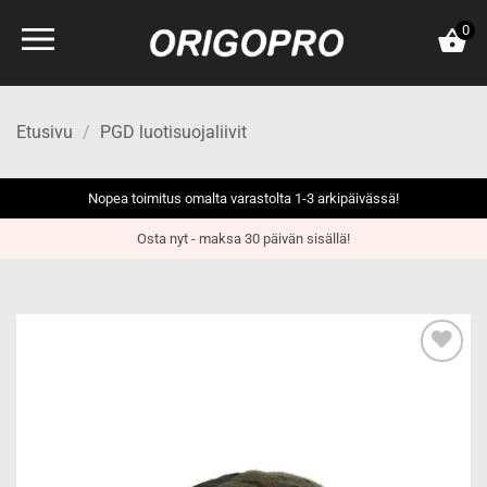
Skip
0
to
content
Etusivu
/
PGD luotisuojaliivit
Nopea toimitus omalta varastolta 1-3 arkipäivässä!
Osta nyt - maksa 30 päivän sisällä!
Add to
wishlist