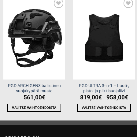
Add to
Add to
wishlist
wishlist
PGD ARCH GEN3 ballistinen
PGD ULTRA 3-in-1 – Luoti-,
suojakypärä musta
pisto- ja piikkisuojaliivi
Pric
561,00
€
819,00
€
958,00
€
–
rang
819,
thro
VALITSE VAIHTOEHDOISTA
VALITSE VAIHTOEHDOISTA
958,
Tällä
Tällä
tuotteella
tuotteella
on
on
useampi
useampi