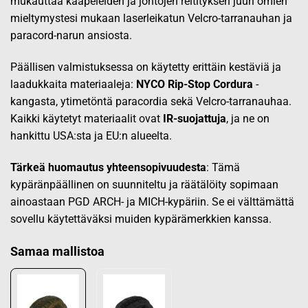
mukauttaa kaapeleiden ja johtojen reitityksen juuri omien
mieltymystesi mukaan laserleikatun Velcro-tarranauhan ja
paracord-narun ansiosta.
Päällisen valmistuksessa on käytetty erittäin kestäviä ja
laadukkaita materiaaleja:
NYCO Rip-Stop Cordura
-
kangasta, ytimetöntä paracordia sekä Velcro-tarranauhaa.
Kaikki käytetyt materiaalit ovat
IR-suojattuja
, ja ne on
hankittu USA:sta ja EU:n alueelta.
Tärkeä huomautus yhteensopivuudesta
: Tämä
kypäränpäällinen on suunniteltu ja räätälöity sopimaan
ainoastaan PGD ARCH- ja MICH-kypäriin. Se ei välttämättä
sovellu käytettäväksi muiden kypärämerkkien kanssa.
Samaa mallistoa