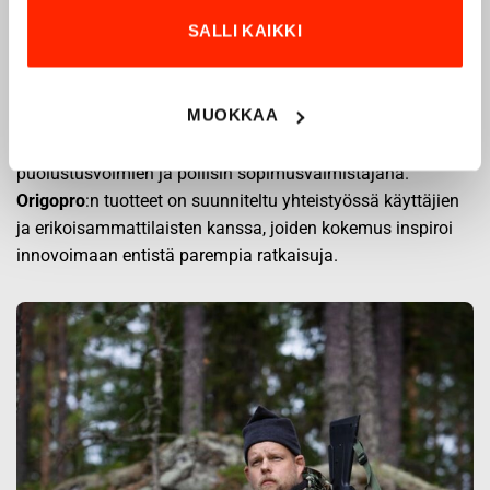
1975
SALLI KAIKKI
Origopro
on suomalainen turvallisuus- ja
ulkoiluvaatetukseen erikoistunut yritys, joka on toiminut
MUOKKAA
vuodesta 1975.
Origopro
valmistaa laadukkaita vaatteita,
jotka on kehitetty vuosikymmenten kokemuksella
puolustusvoimien ja poliisin sopimusvalmistajana.
Origopro
:n tuotteet on suunniteltu yhteistyössä käyttäjien
ja erikoisammattilaisten kanssa, joiden kokemus inspiroi
innovoimaan entistä parempia ratkaisuja.