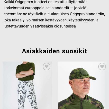
Kaikki Origopro:n tuotteet on testattu täyttämään
korkeimmat eurooppalaiset standardit — ja vielä
enemmän: ne täyttävät ainutlaatuisen Origopro-standardin,
joka takaa ylivoimaisen kestävyyden, käytettävyyden ja
luotettavuuden vaativissakin olosuhteissa
Asiakkaiden suosikit
Add to
Add to
wishlist
wishlist