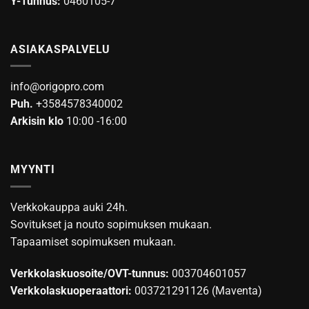
Y-Tunnus:
0460105-7
ASIAKASPALVELU
info@origopro.com
Puh.
+3584578340002
Arkisin klo
10:00 -16:00
MYYNTI
Verkkokauppa auki 24h.
Sovitukset ja nouto sopimuksen mukaan.
Tapaamiset sopimuksen mukaan.
Verkkolaskuosoite/OVT-tunnus:
003704601057
Verkkolaskuoperaattori:
003721291126 (Maventa)