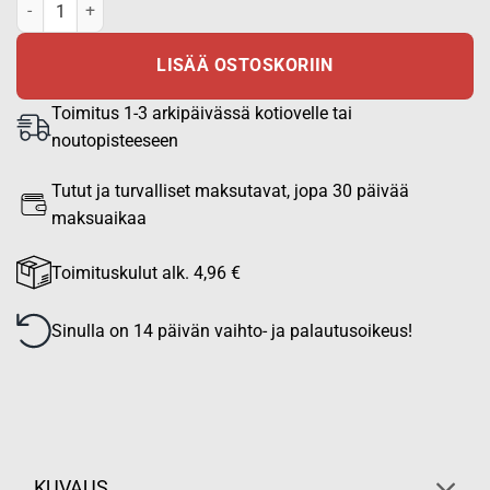
M05 Tactical helleasu, takki määrä
LISÄÄ OSTOSKORIIN
Toimitus 1-3 arkipäivässä kotiovelle tai
noutopisteeseen
Tutut ja turvalliset maksutavat, jopa 30 päivää
maksuaikaa
Toimituskulut alk. 4,96 €
Sinulla on 14 päivän vaihto- ja palautusoikeus!
KUVAUS