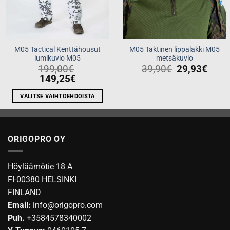
M05 Tactical Kenttähousut
M05 Taktinen lippalakki M05
lumikuvio M05
metsäkuvio
199,00
€
39,90
€
29,93
€
149,25
€
VALITSE VAIHTOEHDOISTA
Tällä
tuotteella
on
ORIGOPRO OY
useampi
muunnelma.
Voit
Höyläämötie 18 A
tehdä
FI-00380 HELSINKI
valinnat
FINLAND
tuotteen
Email:
info@origopro.com
sivulla.
Puh.
+3584578340002