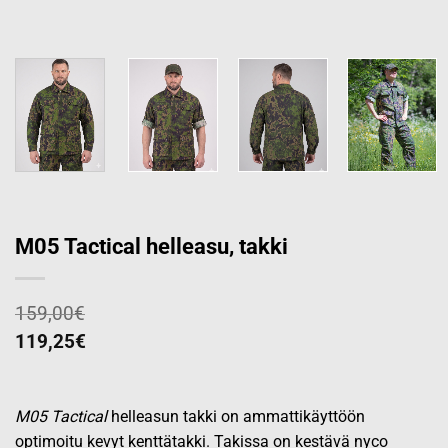
M05 Tactical helleasu, takki
159,00
€
119,25
€
M05 Tactical
helleasun takki on ammattikäyttöön
optimoitu kevyt kenttätakki. Takissa on kestävä nyco