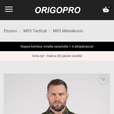
Skip
0
to
content
Etusivu
/
M05 Tactical
/
M05 Metsäkuvio
Nopea toimitus omalta varastolta 1-3 arkipäivässä!
Osta nyt - maksa 30 päivän sisällä!
Add to
wishlist