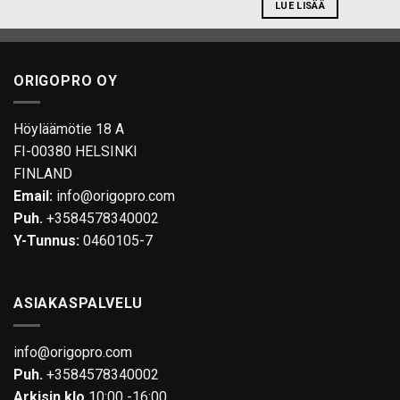
LUE LISÄÄ
ORIGOPRO OY
Höyläämötie 18 A
FI-00380 HELSINKI
FINLAND
Email:
info@origopro.com
Puh.
+3584578340002
Y-Tunnus:
0460105-7
ASIAKASPALVELU
info@origopro.com
Puh.
+3584578340002
Arkisin klo
10:00 -16:00