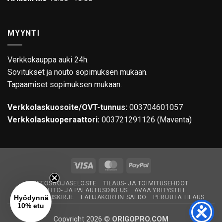
MYYNTI
Verkkokauppa auki 24h.
Sovitukset ja nouto sopimuksen mukaan.
Tapaamiset sopimuksen mukaan.
Verkkolaskuosoite/OVT-tunnus:
003704601057
Verkkolaskuoperaattori:
003721291126 (Maventa)
Visa
MasterCard
PayPal
TIETOSUOJASELOSTE
TILAUS- JA TOIMITUSEHDOT
VAIHTO- JA PALAUTUSOIKEUS
AVAA YRITYSTILI
TILAA UUTISKIRJE
LAHJAKORTIN SALDO
PERUUTA TILAUS
Hyödynnä
10% etu
Copyright 2026 ©
ORIGOPRO.COM