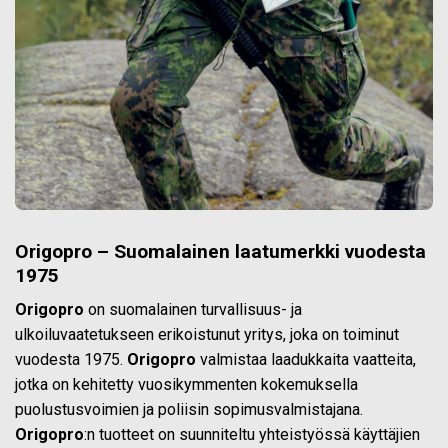
Origopro – Suomalainen laatumerkki vuodesta
1975
Origopro
on suomalainen turvallisuus- ja
ulkoiluvaatetukseen erikoistunut yritys, joka on toiminut
vuodesta 1975.
Origopro
valmistaa laadukkaita vaatteita,
jotka on kehitetty vuosikymmenten kokemuksella
puolustusvoimien ja poliisin sopimusvalmistajana.
Origopro
:n tuotteet on suunniteltu yhteistyössä käyttäjien