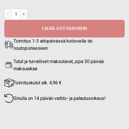
M05 Tactical helleasu, takki määrä
LISÄÄ OSTOSKORIIN
Toimitus 1-3 arkipäivässä kotiovelle tai
noutopisteeseen
Tutut ja turvalliset maksutavat, jopa 30 päivää
maksuaikaa
Toimituskulut alk. 4,96 €
Sinulla on 14 päivän vaihto- ja palautusoikeus!