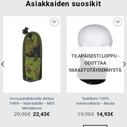
Asiakkaiden suosikit
Add to
Add to
wishlist
wishlist
TILAPÄISESTI LOPPU -
ODOTTAA
VARASTOTÄYDENNYSTÄ
Virve puhelinkotelo Airbus
Tuubihuivi 100%
THR9i – käsiradiolle – M05
merinovillasta – Musta
Metsäkuvio
19,90
€
14,93
€
29,90
€
22,43
€