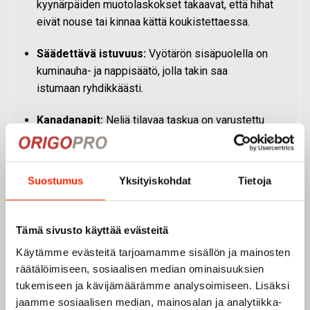
kyynärpäiden muotolaskokset takaavat, että hihat
eivät nouse tai kinnaa kättä koukistettaessa.
Säädettävä istuvuus:
Vyötärön sisäpuolella on
kuminauha- ja nappisäätö, jolla takin saa
istumaan ryhdikkäästi.
Kanadanapit:
Neljä tilavaa taskua on varustettu
suurilla kanadanapeilla, joita on helppo käyttää
myös käsineet kädessä.
Suostumus
Yksityiskohdat
Tietoja
LISÄTIEDOT
Tämä sivusto käyttää evästeitä
ARVOSTELUT
Käytämme evästeitä tarjoamamme sisällön ja mainosten
räätälöimiseen, sosiaalisen median ominaisuuksien
UKK (USEIN KYSYTYT KYSYMYKSET:
tukemiseen ja kävijämäärämme analysoimiseen. Lisäksi
HELLEASUN TAKKI)
jaamme sosiaalisen median, mainosalan ja analytiikka-