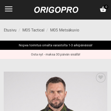
Skip
0
to
content
Etusivu
/
M05 Tactical
/
M05 Metsäkuvio
Nopea toimitus omalta varastolta 1-3 arkipäivässä!
Osta nyt - maksa 30 päivän sisällä!
Add to
wishlist