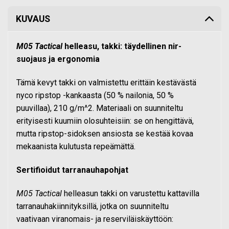
KUVAUS
M05 Tactical
helleasu, takki: täydellinen nir-
suojaus ja ergonomia
Tämä kevyt takki on valmistettu erittäin kestävästä
nyco ripstop -kankaasta (50 % nailonia, 50 %
puuvillaa), 210 g/m^2. Materiaali on suunniteltu
erityisesti kuumiin olosuhteisiin: se on hengittävä,
mutta ripstop-sidoksen ansiosta se kestää kovaa
mekaanista kulutusta repeämättä.
Sertifioidut tarranauhapohjat
M05 Tactical
helleasun takki on varustettu kattavilla
tarranauhakiinnityksillä, jotka on suunniteltu
vaativaan viranomais- ja reserviläiskäyttöön: