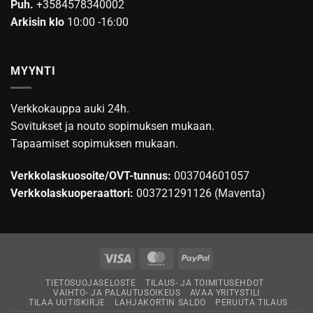
Puh.
+3584578340002
Arkisin klo
10:00 -16:00
MYYNTI
Verkkokauppa auki 24h.
Sovitukset ja nouto sopimuksen mukaan.
Tapaamiset sopimuksen mukaan.
Verkkolaskuosoite/OVT-tunnus:
003704601057
Verkkolaskuoperaattori:
003721291126 (Maventa)
Visa
MasterCard
PayPal
TIETOSUOJASELOSTE
TILAUS- JA TOIMITUSEHDOT
VAIHTO- JA PALAUTUSOIKEUS
AVAA YRITYSTILI
TILAA UUTISKIRJE
LAHJAKORTIN SALDO
PERUUTA TILAUS