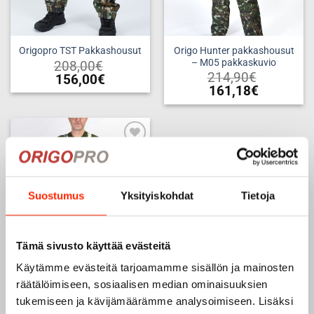
Origo Hunter pakkashousut
Origopro TST Pakkashousut
– M05 pakkaskuvio
208,00
€
214,90
€
156,00
€
161,18
€
Tällä
Tällä
tuotteella
tuotteella
on
on
useampi
useampi
muunnelma.
Add to
muunnelma.
wishlist
Voit
Voit
tehdä
tehdä
Suostumus
Yksityiskohdat
Tietoja
valinnat
valinnat
tuotteen
tuotteen
sivulla.
sivulla.
Tämä sivusto käyttää evästeitä
Käytämme evästeitä tarjoamamme sisällön ja mainosten
Origo Hunter pakkashousut
räätälöimiseen, sosiaalisen median ominaisuuksien
– M05 lumikuvio
tukemiseen ja kävijämäärämme analysoimiseen. Lisäksi
214,90
€