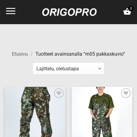
Skip
0
to
content
Etusivu
/
Tuotteet avainsanalla “m05 pakkaskuvio”
Add to
Add to
wishlist
wishlist