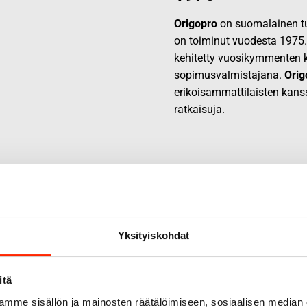
Origopro
on suomalainen tur
on toiminut vuodesta 1975
kehitetty vuosikymmenten k
sopimusvalmistajana.
Orig
erikoisammattilaisten kans
ratkaisuja.
Yksityiskohdat
itä
mme sisällön ja mainosten räätälöimiseen, sosiaalisen median