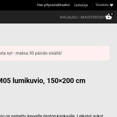
Hae yritysasiakkaaksi
Uutiskirje
Toivelista
0
KIRJAUDU / REKISTERÖIDY
sta nyt - maksa 30 päivän sisällä!
05 lumikuvio, 150×200 cm
 on painettu kevyelle ripstop-kankaalle. Leikatut aukot