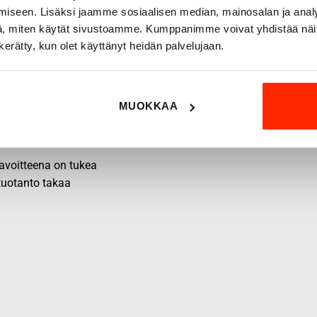
iseen. Lisäksi jaamme sosiaalisen median, mainosalan ja analy
, miten käytät sivustoamme. Kumppanimme voivat yhdistää näitä t
n kerätty, kun olet käyttänyt heidän palvelujaan.
MUOKKAA
 tavoitteena on tukea
 tuotanto takaa