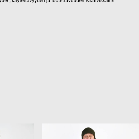
yden, käytettävyyden ja luotettavuuden vaativissakin