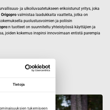
vallisuus- ja ulkoiluvaatetukseen erikoistunut yritys, joka
.
Origopro
valmistaa laadukkaita vaatteita, jotka on
okemuksella puolustusvoimien ja poliisin
opro
:n tuotteet on suunniteltu yhteistyössä käyttäjien ja
sa, joiden kokemus inspiroi innovoimaan entistä parempia
Tietoja
 ominaisuuksien tukemiseen