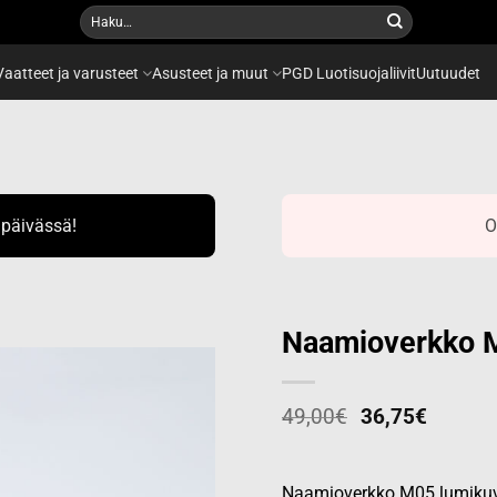
Etsi:
Vaatteet ja varusteet
Asusteet ja muut
PGD Luotisuojaliivit
Uutuudet
ipäivässä!
O
Naamioverkko M
49,00
€
36,75
€
Add to
wishlist
Naamioverkko M05 lumikuvio