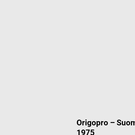
Origopro – Suom
1975