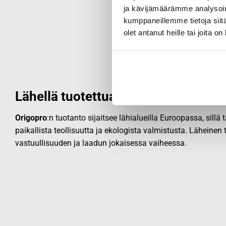
ja kävijämäärämme analysoim
kumppaneillemme tietoja siitä
olet antanut heille tai joita o
Lähellä tuotettua laatua
Origopro
:n tuotanto sijaitsee lähialueilla Euroopassa, sillä
paikallista teollisuutta ja ekologista valmistusta. Läheinen
vastuullisuuden ja laadun jokaisessa vaiheessa.