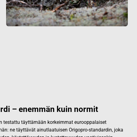
rdi – enemmän kuin normit
 on testattu täyttämään korkeimmat eurooppalaiset
än: ne täyttävät ainutlaatuisen Origopro-standardin, joka