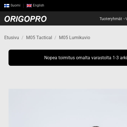
Skip
Suomi
English
to
content
Tuoteryhmät
Etusivu
/
M05 Tactical
/
M05 Lumikuvio
Nopea toimitus omalta varastolta 1-3 ark