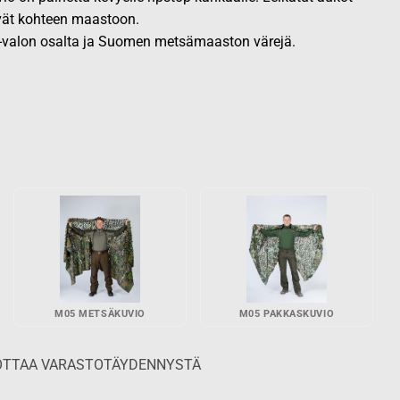
evät kohteen maastoon.
R-valon osalta ja Suomen metsämaaston värejä.
M05 METSÄKUVIO
M05 PAKKASKUVIO
ODOTTAA VARASTOTÄYDENNYSTÄ