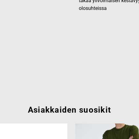
takaa ylivoimaisen kestävy
olosuhteissa
Asiakkaiden suosikit