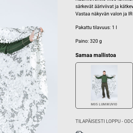
särkevät ääriviivat ja kätk
Vastaa näkyvän valon ja I
Pakattu tilavuus: 1 l
Paino: 320 g
Samaa mallistoa
M05 LUMIKUVIO
TILAPÄISESTI LOPPU - 