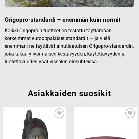
Origopro-standardi – enemmän kuin normit
Kaikki Origopro:n tuotteet on testattu täyttämään
korkeimmat eurooppalaiset standardit — ja vielä
enemmän: ne täyttävät ainutlaatuisen Origopro-standardin,
joka takaa ylivoimaisen kestävyyden, käytettävyyden ja
luotettavuuden vaativissakin olosuhteissa
Asiakkaiden suosikit
Add to
Add to
wishlist
wishlist