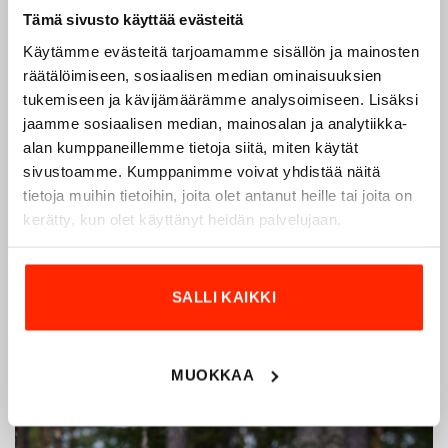
Tämä sivusto käyttää evästeitä
Käytämme evästeitä tarjoamamme sisällön ja mainosten
räätälöimiseen, sosiaalisen median ominaisuuksien
Origopro – Suomalainen laatumerkki vuodesta
tukemiseen ja kävijämäärämme analysoimiseen. Lisäksi
1975
jaamme sosiaalisen median, mainosalan ja analytiikka-
alan kumppaneillemme tietoja siitä, miten käytät
Origopro
on suomalainen turvallisuus- ja
sivustoamme. Kumppanimme voivat yhdistää näitä
ulkoiluvaatetukseen erikoistunut yritys, joka on toiminut
tietoja muihin tietoihin, joita olet antanut heille tai joita on
vuodesta 1975.
Origopro
valmistaa laadukkaita vaatteita,
kerätty, kun olet käyttänyt heidän palvelujaan.
jotka on kehitetty vuosikymmenten kokemuksella
puolustusvoimien ja poliisin sopimusvalmistajana.
Origopro
:n tuotteet on suunniteltu yhteistyössä käyttäjien
SALLI KAIKKI
ja erikoisammattilaisten kanssa, joiden kokemus inspiroi
innovoimaan entistä parempia ratkaisuja.
MUOKKAA