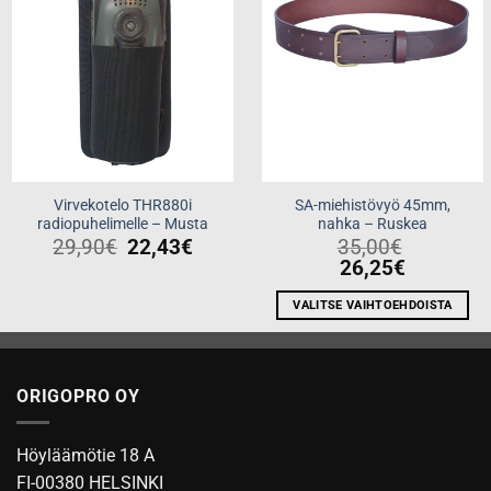
Virvekotelo THR880i
SA-miehistövyö 45mm,
radiopuhelimelle – Musta
nahka – Ruskea
29,90
€
22,43
€
35,00
€
26,25
€
VALITSE VAIHTOEHDOISTA
Tällä
tuotteella
on
ORIGOPRO OY
useampi
muunnelma.
Voit
Höyläämötie 18 A
tehdä
FI-00380 HELSINKI
valinnat