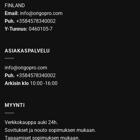
FINLAND
tuotteen
Email:
info@origopro.com
sivulla.
Puh.
+3584578340002
Y-Tunnus:
0460105-7
ASIAKASPALVELU
info@origopro.com
Puh.
+3584578340002
Arkisin klo
10:00 -16:00
MYYNTI
Verkkokauppa auki 24h.
Sovitukset ja nouto sopimuksen mukaan.
Tapaamiset sopimuksen mukaan.