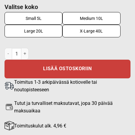
Valitse koko
Small 5L
Medium 10L
Large 20L
X-Large 40L
Kuivapussi M05 metsäkuvio IR määrä
LISÄÄ OSTOSKORIIN
Toimitus 1-3 arkipäivässä kotiovelle tai
noutopisteeseen
Tutut ja turvalliset maksutavat, jopa 30 päivää
maksuaikaa
Toimituskulut alk. 4,96 €