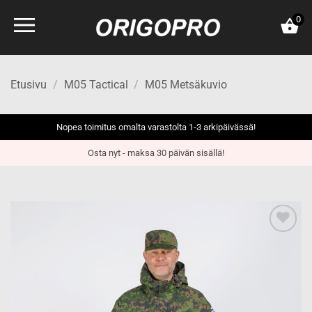
Skip
0
to
content
Etusivu
/
M05 Tactical
/
M05 Metsäkuvio
Nopea toimitus omalta varastolta 1-3 arkipäivässä!
Osta nyt - maksa 30 päivän sisällä!
Add to
wishlist