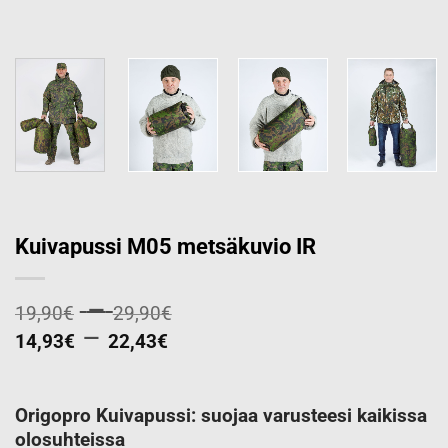
Kuivapussi M05 metsäkuvio IR
Price
–
19,90
€
29,90
€
Price
range:
–
14,93
€
22,43
€
range:
19,90€
14,93€
through
through
29,90€
Origopro Kuivapussi: suojaa varusteesi kaikissa
olosuhteissa