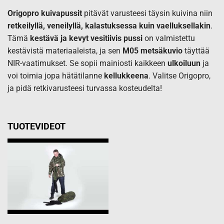
22,43€
Origopro kuivapussit
pitävät varusteesi täysin kuivina niin
retkeilyllä, veneilyllä, kalastuksessa kuin vaelluksellakin
.
Tämä
kestävä ja kevyt vesitiivis pussi
on valmistettu
kestävistä materiaaleista, ja sen
M05 metsäkuvio
täyttää
NIR-vaatimukset. Se sopii mainiosti kaikkeen
ulkoiluun
ja
voi toimia jopa hätätilanne
kellukkeena
. Valitse Origopro,
ja pidä retkivarusteesi turvassa kosteudelta!
TUOTEVIDEOT