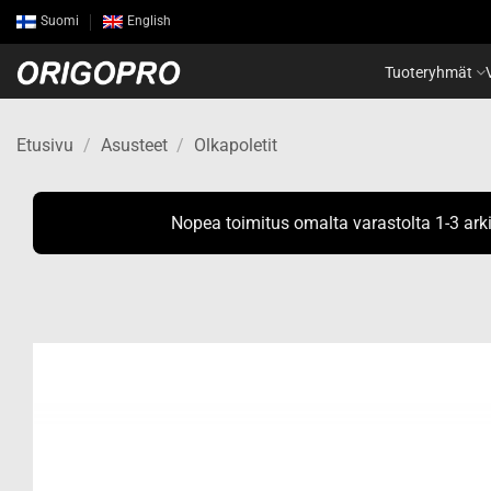
Skip
Suomi
English
to
content
Tuoteryhmät
Etusivu
/
Asusteet
/
Olkapoletit
Nopea toimitus omalta varastolta 1-3 ark