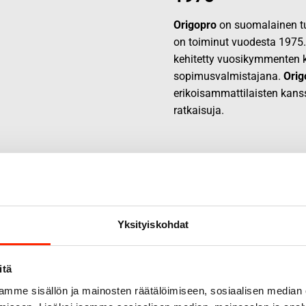
Origopro
on suomalainen tur
on toiminut vuodesta 1975
kehitetty vuosikymmenten k
sopimusvalmistajana.
Orig
erikoisammattilaisten kans
ratkaisuja.
Yksityiskohdat
itä
mme sisällön ja mainosten räätälöimiseen, sosiaalisen median