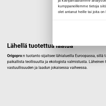
ja kävijämäärämme analysoim
kumppaneillemme tietoja siitä
olet antanut heille tai joita o
Lähellä tuotettua laatua
Origopro
:n tuotanto sijaitsee lähialueilla Euroopassa, sillä
paikallista teollisuutta ja ekologista valmistusta. Läheinen
vastuullisuuden ja laadun jokaisessa vaiheessa.