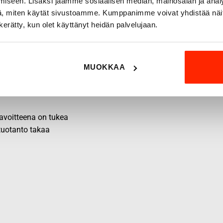
iseen. Lisäksi jaamme sosiaalisen median, mainosalan ja analy
, miten käytät sivustoamme. Kumppanimme voivat yhdistää näitä t
n kerätty, kun olet käyttänyt heidän palvelujaan.
MUOKKAA
 tavoitteena on tukea
 tuotanto takaa