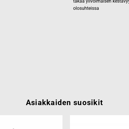
takaa ylivoimaisen kestävy
olosuhteissa
Asiakkaiden suosikit