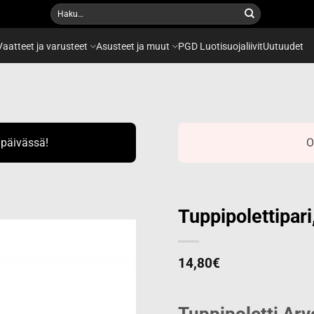
Etsi:
Vaatteet ja varusteet
Asusteet ja muut
PGD Luotisuojaliivit
Uutuudet
ipäivässä!
O
Tuppipolettipar
14,80
€
Add to
wishlist