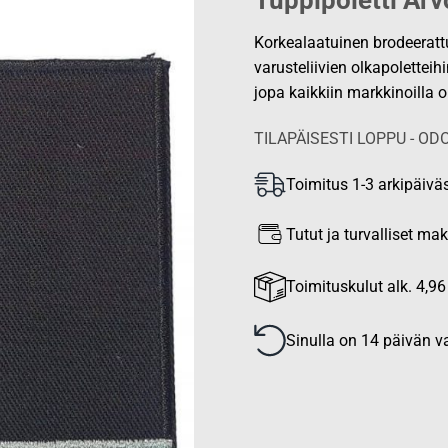
Tuppipoletti Arv
Korkealaatuinen brodeerattu 
varusteliivien olkapolettei
jopa kaikkiin markkinoilla o
TILAPÄISESTI LOPPU - 
Toimitus 1-3 arkipäivä
Tutut ja turvalliset m
Toimituskulut alk. 4,96
Sinulla on 14 päivän va