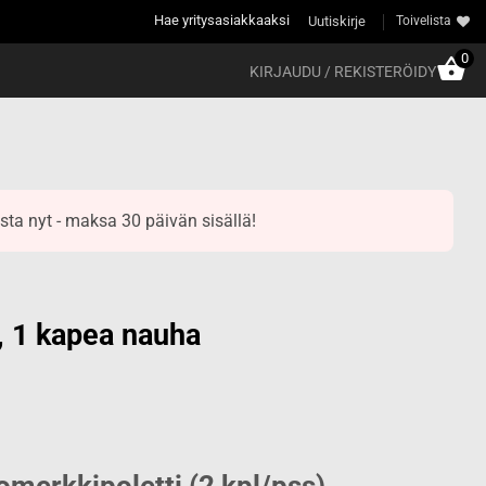
Hae yritysasiakkaaksi
Uutiskirje
Toivelista
0
KIRJAUDU / REKISTERÖIDY
sta nyt - maksa 30 päivän sisällä!
i, 1 kapea nauha