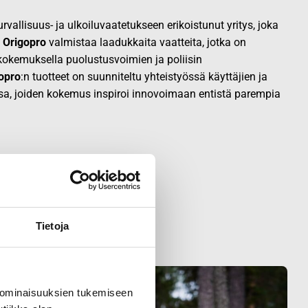
vallisuus- ja ulkoiluvaatetukseen erikoistunut yritys, joka
.
Origopro
valmistaa laadukkaita vaatteita, jotka on
okemuksella puolustusvoimien ja poliisin
opro
:n tuotteet on suunniteltu yhteistyössä käyttäjien ja
sa, joiden kokemus inspiroi innovoimaan entistä parempia
Tietoja
 ominaisuuksien tukemiseen