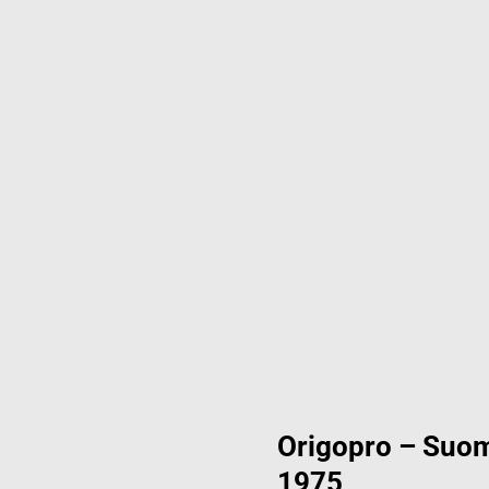
Origopro – Suom
1975