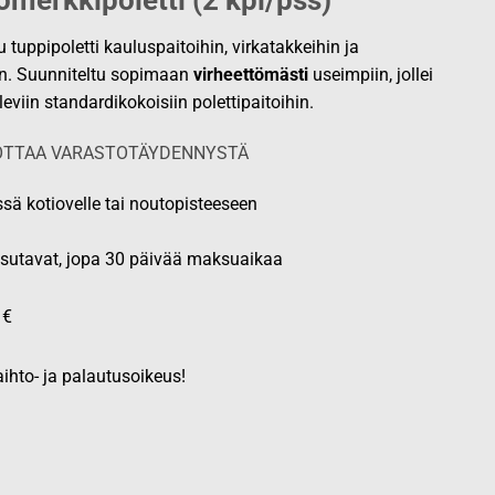
omerkkipoletti (2 kpl/pss)
tuppipoletti kauluspaitoihin, virkatakkeihin ja
hin. Suunniteltu sopimaan
virheettömästi
useimpiin, jollei
leviin standardikokoisiin polettipaitoihin.
ODOTTAA VARASTOTÄYDENNYSTÄ
ssä kotiovelle tai noutopisteeseen
aksutavat, jopa 30 päivää maksuaikaa
 €
ihto- ja palautusoikeus!