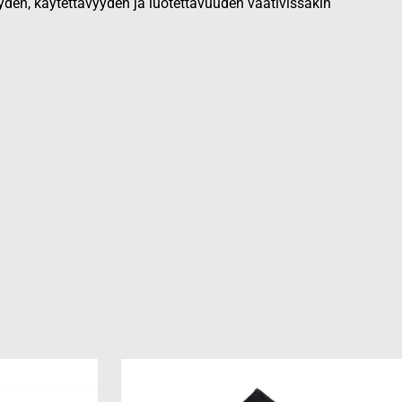
yden, käytettävyyden ja luotettavuuden vaativissakin