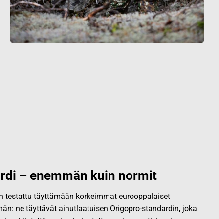
rdi – enemmän kuin normit
 on testattu täyttämään korkeimmat eurooppalaiset
än: ne täyttävät ainutlaatuisen Origopro-standardin, joka