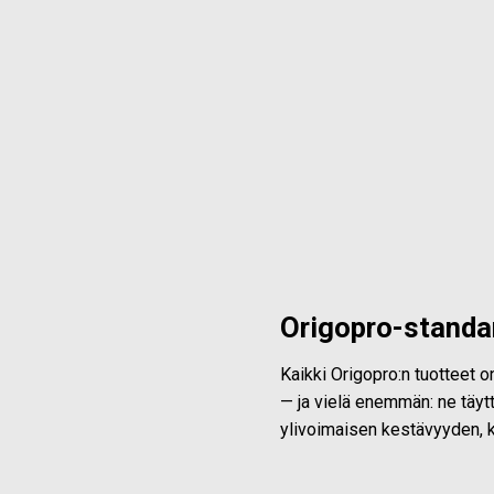
Origopro-standa
Kaikki Origopro:n tuotteet 
— ja vielä enemmän: ne täytt
ylivoimaisen kestävyyden, k