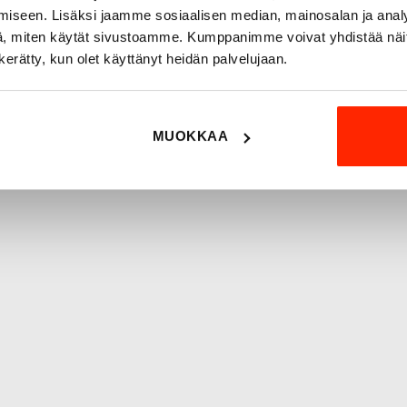
vuosikymmenten kokemuksell
iseen. Lisäksi jaamme sosiaalisen median, mainosalan ja analy
Origopro
:n tuotteet on suu
, miten käytät sivustoamme. Kumppanimme voivat yhdistää näitä t
kanssa, joiden kokemus insp
n kerätty, kun olet käyttänyt heidän palvelujaan.
MUOKKAA