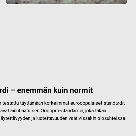
rdi – enemmän kuin normit
on testattu täyttämään korkeimmat eurooppalaiset standardit
ävät ainutlaatuisen Origopro-standardin, joka takaa
äytettävyyden ja luotettavuuden vaativissakin olosuhteissa