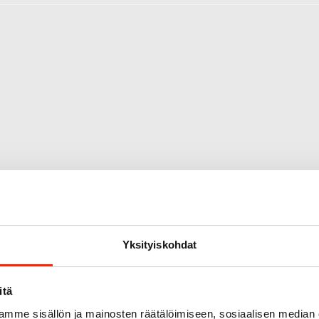
Yksityiskohdat
Origopro – Suom
Origopro
on suomalainen tur
itä
on toiminut vuodesta 1975.
mme sisällön ja mainosten räätälöimiseen, sosiaalisen median