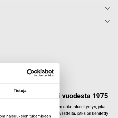
Tietoja
alainen laatumerkki vuodesta 1975
vallisuus- ja ulkoiluvaatetukseen erikoistunut yritys, joka
Origopro
valmistaa laadukkaita vaatteita, jotka on kehitetty
 ominaisuuksien tukemiseen