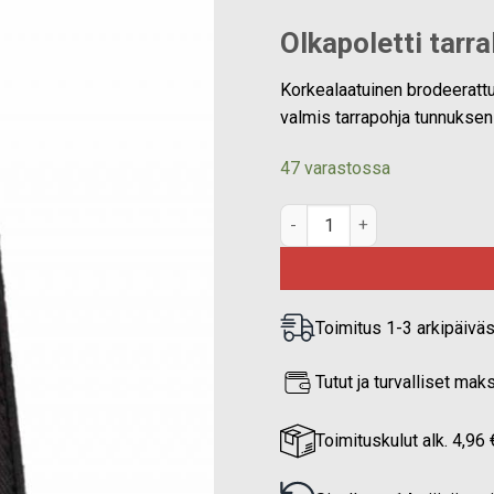
Olkapoletti tarr
Korkealaatuinen brodeerattu p
valmis tarrapohja tunnuksen 
47 varastossa
olkapoletti tarrataustalla, 
Toimitus 1-3 arkipäivä
Tutut ja turvalliset ma
Toimituskulut alk. 4,96 