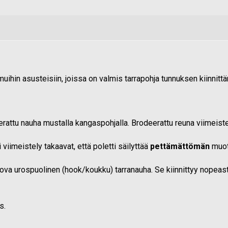
muihin asusteisiin, joissa on valmis tarrapohja tunnuksen kiinnittä
attu nauha mustalla kangaspohjalla. Brodeerattu reuna viimeiste
 viimeistely takaavat, että poletti säilyttää
pettämättömän
muoto
ova urospuolinen (hook/koukku) tarranauha. Se kiinnittyy nopeast
s.