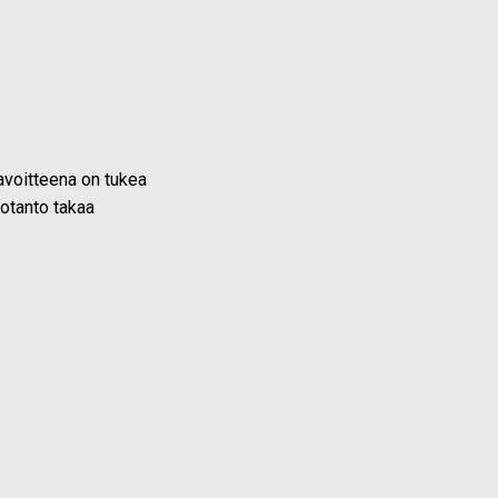
 tavoitteena on tukea
uotanto takaa