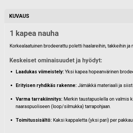
KUVAUS
1 kapea nauha
Korkealaatuinen brodeerattu poletti haalareihin, takkeihin ja 
Keskeiset ominaisuudet ja hyödyt:
Laadukas viimeistely:
Yksi kapea hopeanvärinen brodeer
Erityisen ryhdikäs rakenne:
Jämäkkä materiaali ja siisti
Varma tarrakiinnitys:
Merkin taustapuolella on valmis k
naaraspuoliseen (loop/silmukka) tarrapohjaan.
Toimitussisältö:
Kaksi kappaletta (yksi pari) per pakkau