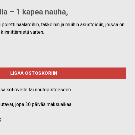
alla – 1 kapea nauha,
oletti haalareihin, takkeihin ja muihin asusteisiin, joissa on
kiinnittämistä varten.
1 kapea nauha määrä
LISÄÄ OSTOSKORIIN
ssä kotiovelle tai noutopisteeseen
ksutavat, jopa 30 päivää maksuaikaa
€