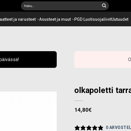
Etsi:
aatteet ja varusteet
Asusteet ja muut
PGD Luotisuojaliivit
Uutuudet
ipäivässä!
O
olkapoletti tarr
14,80
€
Add to
wishlist
0 ARVOSTE