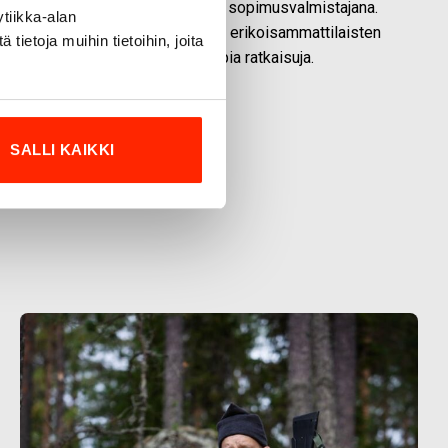
a puolustusvoimien ja poliisin sopimusvalmistajana.
tiikka-alan
nniteltu yhteistyössä käyttäjien ja erikoisammattilaisten
ietoja muihin tietoihin, joita
iroi innovoimaan entistä parempia ratkaisuja.
SALLI KAIKKI