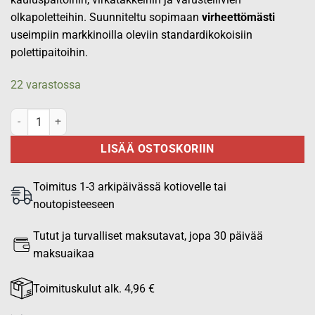
olkapoletteihin. Suunniteltu sopimaan
virheettömästi
useimpiin markkinoilla oleviin standardikokoisiin
polettipaitoihin.
22 varastossa
Tuppipolettipari, 4 kapeaa nauhaa määrä
LISÄÄ OSTOSKORIIN
Toimitus 1-3 arkipäivässä kotiovelle tai
noutopisteeseen
Tutut ja turvalliset maksutavat, jopa 30 päivää
maksuaikaa
Toimituskulut alk. 4,96 €