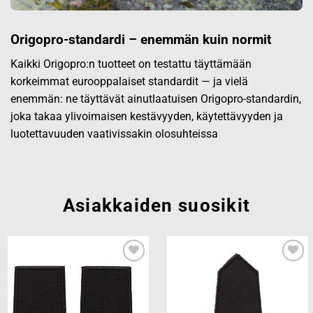
Origopro-standardi – enemmän kuin normit
Kaikki Origopro:n tuotteet on testattu täyttämään
korkeimmat eurooppalaiset standardit — ja vielä
enemmän: ne täyttävät ainutlaatuisen Origopro-standardin,
joka takaa ylivoimaisen kestävyyden, käytettävyyden ja
luotettavuuden vaativissakin olosuhteissa
Asiakkaiden suosikit
Add to
Add to
wishlist
wishlist