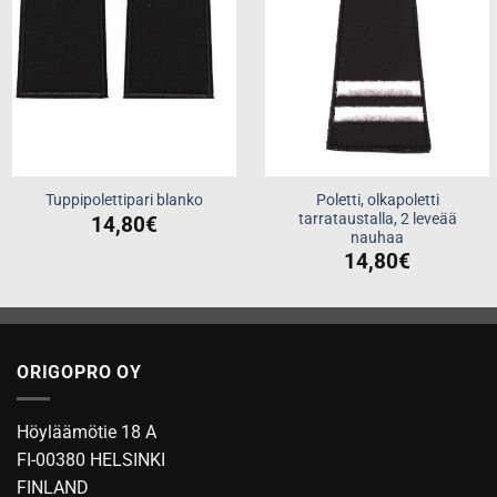
Poletti, olkapoletti
Tuppipolettipari blanko
tarrataustalla, 2 leveää
14,80
€
nauhaa
14,80
€
ORIGOPRO OY
Höyläämötie 18 A
FI-00380 HELSINKI
FINLAND