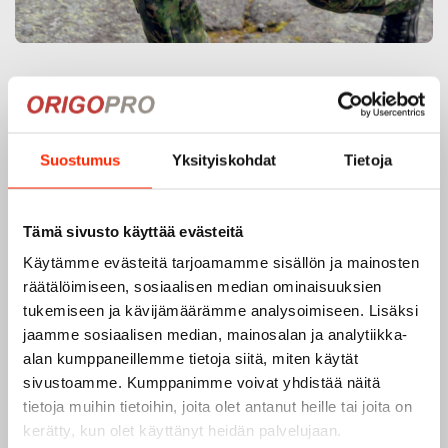
Origopro – Suomalainen laatumerkki vuodesta
1975
Origopro
on suomalainen turvallisuus- ja
Suostumus
Yksityiskohdat
Tietoja
ulkoiluvaatetukseen erikoistunut yritys, joka on toiminut
vuodesta 1975.
Origopro
valmistaa laadukkaita vaatteita,
jotka on kehitetty vuosikymmenten kokemuksella
Tämä sivusto käyttää evästeitä
puolustusvoimien ja poliisin sopimusvalmistajana.
Käytämme evästeitä tarjoamamme sisällön ja mainosten
Origopro
:n tuotteet on suunniteltu yhteistyössä käyttäjien
räätälöimiseen, sosiaalisen median ominaisuuksien
ja erikoisammattilaisten kanssa, joiden kokemus inspiroi
tukemiseen ja kävijämäärämme analysoimiseen. Lisäksi
innovoimaan entistä parempia ratkaisuja.
jaamme sosiaalisen median, mainosalan ja analytiikka-
alan kumppaneillemme tietoja siitä, miten käytät
sivustoamme. Kumppanimme voivat yhdistää näitä
tietoja muihin tietoihin, joita olet antanut heille tai joita on
kerätty, kun olet käyttänyt heidän palvelujaan.