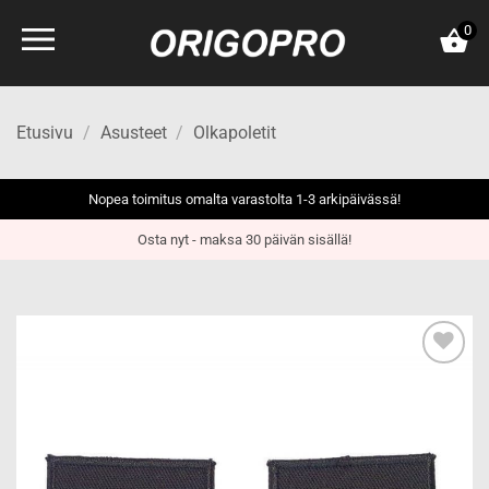
Skip
0
to
content
Etusivu
/
Asusteet
/
Olkapoletit
Nopea toimitus omalta varastolta 1-3 arkipäivässä!
Osta nyt - maksa 30 päivän sisällä!
Add to
wishlist