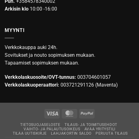
Puh.
+3584578340002
Arkisin klo
10:00 -16:00
MYYNTI
Verkkokauppa auki 24h.
Sovitukset ja nouto sopimuksen mukaan.
Tapaamiset sopimuksen mukaan.
Verkkolaskuosoite/OVT-tunnus:
003704601057
Verkkolaskuoperaattori:
003721291126 (Maventa)
Visa
MasterCard
PayPal
TIETOSUOJASELOSTE
TILAUS- JA TOIMITUSEHDOT
VAIHTO- JA PALAUTUSOIKEUS
AVAA YRITYSTILI
TILAA UUTISKIRJE
LAHJAKORTIN SALDO
PERUUTA TILAUS