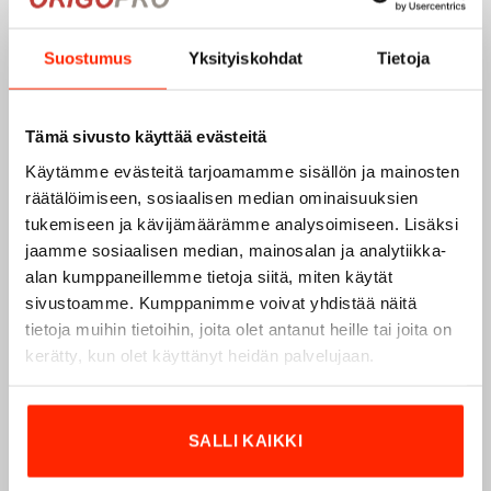
Suostumus
Yksityiskohdat
Tietoja
Tämä sivusto käyttää evästeitä
Käytämme evästeitä tarjoamamme sisällön ja mainosten
räätälöimiseen, sosiaalisen median ominaisuuksien
tukemiseen ja kävijämäärämme analysoimiseen. Lisäksi
jaamme sosiaalisen median, mainosalan ja analytiikka-
alan kumppaneillemme tietoja siitä, miten käytät
sivustoamme. Kumppanimme voivat yhdistää näitä
Origopro – Suomalainen laatumerkki vuodesta
tietoja muihin tietoihin, joita olet antanut heille tai joita on
1975
kerätty, kun olet käyttänyt heidän palvelujaan.
Origopro
on suomalainen turvallisuus- ja
ulkoiluvaatetukseen erikoistunut yritys, joka on toiminut
SALLI KAIKKI
vuodesta 1975.
Origopro
valmistaa laadukkaita vaatteita,
jotka on kehitetty vuosikymmenten kokemuksella