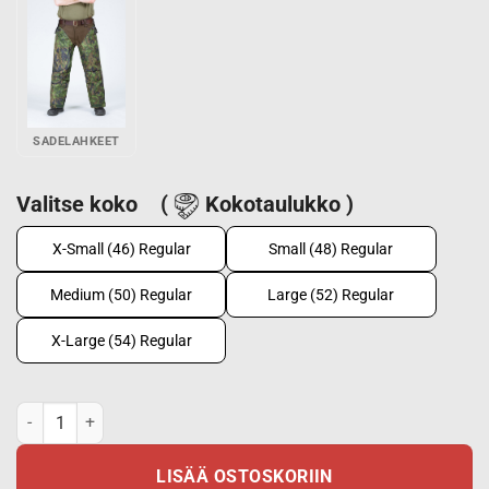
SADELAHKEET
Valitse koko
(
Kokotaulukko )
X-Small (46) Regular
Small (48) Regular
Medium (50) Regular
Large (52) Regular
X-Large (54) Regular
M05 Tactical sadetakki, M05 metsäkuvio määrä
LISÄÄ OSTOSKORIIN