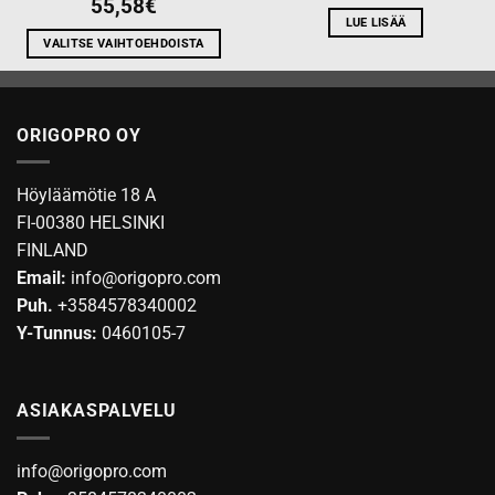
55,58
€
LUE LISÄÄ
VALITSE VAIHTOEHDOISTA
Tällä
tuotteella
on
ORIGOPRO OY
useampi
muunnelma.
Voit
Höyläämötie 18 A
tehdä
FI-00380 HELSINKI
valinnat
FINLAND
tuotteen
Email:
info@origopro.com
sivulla.
Puh.
+3584578340002
Y-Tunnus:
0460105-7
ASIAKASPALVELU
info@origopro.com