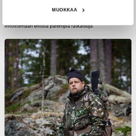
puolustusvoimien ja poliisin sopimusvalmistajana.
MUOKKAA
Origopro
:n tuotteet on suunniteltu yhteistyössä käyttäjien
ja erikoisammattilaisten kanssa, joiden kokemus inspiroi
innovoimaan entistä parempia ratkaisuja.