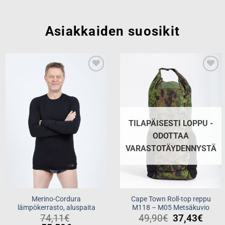
Asiakkaiden suosikit
Add to
Add to
wishlist
wishlist
TILAPÄISESTI LOPPU -
ODOTTAA
VARASTOTÄYDENNYSTÄ
Merino-Cordura
Cape Town Roll-top reppu
lämpökerrasto, aluspaita
M118 – M05 Metsäkuvio
74,11
€
49,90
€
37,43
€