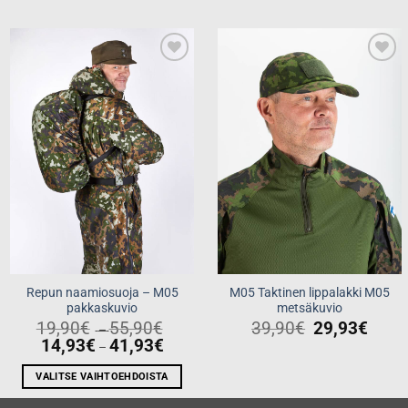
Add to
Add to
wishlist
wishlist
Repun naamiosuoja – M05
M05 Taktinen lippalakki M05
pakkaskuvio
metsäkuvio
Price
19,90
€
55,90
€
39,90
€
29,93
€
–
range:
Price
14,93
€
41,93
€
–
19,90€
range:
through
14,93€
55,90€
through
VALITSE VAIHTOEHDOISTA
41,93€
Tällä