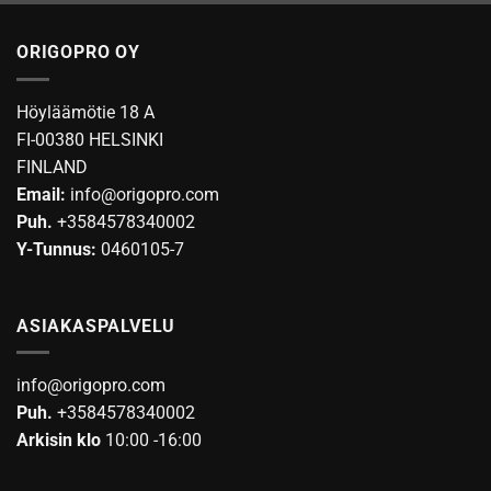
tuotteella
on
ORIGOPRO OY
useampi
muunnelma.
Voit
Höyläämötie 18 A
tehdä
FI-00380 HELSINKI
valinnat
FINLAND
tuotteen
Email:
info@origopro.com
sivulla.
Puh.
+3584578340002
Y-Tunnus:
0460105-7
ASIAKASPALVELU
info@origopro.com
Puh.
+3584578340002
Arkisin klo
10:00 -16:00