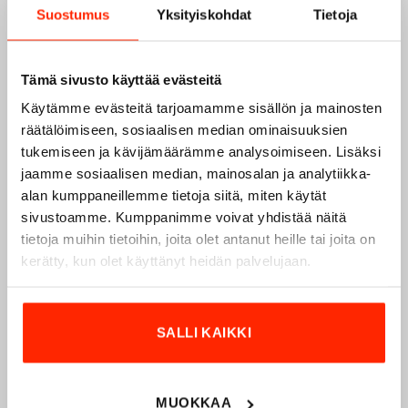
Suostumus
Yksityiskohdat
Tietoja
Tämä sivusto käyttää evästeitä
Käytämme evästeitä tarjoamamme sisällön ja mainosten
räätälöimiseen, sosiaalisen median ominaisuuksien
tukemiseen ja kävijämäärämme analysoimiseen. Lisäksi
jaamme sosiaalisen median, mainosalan ja analytiikka-
alan kumppaneillemme tietoja siitä, miten käytät
Origopro – Suomalainen laatumerkki vuodesta
sivustoamme. Kumppanimme voivat yhdistää näitä
1975
tietoja muihin tietoihin, joita olet antanut heille tai joita on
Origopro
on suomalainen turvallisuus- ja
kerätty, kun olet käyttänyt heidän palvelujaan.
ulkoiluvaatetukseen erikoistunut yritys, joka on toiminut
vuodesta 1975.
Origopro
valmistaa laadukkaita vaatteita,
jotka on kehitetty vuosikymmenten kokemuksella
SALLI KAIKKI
puolustusvoimien ja poliisin sopimusvalmistajana.
Origopro
:n tuotteet on suunniteltu yhteistyössä käyttäjien
ja erikoisammattilaisten kanssa, joiden kokemus inspiroi
MUOKKAA