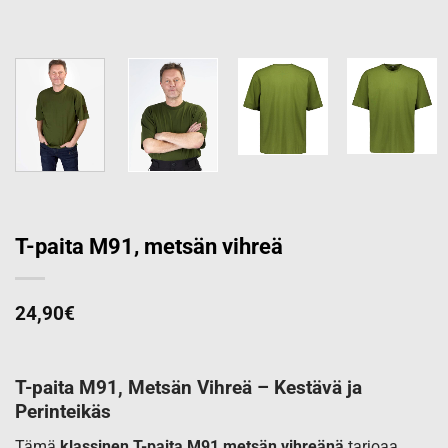
T-paita M91, metsän vihreä
24,90
€
T-paita M91, Metsän Vihreä – Kestävä ja
Perinteikäs
Tämä
klassinen T-paita M91 metsän vihreänä
tarjoaa