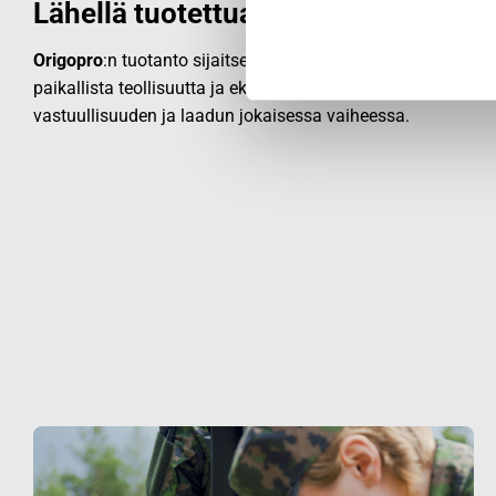
Lähellä tuotettua laatua
Origopro
:n tuotanto sijaitsee lähialueilla Euroopassa, sillä
paikallista teollisuutta ja ekologista valmistusta. Läheinen
vastuullisuuden ja laadun jokaisessa vaiheessa.