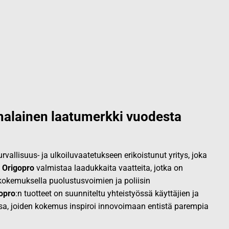
alainen laatumerkki vuodesta
vallisuus- ja ulkoiluvaatetukseen erikoistunut yritys, joka
.
Origopro
valmistaa laadukkaita vaatteita, jotka on
okemuksella puolustusvoimien ja poliisin
opro
:n tuotteet on suunniteltu yhteistyössä käyttäjien ja
sa, joiden kokemus inspiroi innovoimaan entistä parempia