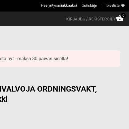
Hae yritysasiakkaaksi
Uutiskirje
Toivelista
0
KIRJAUDU / REKISTERÖIDY
sta nyt - maksa 30 päivän sisällä!
VALVOJA ORDNINGSVAKT,
kki