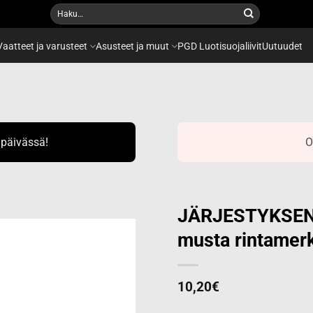
Etsi:
Vaatteet ja varusteet
Asusteet ja muut
PGD Luotisuojaliivit
Uutuudet
ipäivässä!
O
JÄRJESTYKSEN
musta rintamer
Add to
wishlist
10,20
€