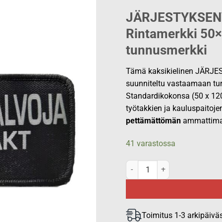
JÄRJESTYKSEN
Rintamerkki 50×
tunnusmerkki
Tämä kaksikielinen JÄRJ
suunniteltu vastaamaan tur
Standardikokonsa (50 x 12
työtakkien ja kauluspaitojen 
pettämättömän
ammattimai
41 varastossa
JÄRJESTYKSENVALVOJA ORDNI
Toimitus 1-3 arkipäivä