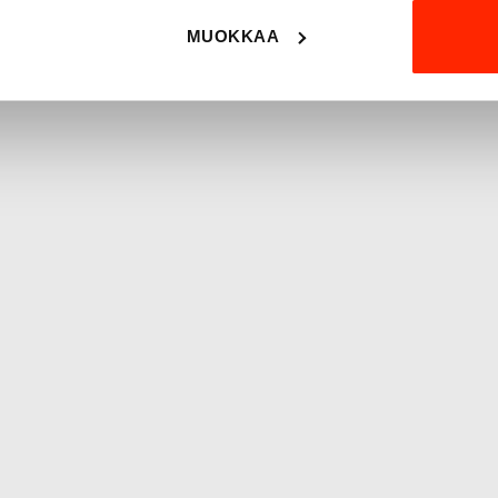
MUOKKAA
 tavoitteena on tukea
 tuotanto takaa