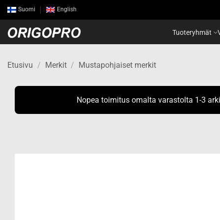
Skip
Suomi
English
to
content
Tuoteryhmät
Etusivu
/
Merkit
/
Mustapohjaiset merkit
Nopea toimitus omalta varastolta 1-3 ark