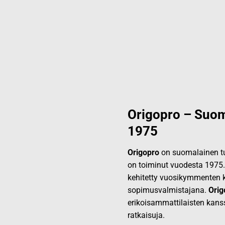
Origopro – Suom
1975
Origopro
on suomalainen tur
on toiminut vuodesta 1975
kehitetty vuosikymmenten k
sopimusvalmistajana.
Orig
erikoisammattilaisten kans
ratkaisuja.