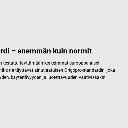
rdi – enemmän kuin normit
 on testattu täyttämään korkeimmat eurooppalaiset
än: ne täyttävät ainutlaatuisen Origopro-standardin, joka
yden, käytettävyyden ja luotettavuuden vaativissakin