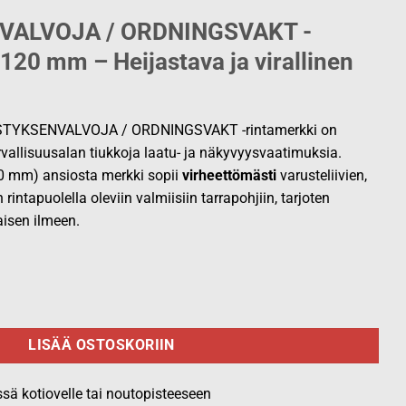
VALVOJA / ORDNINGSVAKT -
120 mm – Heijastava ja virallinen
ESTYKSENVALVOJA / ORDNINGSVAKT -rintamerkki on
vallisuusalan tiukkoja laatu- ja näkyvyysvaatimuksia.
0 mm) ansiosta merkki sopii
virheettömästi
varusteliivien,
rintapuolella oleviin valmiisiin tarrapohjiin, tarjoten
sen ilmeen.
NGSVAKT, musta rintamerkki määrä
LISÄÄ OSTOSKORIIN
ssä kotiovelle tai noutopisteeseen