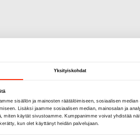
Yksityiskohdat
itä
mme sisällön ja mainosten räätälöimiseen, sosiaalisen median
iseen. Lisäksi jaamme sosiaalisen median, mainosalan ja analy
, miten käytät sivustoamme. Kumppanimme voivat yhdistää näitä t
n kerätty, kun olet käyttänyt heidän palvelujaan.