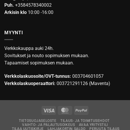
Puh.
+3584578340002
Arkisin klo
10:00 -16:00
MYYNTI
Verkkokauppa auki 24h.
Sovitukset ja nouto sopimuksen mukaan.
Tapaamiset sopimuksen mukaan.
Verkkolaskuosoite/OVT-tunnus:
003704601057
Verkkolaskuoperaattori:
003721291126 (Maventa)
Visa
MasterCard
PayPal
TIETOSUOJASELOSTE
TILAUS- JA TOIMITUSEHDOT
VAIHTO- JA PALAUTUSOIKEUS
AVAA YRITYSTILI
TILAA UUTISKIRJE
LAHJAKORTIN SALDO
PERUUTA TILAUS