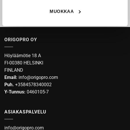
MUOKKAA
1
2
ORIGOPRO OY
Höyläämötie 18 A
FI-00380 HELSINKI
FINLAND
Email:
info@origopro.com
Puh.
+3584578340002
Y-Tunnus:
0460105-7
ASIAKASPALVELU
info@origopro.com