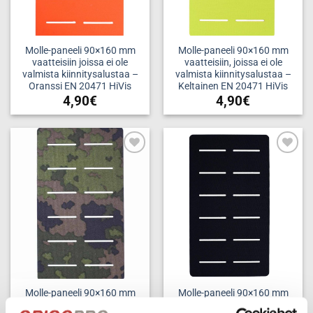
Molle-paneeli 90×160 mm
Molle-paneeli 90×160 mm
vaatteisiin joissa ei ole
vaatteisiin, joissa ei ole
valmista kiinnitysalustaa –
valmista kiinnitysalustaa –
Oranssi EN 20471 HiVis
Keltainen EN 20471 HiVis
4,90
€
4,90
€
Add to
Add to
wishlist
wishlist
Molle-paneeli 90×160 mm
Molle-paneeli 90×160 mm
vaatteisiin, joissa ei ole
vaatteisiin, joissa ei ole