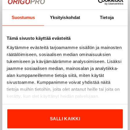
valmista kiinnitysalustaa –
valmista kiinnitysalustaa –
M05 Metsäkuvio
Musta
4,90
€
4,90
€
Suostumus
Yksityiskohdat
Tietoja
Tämä sivusto käyttää evästeitä
Add to
wishlist
Käytämme evästeitä tarjoamamme sisällön ja mainosten
räätälöimiseen, sosiaalisen median ominaisuuksien
TILAPÄISESTI LOPPU -
tukemiseen ja kävijämäärämme analysoimiseen. Lisäksi
ODOTTAA
jaamme sosiaalisen median, mainosalan ja analytiikka-
VARASTOTÄYDENNYSTÄ
alan kumppaneillemme tietoja siitä, miten käytät
sivustoamme. Kumppanimme voivat yhdistää näitä
tietoja muihin tietoihin, joita olet antanut heille tai joita on
Molle-paneeli 90×160 mm
kerätty, kun olet käyttänyt heidän palvelujaan.
vaatteisiin, joissa ei ole
valmista kiinnitysalustaa –
Punainen EN 20471 HiVis
4,90
€
SALLI KAIKKI
LUE LISÄÄ