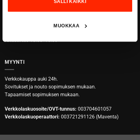
SALLI KAIKKI
ASIAKASPALVELU
info@origopro.com
MUOKKAA
Puh.
+3584578340002
Arkisin klo
10:00 -16:00
MYYNTI
Verkkokauppa auki 24h.
Sovitukset ja nouto sopimuksen mukaan.
Tapaamiset sopimuksen mukaan.
Verkkolaskuosoite/OVT-tunnus:
003704601057
Verkkolaskuoperaattori:
003721291126 (Maventa)