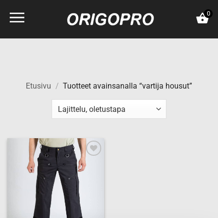
Skip
0
to
content
Etusivu
/
Tuotteet avainsanalla “vartija housut”
Add to
wishlist