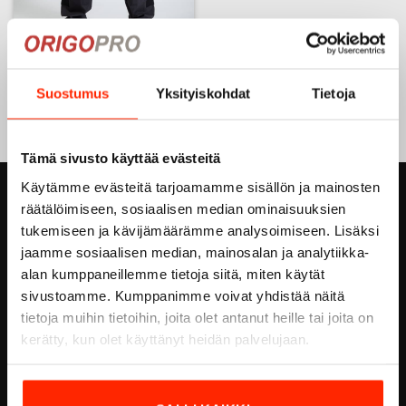
112- Taktiset Ventilation
stretch -housut
Suostumus
Yksityiskohdat
Tietoja
99,90
€
Tällä
tuotteella
on
Tämä sivusto käyttää evästeitä
useampi
Käytämme evästeitä tarjoamamme sisällön ja mainosten
muunnelma.
ORIGOPRO OY
räätälöimiseen, sosiaalisen median ominaisuuksien
Voit
tukemiseen ja kävijämäärämme analysoimiseen. Lisäksi
tehdä
Höyläämötie 18 A
valinnat
jaamme sosiaalisen median, mainosalan ja analytiikka-
tuotteen
FI-00380 HELSINKI
alan kumppaneillemme tietoja siitä, miten käytät
sivulla.
sivustoamme. Kumppanimme voivat yhdistää näitä
FINLAND
tietoja muihin tietoihin, joita olet antanut heille tai joita on
Email:
info@origopro.com
kerätty, kun olet käyttänyt heidän palvelujaan.
Puh.
+3584578340002
Y-Tunnus:
0460105-7