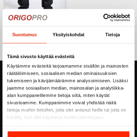
ORIGO Outdoor
reisitaskuhousut, musta
149,00
€
Suostumus
Yksityiskohdat
Tietoja
111,75
€
Tällä
tuotteella
Tämä sivusto käyttää evästeitä
on
useampi
Käytämme evästeitä tarjoamamme sisällön ja mainosten
muunnelma.
räätälöimiseen, sosiaalisen median ominaisuuksien
ORIGOPRO OY
Voit
tukemiseen ja kävijämäärämme analysoimiseen. Lisäksi
tehdä
jaamme sosiaalisen median, mainosalan ja analytiikka-
Höyläämötie 18 A
valinnat
alan kumppaneillemme tietoja siitä, miten käytät
tuotteen
FI-00380 HELSINKI
sivustoamme. Kumppanimme voivat yhdistää näitä
sivulla.
FINLAND
tietoja muihin tietoihin, joita olet antanut heille tai joita on
Email:
info@origopro.com
kerätty, kun olet käyttänyt heidän palvelujaan.
Puh.
+3584578340002
Y-Tunnus:
0460105-7