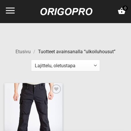
Skip
0
to
content
Etusivu
/
Tuotteet avainsanalla “ulkoiluhousut”
Add to
wishlist