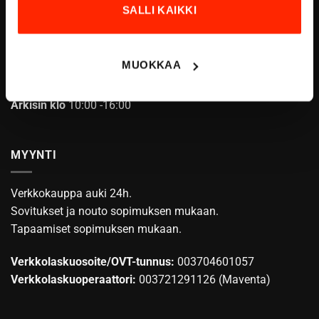
SALLI KAIKKI
ASIAKASPALVELU
MUOKKAA
info@origopro.com
Puh.
+3584578340002
Arkisin klo
10:00 -16:00
MYYNTI
Verkkokauppa auki 24h.
Sovitukset ja nouto sopimuksen mukaan.
Tapaamiset sopimuksen mukaan.
Verkkolaskuosoite/OVT-tunnus:
003704601057
Verkkolaskuoperaattori:
003721291126 (Maventa)