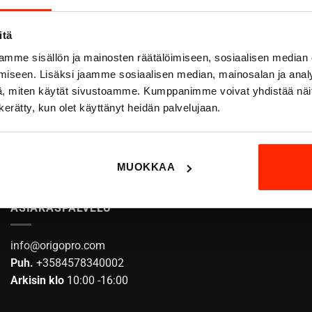
itä
mme sisällön ja mainosten räätälöimiseen, sosiaalisen median
iseen. Lisäksi jaamme sosiaalisen median, mainosalan ja analy
, miten käytät sivustoamme. Kumppanimme voivat yhdistää näitä t
n kerätty, kun olet käyttänyt heidän palvelujaan.
MUOKKAA
ASIAKASPALVELU
info@origopro.com
Puh.
+3584578340002
Arkisin klo
10:00 -16:00