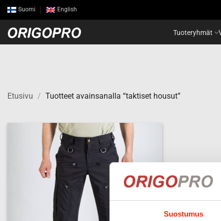
Skip
Suomi
English
to
content
Tuoteryhmät
Etusivu
/
Tuotteet avainsanalla “taktiset housut”
Add to
wishlist
Suostumus