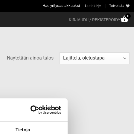
Hae yritysasiakkaaksi
Uutiskirje
Toivelista
0
KIRJAUDU / REKISTERÖIDY
Näytetään ainoa tulos
Tietoja