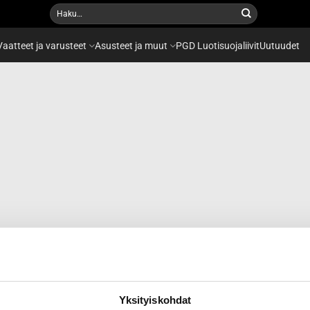
Etsi:
Vaatteet ja varusteet
Asusteet ja muut
PGD Luotisuojaliivit
Uutuudet
Yksityiskohdat