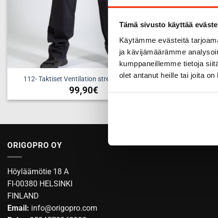
Tämä sivusto käyttää eväste
Käytämme evästeitä tarjoama
ja kävijämäärämme analysoim
kumppaneillemme tietoja siitä
olet antanut heille tai joita o
112- Taktiset Ventilation stretch -housut
99,90
€
Tällä
tuotteella
on
useampi
ORIGOPRO OY
muunnelma.
Voit
tehdä
Höyläämötie 18 A
valinnat
FI-00380 HELSINKI
tuotteen
FINLAND
sivulla.
Email:
info@origopro.com