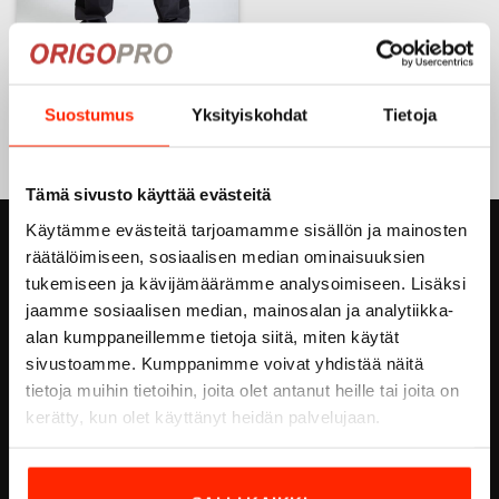
112- Taktiset Ventilation
stretch -housut
Suostumus
Yksityiskohdat
Tietoja
99,90
€
Tällä
tuotteella
on
Tämä sivusto käyttää evästeitä
useampi
Käytämme evästeitä tarjoamamme sisällön ja mainosten
muunnelma.
ORIGOPRO OY
räätälöimiseen, sosiaalisen median ominaisuuksien
Voit
tukemiseen ja kävijämäärämme analysoimiseen. Lisäksi
tehdä
Höyläämötie 18 A
valinnat
jaamme sosiaalisen median, mainosalan ja analytiikka-
tuotteen
FI-00380 HELSINKI
alan kumppaneillemme tietoja siitä, miten käytät
sivulla.
sivustoamme. Kumppanimme voivat yhdistää näitä
FINLAND
tietoja muihin tietoihin, joita olet antanut heille tai joita on
Email:
info@origopro.com
kerätty, kun olet käyttänyt heidän palvelujaan.
Puh.
+3584578340002
Y-Tunnus:
0460105-7