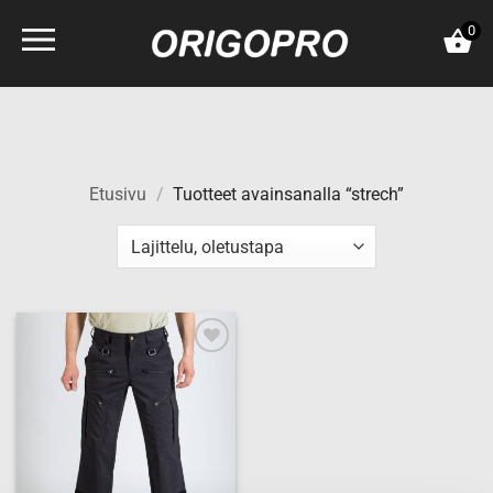
Skip
0
to
content
Etusivu
/
Tuotteet avainsanalla “strech”
Add to
wishlist