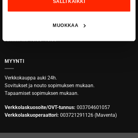
SALLI KAIKKI
ASIAKASPALVELU
info@origopro.com
MUOKKAA
Puh.
+3584578340002
Arkisin klo
10:00 -16:00
MYYNTI
Verkkokauppa auki 24h.
Sovitukset ja nouto sopimuksen mukaan.
Tapaamiset sopimuksen mukaan.
Verkkolaskuosoite/OVT-tunnus:
003704601057
Verkkolaskuoperaattori:
003721291126 (Maventa)