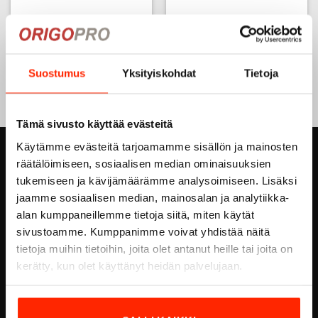
SA-miehistövyö 45mm,
SA-miehistövyö, 45mm,
nahka – Ruskea
nahka – Musta
Suostumus
Yksityiskohdat
Tietoja
35,00
€
35,00
€
Tällä
Tällä
tuotteella
tuotteella
on
on
Tämä sivusto käyttää evästeitä
useampi
useampi
Käytämme evästeitä tarjoamamme sisällön ja mainosten
muunnelma.
muunnelma.
ORIGOPRO OY
räätälöimiseen, sosiaalisen median ominaisuuksien
Voit
Voit
tukemiseen ja kävijämäärämme analysoimiseen. Lisäksi
tehdä
tehdä
Höyläämötie 18 A
valinnat
valinnat
jaamme sosiaalisen median, mainosalan ja analytiikka-
tuotteen
tuotteen
FI-00380 HELSINKI
alan kumppaneillemme tietoja siitä, miten käytät
sivulla.
sivulla.
sivustoamme. Kumppanimme voivat yhdistää näitä
FINLAND
tietoja muihin tietoihin, joita olet antanut heille tai joita on
Email:
info@origopro.com
kerätty, kun olet käyttänyt heidän palvelujaan.
Puh.
+3584578340002
Y-Tunnus:
0460105-7