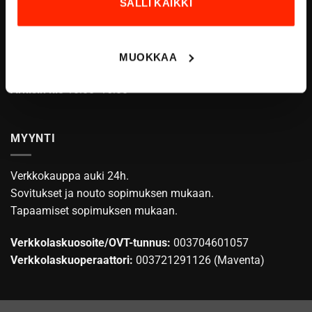
SALLI KAIKKI
ASIAKASPALVELU
info@origopro.com
MUOKKAA
Puh.
+3584578340002
Arkisin klo
10:00 -16:00
MYYNTI
Verkkokauppa auki 24h.
Sovitukset ja nouto sopimuksen mukaan.
Tapaamiset sopimuksen mukaan.
Verkkolaskuosoite/OVT-tunnus:
003704601057
Verkkolaskuoperaattori:
003721291126 (Maventa)