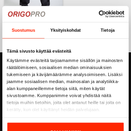
112- Taktiset Ventilation
stretch -housut
Suostumus
Yksityiskohdat
Tietoja
99,90
€
Tällä
tuotteella
on
Tämä sivusto käyttää evästeitä
useampi
Käytämme evästeitä tarjoamamme sisällön ja mainosten
muunnelma.
ORIGOPRO OY
räätälöimiseen, sosiaalisen median ominaisuuksien
Voit
tukemiseen ja kävijämäärämme analysoimiseen. Lisäksi
tehdä
Höyläämötie 18 A
valinnat
jaamme sosiaalisen median, mainosalan ja analytiikka-
tuotteen
FI-00380 HELSINKI
alan kumppaneillemme tietoja siitä, miten käytät
sivulla.
sivustoamme. Kumppanimme voivat yhdistää näitä
FINLAND
tietoja muihin tietoihin, joita olet antanut heille tai joita on
Email:
info@origopro.com
kerätty, kun olet käyttänyt heidän palvelujaan.
Puh.
+3584578340002
Y-Tunnus:
0460105-7