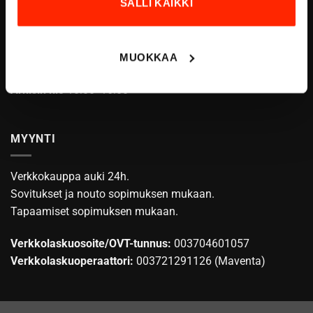
SALLI KAIKKI
ASIAKASPALVELU
info@origopro.com
MUOKKAA
Puh.
+3584578340002
Arkisin klo
10:00 -16:00
MYYNTI
Verkkokauppa auki 24h.
Sovitukset ja nouto sopimuksen mukaan.
Tapaamiset sopimuksen mukaan.
Verkkolaskuosoite/OVT-tunnus:
003704601057
Verkkolaskuoperaattori:
003721291126 (Maventa)