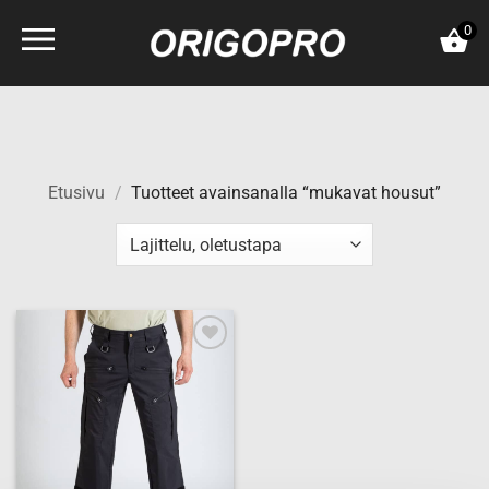
Skip
0
to
content
Etusivu
/
Tuotteet avainsanalla “mukavat housut”
Add to
wishlist