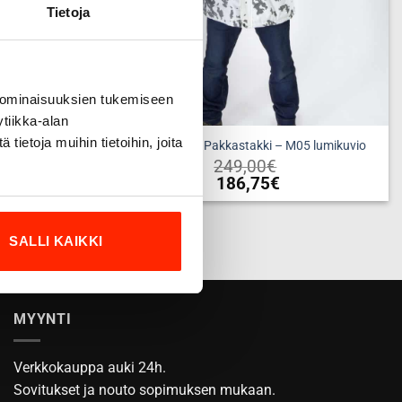
Tietoja
 ominaisuuksien tukemiseen
tiikka-alan
ietoja muihin tietoihin, joita
mikuvio
Origo Hunter Pakkastakki – M05 lumikuvio
249,00
€
186,75
€
Tällä
a
tuotteella
SALLI KAIKKI
on
useampi
ma.
muunnelma.
Voit
MYYNTI
tehdä
valinnat
tuotteen
Verkkokauppa auki 24h.
sivulla.
Sovitukset ja nouto sopimuksen mukaan.