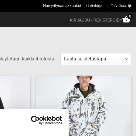
Hae yritysasiakkaaksi
Uutiskirje
Toivelista
0
KIRJAUDU / REKISTERÖIDY
Näytetään kaikki 4 tulosta
Add to
Add to
wishlist
wishlist