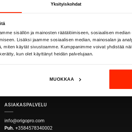
Yksityiskohdat
itä
mme sisällön ja mainosten räätälöimiseen, sosiaalisen median
iseen. Lisäksi jaamme sosiaalisen median, mainosalan ja analy
, miten käytät sivustoamme. Kumppanimme voivat yhdistää näitä t
umipuvun takki, M05 lumikuvio
lumipuvun housut, M05 lu
119,00
€
109,00
€
n kerätty, kun olet käyttänyt heidän palvelujaan.
89,25
€
81,75
€
Tällä
Tällä
tuotteella
tuotteell
MUOKKAA
on
on
useampi
useampi
muunnelma.
muunnel
Voit
Voit
ASIAKASPALVELU
tehdä
tehdä
valinnat
valinnat
tuotteen
tuotteen
info@origopro.com
sivulla.
sivulla.
Puh.
+3584578340002