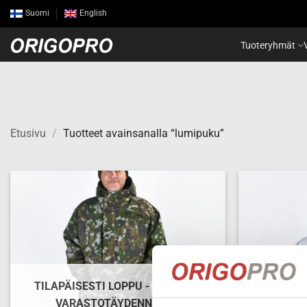
Skip
Suomi
English
to
content
Tuoteryhmät
Etusivu
/
Tuotteet avainsanalla “lumipuku”
Add to
wishlist
TILAPÄISESTI LOPPU - ODOTTAA
VARASTOTÄYDENNYSTÄ