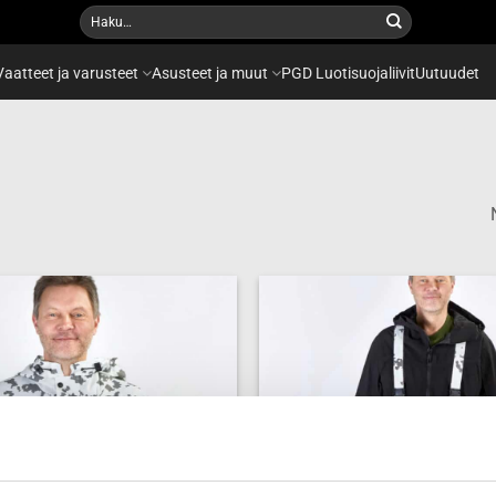
Etsi:
Vaatteet ja varusteet
Asusteet ja muut
PGD Luotisuojaliivit
Uutuudet
Add to
wishlist