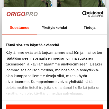
Kesälakki, SA -original, M05
M05 Taktinen lippalakki M05
metsäkuvio
metsäkuvio
35,00
€
39,90
€
29,93
€
Suostumus
Yksityiskohdat
Tietoja
26,25
€
Tällä
tuotteella
Tämä sivusto käyttää evästeitä
on
useampi
Käytämme evästeitä tarjoamamme sisällön ja mainosten
muunnelma.
räätälöimiseen, sosiaalisen median ominaisuuksien
ORIGOPRO OY
Voit
tukemiseen ja kävijämäärämme analysoimiseen. Lisäksi
tehdä
jaamme sosiaalisen median, mainosalan ja analytiikka-
Höyläämötie 18 A
valinnat
alan kumppaneillemme tietoja siitä, miten käytät
tuotteen
FI-00380 HELSINKI
sivustoamme. Kumppanimme voivat yhdistää näitä
sivulla.
FINLAND
tietoja muihin tietoihin, joita olet antanut heille tai joita on
Email:
info@origopro.com
kerätty, kun olet käyttänyt heidän palvelujaan.
Puh.
+3584578340002
Y-Tunnus:
0460105-7