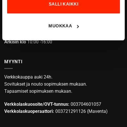
SALLI KAIKKI
ASIAKASPALVELU
MUOKKAA
info@origopro.com
Puh.
+3584578340002
Arkisin klo
10:00 -16:00
MYYNTI
Verkkokauppa auki 24h.
Sovitukset ja nouto sopimuksen mukaan.
Tapaamiset sopimuksen mukaan.
Verkkolaskuosoite/OVT-tunnus:
003704601057
Verkkolaskuoperaattori:
003721291126 (Maventa)