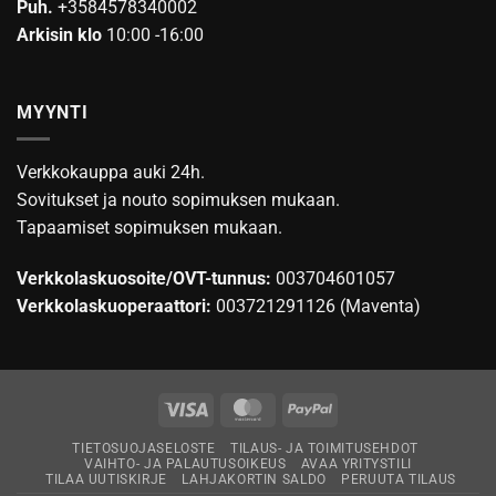
Puh.
+3584578340002
Arkisin klo
10:00 -16:00
MYYNTI
Verkkokauppa auki 24h.
Sovitukset ja nouto sopimuksen mukaan.
Tapaamiset sopimuksen mukaan.
Verkkolaskuosoite/OVT-tunnus:
003704601057
Verkkolaskuoperaattori:
003721291126 (Maventa)
Visa
MasterCard
PayPal
TIETOSUOJASELOSTE
TILAUS- JA TOIMITUSEHDOT
VAIHTO- JA PALAUTUSOIKEUS
AVAA YRITYSTILI
TILAA UUTISKIRJE
LAHJAKORTIN SALDO
PERUUTA TILAUS