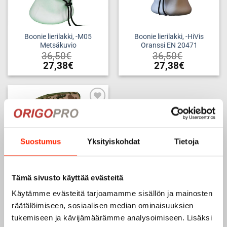
Boonie lierilakki, -M05
Boonie lierilakki, -HiVis
Metsäkuvio
Oranssi EN 20471
36,50
€
36,50
€
27,38
€
27,38
€
Tällä
Tällä
tuotteella
tuotteella
on
on
useampi
useampi
Add to
muunnelma.
muunnelma.
wishlist
Voit
Voit
tehdä
tehdä
Suostumus
Yksityiskohdat
Tietoja
valinnat
valinnat
tuotteen
tuotteen
sivulla.
sivulla.
Tämä sivusto käyttää evästeitä
Käytämme evästeitä tarjoamamme sisällön ja mainosten
Boonie lierilakki, -M04
räätälöimiseen, sosiaalisen median ominaisuuksien
Aavikkokuvio
tukemiseen ja kävijämäärämme analysoimiseen. Lisäksi
36,50
€