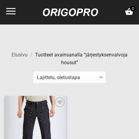
Skip
0
to
content
Etusivu
/
Tuotteet avainsanalla “järjestyksenvalvoja
housut”
Add to
wishlist