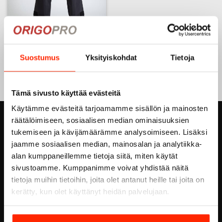
112- Taktiset Ventilation
stretch -housut
Suostumus
Yksityiskohdat
Tietoja
99,90
€
Tällä
tuotteella
Tämä sivusto käyttää evästeitä
on
useampi
Käytämme evästeitä tarjoamamme sisällön ja mainosten
muunnelma.
räätälöimiseen, sosiaalisen median ominaisuuksien
ORIGOPRO OY
Voit
tukemiseen ja kävijämäärämme analysoimiseen. Lisäksi
tehdä
jaamme sosiaalisen median, mainosalan ja analytiikka-
Höyläämötie 18 A
valinnat
alan kumppaneillemme tietoja siitä, miten käytät
tuotteen
FI-00380 HELSINKI
sivustoamme. Kumppanimme voivat yhdistää näitä
sivulla.
FINLAND
tietoja muihin tietoihin, joita olet antanut heille tai joita on
Email:
info@origopro.com
kerätty, kun olet käyttänyt heidän palvelujaan.
Puh.
+3584578340002
Y-Tunnus:
0460105-7