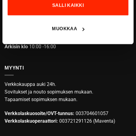
SALLI KAIKKI
ASIAKASPALVELU
MUOKKAA
info@origopro.com
Puh.
+3584578340002
Arkisin klo
10:00 -16:00
MYYNTI
Verkkokauppa auki 24h.
Sovitukset ja nouto sopimuksen mukaan.
Tapaamiset sopimuksen mukaan.
Verkkolaskuosoite/OVT-tunnus:
003704601057
Verkkolaskuoperaattori:
003721291126 (Maventa)